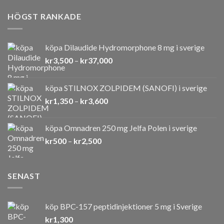
HÖGST RANKADE
köpa Dilaudide Hydromorphone 8 mg i sverige
Prisintervall:
kr
3,500
–
kr
37,000
kr3,500
till
köpa STILNOX ZOLPIDEM (SANOFI) i sverige
kr37,000
Prisintervall:
kr
1,350
–
kr
3,600
kr1,350
till
köpa Omnadren 250 mg Jelfa Polen i sverige
kr3,600
Prisintervall:
kr
500
–
kr
2,500
kr500
till
kr2,500
SENAST
köp BPC-157 peptidinjektioner 5 mg i Sverige
kr
1,300