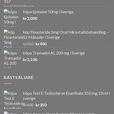
köpa Epitalon 50mg i Sverige
kr
2,000
köp Finasteride 5mg Oral Håravfallsbehandling –
12 Månader i Sverige
Det
Det
kr
550
kr
400
ursprungliga
nuvarande
köpa Tramadol AL 200 mg i Sverige
priset
priset
kr
2,100
var:
är:
kr550.
kr400.
BÄSTSÄLJARE
köpa Test E Testosteron Enanthate 250 mg 10 ml i
sverige
Det
Det
kr
400
kr
350
ursprungliga
nuvarande
köpa Anavar Oxandrolone 10 mg i sverige