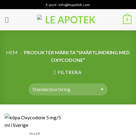
Skip
E-post:: info@leapotek.com
to
content
0
HEM
PRODUKTER MÄRKTA ”SMÄRTLINDRING MED
/
OXYCODONE”
FILTRERA
PILLER