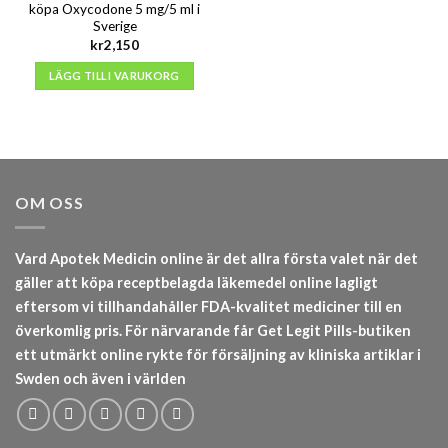
köpa Oxycodone 5 mg/5 ml i
Sverige
kr
2,150
LÄGG TILL I VARUKORG
OM OSS
Vard Apotek Medicin online är det allra första valet när det
gäller att köpa receptbelagda läkemedel online lagligt
eftersom vi tillhandahåller FDA-kvalitet mediciner till en
överkomlig pris. För närvarande får Get Legit Pills-butiken
ett utmärkt online rykte för försäljning av kliniska artiklar i
Swden och även i världen