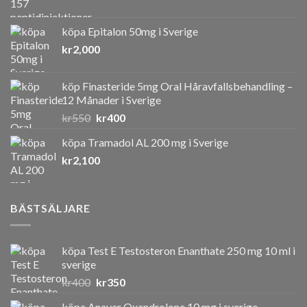
köpa Epitalon 50mg i Sverige
kr
2,000
köp Finasteride 5mg Oral Håravfallsbehandling –
12 Månader i Sverige
Det
Det
kr
550
kr
400
ursprungliga
nuvarande
köpa Tramadol AL 200 mg i Sverige
priset
priset
kr
2,100
var:
är:
kr550.
kr400.
BÄSTSÄLJARE
köpa Test E Testosteron Enanthate 250 mg 10 ml i
sverige
Det
Det
kr
400
kr
350
ursprungliga
nuvarande
köpa Anavar Oxandrolone 10 mg i sverige