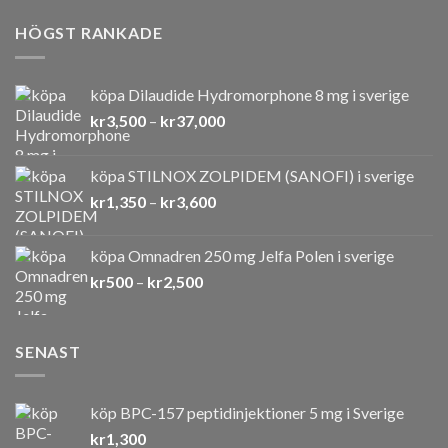
HÖGST RANKADE
köpa Dilaudide Hydromorphone 8 mg i sverige
Prisintervall:
kr
3,500
–
kr
37,000
kr3,500
till
köpa STILNOX ZOLPIDEM (SANOFI) i sverige
kr37,000
Prisintervall:
kr
1,350
–
kr
3,600
kr1,350
till
köpa Omnadren 250 mg Jelfa Polen i sverige
kr3,600
Prisintervall:
kr
500
–
kr
2,500
kr500
till
kr2,500
SENAST
köp BPC-157 peptidinjektioner 5 mg i Sverige
kr
1,300