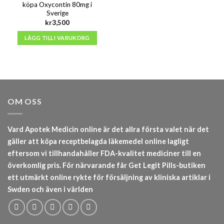
köpa Oxycontin 80mg i
Sverige
kr
3,500
LÄGG TILL I VARUKORG
OM OSS
Vard Apotek Medicin online är det allra första valet när det
gäller att köpa receptbelagda läkemedel online lagligt
eftersom vi tillhandahåller FDA-kvalitet mediciner till en
överkomlig pris. För närvarande får Get Legit Pills-butiken
ett utmärkt online rykte för försäljning av kliniska artiklar i
Swden och även i världen