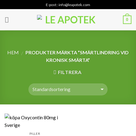
Skip
E-post:: info@leapotek.com
to
content
0
HEM
PRODUKTER MÄRKTA ”SMÄRTLINDRING VID
/
KRONISK SMÄRTA”
FILTRERA
PILLER