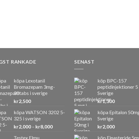
GST RANKADE
SENAST
köpa Lexotanil
köp BPC-157
Bromazepam 3mg-
peptidinjektioner 5
30tabs i sverige
Sverige
kr
2,500
kr
1,300
köpa WATSON 3202 5-
köpa Epitalon 50mg
325 i sverige
Sverige
Prisintervall:
kr
2,000
–
kr
8,000
kr
2,000
kr2,000
Testex Elmu
köp Finasteride 5m