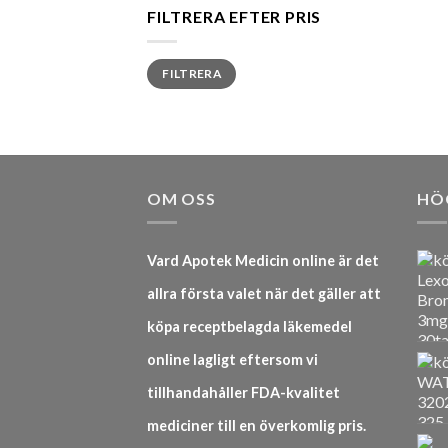
FILTRERA EFTER PRIS
Min
Max
FILTRERA
pris
pris
OM OSS
HÖ
Vard Apotek Medicin online är det
allra första valet när det gäller att
köpa receptbelagda läkemedel
online lagligt eftersom vi
tillhandahåller FDA-kvalitet
mediciner till en överkomlig pris.