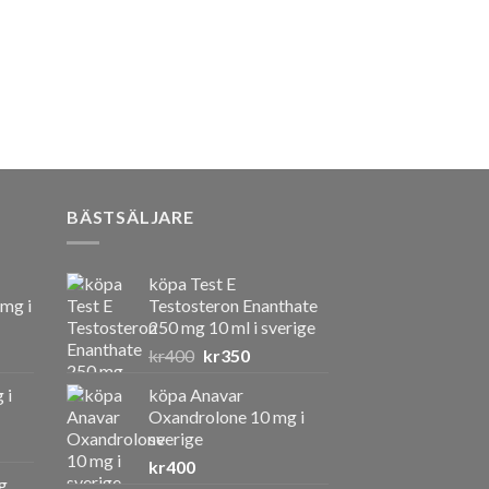
BÄSTSÄLJARE
köpa Test E
 mg i
Testosteron Enanthate
250 mg 10 ml i sverige
Det
Det
kr
400
kr
350
ursprungliga
nuvarande
 i
köpa Anavar
priset
priset
Oxandrolone 10 mg i
var:
är:
sverige
kr400.
kr350.
kr
400
g