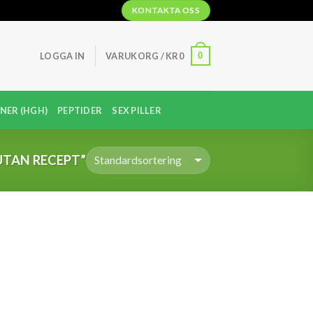
KONTAKTA OSS
0
LOGGA IN
VARUKORG /
KR
0
NER (HGH)
PEPTIDER
SEX PILLER
TAN RECEPT”