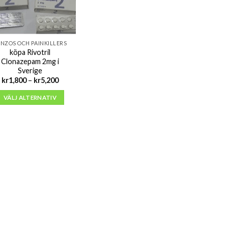
NZOS OCH PAINKILLERS
köpa Rivotril
Clonazepam 2mg i
Sverige
Prisintervall:
kr
1,800
–
kr
5,200
kr1,800
till
VÄLJ ALTERNATIV
kr5,200