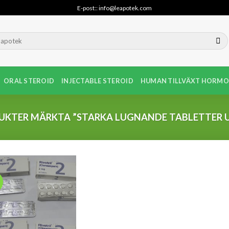
E-post:: info@leapotek.com
ORAL STEROID
INJECTABLE STEROID
HUMAN TILLVÄXT HORMO
KTER MÄRKTA ”STARKA LUGNANDE TABLETTER U
!