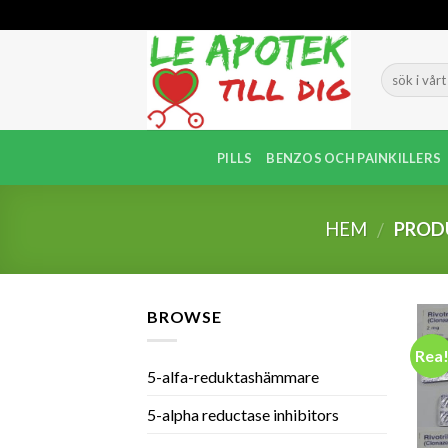
Skip
to
content
PILLS
BENZOS OCH PAINKILLERS
HEM
PRODU
/
BROWSE
Rea
5-alfa-reduktashämmare
5-alpha reductase inhibitors