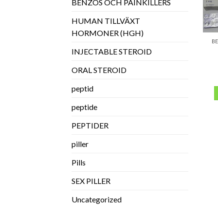
BENZOS OCH PAINKILLERS
HUMAN TILLVÄXT
HORMONER (HGH)
BE
INJECTABLE STEROID
ORAL STEROID
peptid
peptide
PEPTIDER
piller
Pills
SEX PILLER
Uncategorized