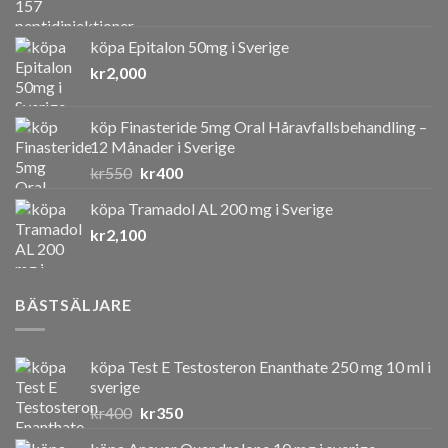
köpa Epitalon 50mg i Sverige
kr
2,000
köp Finasteride 5mg Oral Håravfallsbehandling –
12 Månader i Sverige
Det
Det
kr
550
kr
400
ursprungliga
nuvarande
köpa Tramadol AL 200 mg i Sverige
priset
priset
kr
2,100
var:
är:
kr550.
kr400.
BÄSTSÄLJARE
köpa Test E Testosteron Enanthate 250 mg 10 ml i
sverige
Det
Det
kr
400
kr
350
ursprungliga
nuvarande