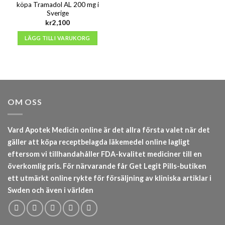
köpa Tramadol AL 200 mg i
Sverige
kr
2,100
LÄGG TILL I VARUKORG
OM OSS
Vard Apotek Medicin online är det allra första valet när det
gäller att köpa receptbelagda läkemedel online lagligt
eftersom vi tillhandahåller FDA-kvalitet mediciner till en
överkomlig pris. För närvarande får Get Legit Pills-butiken
ett utmärkt online rykte för försäljning av kliniska artiklar i
Swden och även i världen