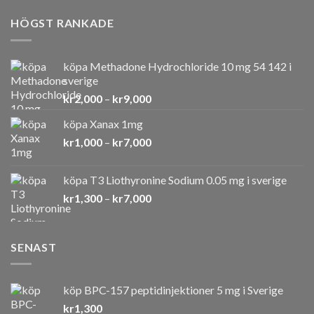
HÖGST RANKADE
köpa Methadone Hydrochloride 10 mg 54 142 i
sverige
Prisintervall:
kr
2,000
–
kr
9,000
kr2,000
köpa Xanax 1mg
till
Prisintervall:
kr
1,000
–
kr
7,000
kr9,000
kr1,000
till
köpa T3 Liothyronine Sodium 0.05 mg i sverige
kr7,000
Prisintervall:
kr
1,300
–
kr
7,000
kr1,300
till
kr7,000
SENAST
köp BPC-157 peptidinjektioner 5 mg i Sverige
kr
1,300