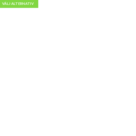
till
VÄLJ ALTERNATIV
kr12,500