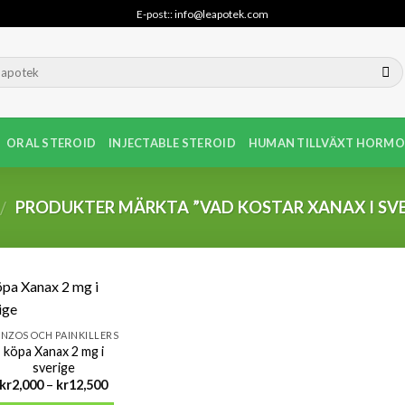
E-post:: info@leapotek.com
ORAL STEROID
INJECTABLE STEROID
HUMAN TILLVÄXT HORMO
PRODUKTER MÄRKTA ”VAD KOSTAR XANAX I SVE
/
NZOS OCH PAINKILLERS
köpa Xanax 2 mg i
sverige
Prisintervall:
kr
2,000
–
kr
12,500
kr2,000