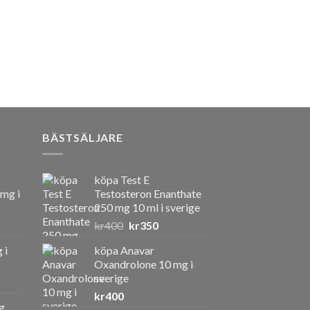
BÄSTSÄLJARE
köpa Test E
 mg i
Testosteron Enanthate
250 mg 10 ml i sverige
Det
Det
kr
400
kr
350
ursprungliga
nuvarande
 i
köpa Anavar
priset
priset
Oxandrolone 10 mg i
var:
är:
sverige
kr400.
kr350.
kr
400
g