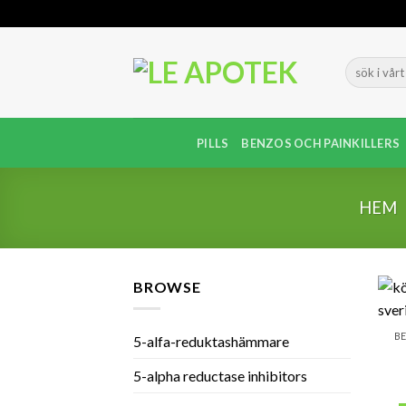
Skip
to
content
PILLS
BENZOS OCH PAINKILLERS
HEM
BROWSE
BE
5-alfa-reduktashämmare
5-alpha reductase inhibitors