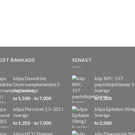
GST RANKADE
SENAST
köpa Dexedrine
köp BPC-157
Dextroamphetamine 5
peptidinjektioner 5
mg i sverige
Sverige
Prisintervall:
kr
1,500
–
kr
7,000
kr
1,300
kr1,500
köpa Percocet 2.5-325 i
köpa Epitalon 50mg
till
sverige
Sverige
kr7,000
Prisintervall:
kr
1,250
–
kr
7,000
kr
2,000
kr1,250
köpa HCG Pregnyl
köp Finasteride 5m