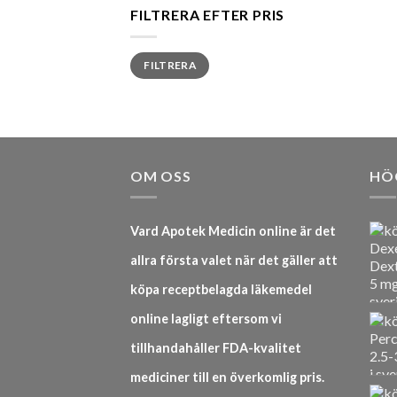
FILTRERA EFTER PRIS
Min
Max
FILTRERA
pris
pris
OM OSS
HÖ
Vard Apotek Medicin online är det
allra första valet när det gäller att
köpa receptbelagda läkemedel
online lagligt eftersom vi
tillhandahåller FDA-kvalitet
mediciner till en överkomlig pris.