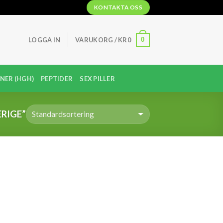
KONTAKTA OSS
0
LOGGA IN
VARUKORG /
KR
0
NER (HGH)
PEPTIDER
SEX PILLER
RIGE”