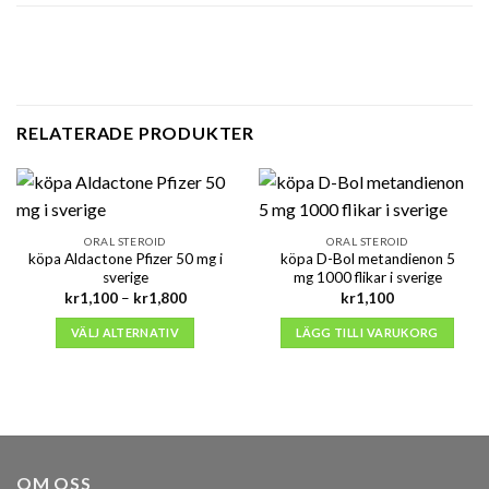
RELATERADE PRODUKTER
ORAL STEROID
ORAL STEROID
köpa Aldactone Pfizer 50 mg i
köpa D-Bol metandienon 5
sverige
mg 1000 flikar i sverige
Prisintervall:
kr
1,100
–
kr
1,800
kr
1,100
kr1,100
till
VÄLJ ALTERNATIV
LÄGG TILL I VARUKORG
kr1,800
OM OSS