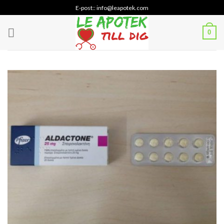
Skip
E-post:: info@leapotek.com
to
content
0