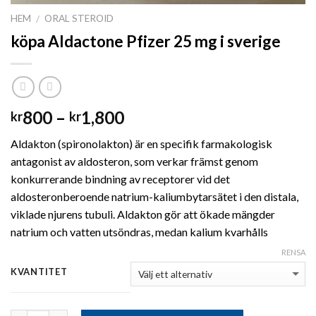
HEM
ORAL STEROID
/
köpa Aldactone Pfizer 25 mg i sverige
Prisintervall:
800
–
1,800
kr
kr
kr800
Aldakton (spironolakton) är en specifik farmakologisk
till
antagonist av aldosteron, som verkar främst genom
kr1,800
konkurrerande bindning av receptorer vid det
aldosteronberoende natrium-kaliumbytarsätet i den distala,
viklade njurens tubuli. Aldakton gör att ökade mängder
natrium och vatten utsöndras, medan kalium kvarhålls
RENSA
KVANTITET