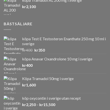
köpa Tramadol AL 200 mg i Sverige
priset
priset
kr
2,100
var:
är:
kr550.
kr400.
BÄSTSÄLJARE
köpa Test E Testosteron Enanthate 250 mg 10 ml i
sverige
Det
Det
kr
400
kr
350
ursprungliga
nuvarande
köpa Anavar Oxandrolone 10 mg i sverige
priset
priset
kr
400
var:
är:
kr400.
kr350.
Köpa Tramadol 50mg i sverige
kr
1,600
köp oxycontin i sverige utan recept
Prisintervall:
kr
2,250
–
kr
15,500
kr2,250