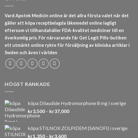
Vard Apotek Medicin online är det allra första valet när det
gäller att köpa receptbelagda läkemedel online lagligt
eftersom vi tillhandahåller FDA-kvalitet mediciner till en
överkomlig pris. För närvarande får Get Legit Pills-butiken
ett utmärkt online rykte för försäljning av kliniska artiklar i
Swden och även i världen
HÖGST RANKADE
köpa Dilaudide Hydromorphone 8 mg i sverige
Prisintervall:
kr
3,500
–
kr
37,000
kr3,500
till
köpa STILNOX ZOLPIDEM (SANOFI) i sverige
kr37,000
Prisintervall:
kr
1,350
–
kr
3,600