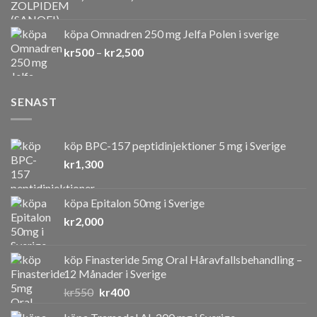
kr1,350
till
köpa Omnadren 250 mg Jelfa Polen i sverige
kr3,600
Prisintervall:
kr
500
–
kr
2,500
kr500
till
kr2,500
SENAST
köp BPC-157 peptidinjektioner 5 mg i Sverige
kr
1,300
köpa Epitalon 50mg i Sverige
kr
2,000
köp Finasteride 5mg Oral Håravfallsbehandling –
12 Månader i Sverige
Det
Det
kr
550
kr
400
ursprungliga
nuvarande