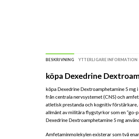
BESKRIVNING
YTTERLIGARE INFORMATION
köpa Dexedrine Dextroam
köpa Dexedrine Dextroamphetamine 5 mg i s
från centrala nervsystemet (CNS) och amf
atletisk prestanda och kognitiv förstärkar
allmänt av militära flygstyrkor som en ”go
Dexedrine Dextroamphetamine 5 mg användes
Amfetaminmolekylen existerar som två enant