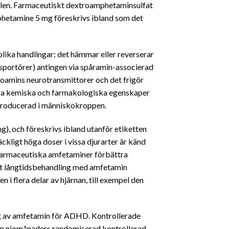
ylen. Farmaceutiskt dextroamphetaminsulfat
phetamine 5 mg föreskrivs ibland som det
ika handlingar: det hämmar eller reverserar
sportörer) antingen via spåramin-associerad
oamins neurotransmittorer och det frigör
ånga kemiska och farmakologiska egenskaper
 producerad i människokroppen.
 och föreskrivs ibland utanför etiketten
ckligt höga doser i vissa djurarter är känd
farmaceutiska amfetaminer förbättra
att långtidsbehandling med amfetamin
i flera delar av hjärnan, till exempel den
ing av amfetamin för ADHD. Kontrollerade
k en niomånaders randomiserad kontrollerad