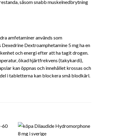
r prestanda, såsom snabb muskelnedbrytning
ndra amfetaminer används som
nses Dexedrine Dextroamphetamine 5 mg ha en
kenhet och energi efter att ha tagit drogen.
mperatur, ökad hjärtfrekvens (takykardi),
kapslar kan öppnas och innehållet krossas och
edel i tabletterna kan blockera små blodkärl.