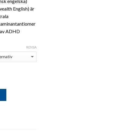
sk engelska)
alth English) är
7,000
trala
taminantantiomer
g av ADHD
RENSA
G