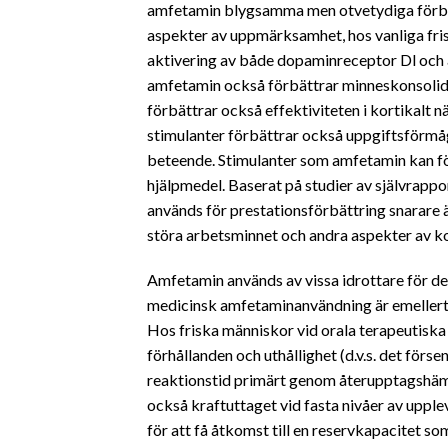
amfetamin blygsamma men otvetydiga förbätt
aspekter av uppmärksamhet, hos vanliga fri
aktivering av både dopaminreceptor Dl och a
amfetamin också förbättrar minneskonsolideri
förbättrar också effektiviteten i kortikalt
stimulanter förbättrar också uppgiftsförmåga
beteende. Stimulanter som amfetamin kan för
hjälpmedel. Baserat på studier av självrap
används för prestationsförbättring snarare 
störa arbetsminnet och andra aspekter av ko
Amfetamin används av vissa idrottare för de
medicinsk amfetaminanvändning är emellertid
Hos friska människor vid orala terapeutiska
förhållanden och uthållighet (d.v.s. det förs
reaktionstid primärt genom återupptagshäm
också kraftuttaget vid fasta nivåer av upp
för att få åtkomst till en reservkapacitet s