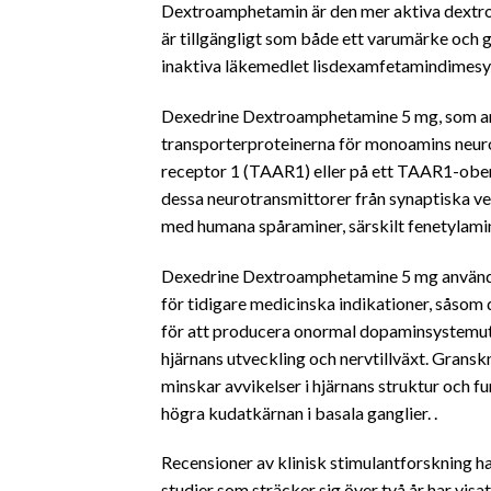
Dextroamphetamin är den mer aktiva dextro
är tillgängligt som både ett varumärke och
inaktiva läkemedlet lisdexamfetamindimesyl
Dexedrine Dextroamphetamine 5 mg, som andra
transporterproteinerna för monoamins neuro
receptor 1 (TAAR1) eller på ett TAAR1-ober
dessa neurotransmittorer från synaptiska v
med humana spåraminer, särskilt fenetylami
Dexedrine Dextroamphetamine 5 mg används 
för tidigare medicinska indikationer, såsom 
för att producera onormal dopaminsystemu
hjärnans utveckling och nervtillväxt. Grans
minskar avvikelser i hjärnans struktur och f
högra kudatkärnan i basala ganglier. .
Recensioner av klinisk stimulantforskning h
studier som sträcker sig över två år har vi