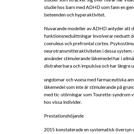
studie hos barn med ADHD som fann en geno
beteenden och hyperaktivitet.
Nuvarande modeller av ADHD antyder att det
funktionsnedsättningar involverar nedsatt 
coeruleus och prefrontal cortex. Psykostim
neurotransmitteraktiviteten i dessa syste
använder stimulerande läkemedel har i allmä
distraherbara och impulsiva och har längr
ungdomar och vuxna med farmaceutiska amfe
läkemedel som inte är stimulerande på grun
med tic-störningar som Tourette-syndrom vis
hos vissa individer.
Prestationshöjande
2015 konstaterade en systematisk översyn och