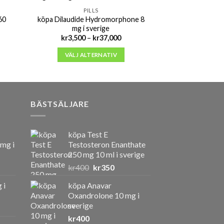
PILLS
P
60
köpa Dilaudide Hydromorphone 8
köpa Lortab 902 
mg i sverige
kr
2,000
intervall:
Prisintervall:
kr
3,500
–
kr
37,000
000
kr3,500
VÄLJ AL
till
VÄLJ ALTERNATIV
,000
kr37,000
BÄSTSÄLJARE
köpa Test E
 mg i
Testosteron Enanthate
250 mg 10 ml i sverige
Det
Det
kr
400
kr
350
ursprungliga
nuvarande
 i
köpa Anavar
priset
priset
Oxandrolone 10 mg i
var:
är:
sverige
kr400.
kr350.
kr
400