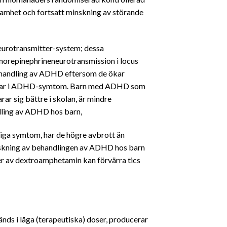
amhet och fortsatt minskning av störande
eurotransmitter-system; dessa
norepinephrineneurotransmission i locus
behandling av ADHD eftersom de ökar
tringar i ADHD-symtom. Barn med ADHD som
r sig bättre i skolan, är mindre
dling av ADHD hos barn,
ga symtom, har de högre avbrott än
anskning av behandlingen av ADHD hos barn
er av dextroamphetamin kan förvärra tics
nds i låga (terapeutiska) doser, producerar