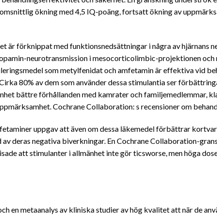
msnittlig ökning med 4,5 IQ-poäng, fortsatt ökning av uppmärks
 är förknippat med funktionsnedsättningar i några av hjärnans n
dopamin-neurotransmission i mesocorticolimbic-projektionen och 
uleringsmedel som metylfenidat och amfetamin är effektiva vid 
m. Cirka 80% av dem som använder dessa stimulantia ser förbät
nhet bättre förhållanden med kamrater och familjemedlemmar, klara
e uppmärksamhet. Cochrane Collaboration: s recensioner om behan
taminer uppgav att även om dessa läkemedel förbättrar kortvari
d av deras negativa biverkningar. En Cochrane Collaboration-gr
ade att stimulanter i allmänhet inte gör ticsworse, men höga dos
 en metaanalys av kliniska studier av hög kvalitet att när de anvä