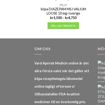
PILLS
köpa DIAZEPAM MSJ VALIUM
LOOSE 10 mg i sverige
Prisintervall:
kr
1,500
–
kr
4,750
kr1,500
till
VÄLJ ALTERNATIV
kr4,750
OM OSS
HÖ
Vard Apotek Medicin online är det
allra första valet när det gäller att
köpa receptbelagda läkemedel
online lagligt eftersom vi
tillhandahåller FDA-kvalitet
mediciner till en överkomlig pris.