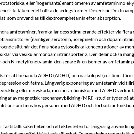
rotatoriska, eller ’högerhänta’, enantiomeren av amfetaminmolek
 generiskt läkemedel i olika doseringsformer. Dexedrine Dextroam
at, som omvandlas till dextroamphetamin efter absorption.
 amfetaminer, framkallar dess stimulerande effekter via flera ol
transmittorer (nämligen serotonin, norepinefrin och dopamintran
oende sätt när det finns höga cytosoliska koncentrationer av mon
esiklar via vesikulär monoamintransporter 2. Den delar också m
n och N-metylfenetylamin, den senare är en isomer av amfetamin
för att behandla ADHD (ADHD) och narkolepsi (en sömnstörning),
depression och fetma. Långvarig exponering av amfetamin vid tillrä
tveckling eller nervskada, men hos människor med ADHD verkar 
kningar av magnetisk resonansavbildning (MRI) -studier tyder på 
unktion som finns hos personer med ADHD och förbättrar funktionen 
ar fastställt säkerheten och effektiviteten för långvarig användn
sat behandlingseffektivitet och säkerhet. En granskning underströ