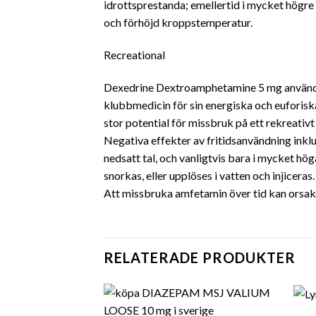
idrottsprestanda; emellertid i mycket högr
och förhöjd kroppstemperatur.
Recreational
Dexedrine Dextroamphetamine 5 mg används 
klubbmedicin för sin energiska och euforisk
stor potential för missbruk på ett rekreativ
Negativa effekter av fritidsanvändning inklu
nedsatt tal, och vanligtvis bara i mycket hö
snorkas, eller upplöses i vatten och injicera
Att missbruka amfetamin över tid kan orsak
RELATERADE PRODUKTER