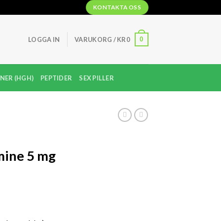
KONTAKTA OSS
0
LOGGA IN
VARUKORG /
KR
0
NER (HGH)
PEPTIDER
SEX PILLER
ine 5 mg
sintervall:
1,500