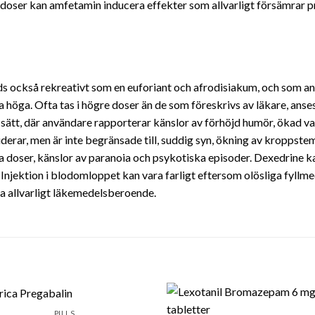
e doser kan amfetamin inducera effekter som allvarligt försämra
också rekreativt som en euforiant och afrodisiakum, och som a
a höga. Ofta tas i högre doser än de som föreskrivs av läkare, a
t sätt, där användare rapporterar känslor av förhöjd humör, ökad va
derar, men är inte begränsade till, suddig syn, ökning av kroppste
ga doser, känslor av paranoia och psykotiska episoder. Dexedrine 
s. Injektion i blodomloppet kan vara farligt eftersom olösliga fyllm
a allvarligt läkemedelsberoende.
PILLS