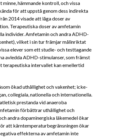
t minne, hämmande kontroll, och vissa
kända för att uppstå genom dess indirekta
rån 2014 visade att låga doser av
mation. Terapeutiska doser av amfetamin
 alla individer. Amfetamin och andra ADHD-
het), vilket i sin tur främjar målinriktat
issa elever som ett studie- och testtagande
erna avledda ADHD-stimulanser, som främst
 terapeutiska intervallet kan emellertid
åsom ökad uthållighet och vakenhet; icke-
collegiala, nationella och internationella.
 atletisk prestanda vid anaeroba
Amfetamin förbättrar uthållighet och
 och andra dopaminergiska läkemedel ökar
 gör att kärntemperaturbegränsningen ökar
 negativa effekterna av amfetamin inte