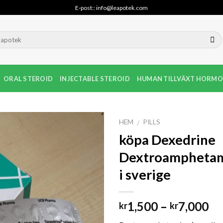
E-post:: info@leapotek.com
ORAL STEROID
INJECTABLE STEROID
HUMAN TILLVÄXT HORMO
HEM
PILLS
/
köpa Dexedrine
Dextroamphetam
i sverige
Pri
1,500
–
7,000
kr
kr
kr