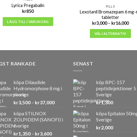
Lyrica Pregabalin
PILLS
kr
850
Lexotanil Bromazepam 6 mg-
tabletter
LÄGG TILL I VARUKORG
Pris
kr
3,000
–
kr
16,000
kr3,
till
VÄLJ ALTERNATIV
kr16
GST RANKADE
SENAST
köpa Dilaudide
köp BPC-157
Hydromorphone 8 mg i
peptidinjektioner 5
sverige
Sverige
Prisintervall:
kr
3,500
–
kr
37,000
kr
1,300
kr3,500
köpa STILNOX
köpa Epitalon 50mg
till
ZOLPIDEM (SANOFI) i
Sverige
kr37,000
sverige
kr
2,000
Prisintervall:
kr
1,350
–
kr
3,600