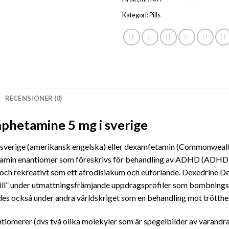
Kategori:
Pills
RECENSIONER (0)
phetamine 5 mg i sverige
verige (amerikansk engelska) eller dexamfetamin (Commonwealth 
etamin enantiomer som föreskrivs för behandling av ADHD (ADHD
e, och rekreativt som ett afrodisiakum och euforiande. Dexedrin
-pill” under utmattningsfrämjande uppdragsprofiler som bombnings
 också under andra världskriget som en behandling mot trötthe
iomerer (dvs två olika molekyler som är spegelbilder av varandr