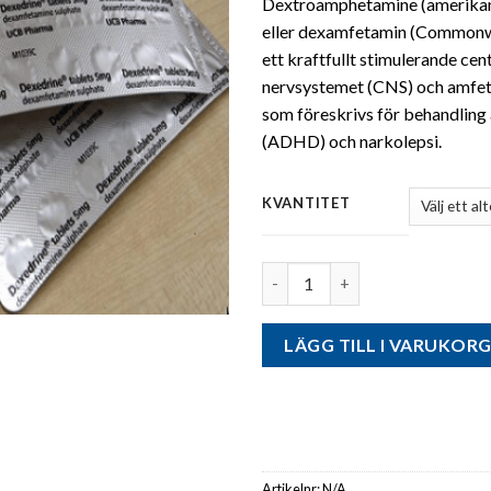
Dextroamphetamine (amerikan
till
eller dexamfetamin (Commonwe
kr
ett kraftfullt stimulerande cen
nervsystemet (CNS) och amfe
som föreskrivs för behandlin
(ADHD) och narkolepsi.
KVANTITET
Antal
LÄGG TILL I VARUKOR
Artikelnr:
N/A