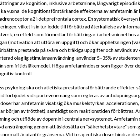
ringar av kognition, inklusive arbetsminne, långvarigt episodisk
ska vuxna; de kognitionsförstärkande effekterna av amfetamin är 
drenoceptor a2 i det prefrontala cortex. En systematisk översyn f
ngen, vilket i sin tur ledde till förbättrad återkallelse av infor
 nätverk, en effekt som förmedlar förbättringar i arbetsminnet hos
n (motivation att utföra en uppgift) och ökar upphetsningen (vaken
bättra prestanda på svåra och tråkiga uppgifter och används av v
porterad olaglig stimulansanvändning, använder 5–35% av student
än som fritidsläkemedel. Höga amfetamindoser som ligger över det
gnitiv kontroll.
ss psykologiska och atletiska prestationsförbättrande effekter, s
 förbjudet vid sportevenemang som regleras av antidopningsorgan, 
 doser har amfetamin visat sig öka muskelstyrkan, accelerationen,
enar början av trötthet), samtidigt som reaktionstiden förbättras. 
ning och utflöde av dopamin i centrala nervsystemet. Amfetamin
levd ansträngning genom att åsidosätta en ”säkerhetsbrytare” som
om normalt är utanför gränserna. Vid terapeutiska doser hindrar de