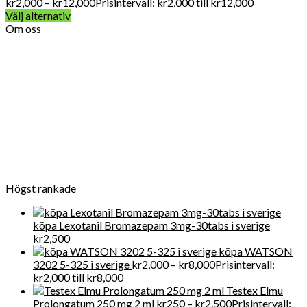
kr
2,000
–
kr
12,000
Prisintervall: kr2,000 till kr12,000
Välj alternativ
Om oss
Vard Apotek Medicin online är det allra första valet när det
gäller att köpa receptbelagda läkemedel online lagligt eftersom
vi tillhandahåller FDA-kvalitet mediciner till en överkomlig pris.
För närvarande får Get Legit Pills-butiken ett utmärkt online
rykte för försäljning av kliniska artiklar i Swden och även i
världen
Högst rankade
köpa Lexotanil Bromazepam 3mg-30tabs i sverige
kr
2,500
köpa WATSON
3202 5-325 i sverige
kr
2,000
–
kr
8,000
Prisintervall:
kr2,000 till kr8,000
Testex Elmu
Prolongatum 250 mg 2 ml
kr
250
–
kr
2,500
Prisintervall: