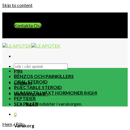
Skip to content
E-post:: info@leapotek.com
Kontakta Oss
E-post:: info@leapotek.com
Pills
BENZOS OCH PAINKILLERS
ORAL STEROID
Logga in
INJECTABLE STEROID
HUMAN TILLVÄXT HORMONER (HGH)
Varukorg /
kr
0
0
PEPTIDER
SEX PILLER
Inga produkter i varukorgen.
0
Hem
/
Pills
Varukorg