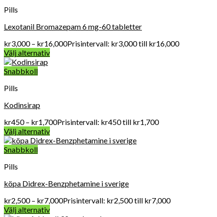
Pills
Lexotanil Bromazepam 6 mg-60 tabletter
kr
3,000
–
kr
16,000
Prisintervall: kr3,000 till kr16,000
Välj alternativ
Snabbkoll
Pills
Kodinsirap
kr
450
–
kr
1,700
Prisintervall: kr450 till kr1,700
Välj alternativ
Snabbkoll
Pills
köpa Didrex-Benzphetamine i sverige
kr
2,500
–
kr
7,000
Prisintervall: kr2,500 till kr7,000
Välj alternativ