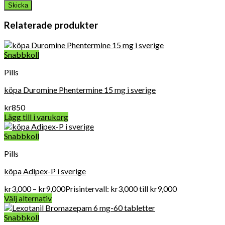
Relaterade produkter
Snabbkoll
Pills
köpa Duromine Phentermine 15 mg i sverige
kr
850
Lägg till i varukorg
Snabbkoll
Pills
köpa Adipex-P i sverige
kr
3,000
–
kr
9,000
Prisintervall: kr3,000 till kr9,000
Välj alternativ
Snabbkoll