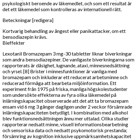
psykologiskt beroende av läkemedlet, och som ett resultat är
det ett läkemedel som kontrolleras av internationell rätt.
Beteckningar [redigera]
Kortvarig behandling av ångest eller panikattacker, om ett
bensodiazepin krävs.
Bieffekter
Lexotanil Bromazepam 3 mg-30 tabletter liknar biverkningar
som andra bensodiazepiner. De vanligaste biverkningarna som
rapporterats är dåsighet, lugnande, ataxi, minnesnedsättning
och yrsel. [8] Brister i minnesfunktioner är vanliga med
bromazepam och inkluderar ett reducerat arbetsminne och
reducerad förmåga att bearbeta miljöinformation. Ett
experiment från 1975 på friska, manliga högskolestudenter
som undersökte effekterna av fyra olika läkemedel på
inlärningskapacitet observerade att det att ta bromazepam
ensam vid 6 mg 3 gånger dagligen under 2 veckor försämrade
inlärningskapaciteten betydligt. I kombination med alkohol
blev funktionsnedsättningen ännu mer uttalad. Olika studier
rapporterar nedsatt minne, visuell informationsbearbetning
och sensoriska data och nedsatt psykomotorisk prestanda;
försämring av kognition inklusive uppmärksamhetskapacitet