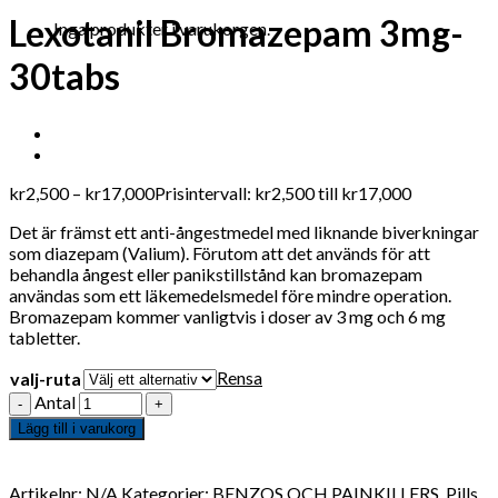
Lexotanil Bromazepam 3mg-
Inga produkter i varukorgen.
30tabs
kr
2,500
–
kr
17,000
Prisintervall: kr2,500 till kr17,000
Det är främst ett anti-ångestmedel med liknande biverkningar
som diazepam (Valium). Förutom att det används för att
behandla ångest eller panikstillstånd kan bromazepam
användas som ett läkemedelsmedel före mindre operation.
Bromazepam kommer vanligtvis i doser av 3 mg och 6 mg
tabletter.
Rensa
valj-ruta
Antal
Lägg till i varukorg
Artikelnr:
N/A
Kategorier:
BENZOS OCH PAINKILLERS
,
Pills