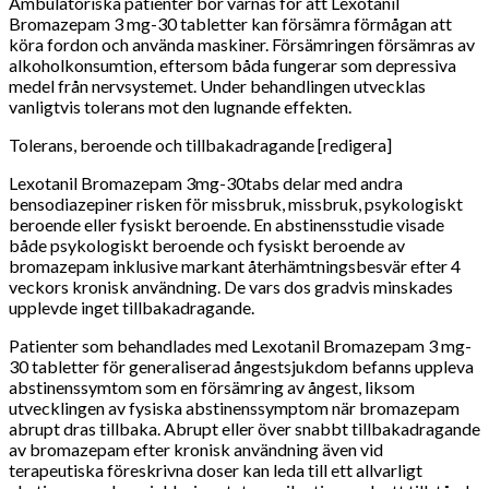
Ambulatoriska patienter bör varnas för att Lexotanil
Bromazepam 3 mg-30 tabletter kan försämra förmågan att
köra fordon och använda maskiner. Försämringen försämras av
alkoholkonsumtion, eftersom båda fungerar som depressiva
medel från nervsystemet. Under behandlingen utvecklas
vanligtvis tolerans mot den lugnande effekten.
Tolerans, beroende och tillbakadragande [redigera]
Lexotanil Bromazepam 3mg-30tabs delar med andra
bensodiazepiner risken för missbruk, missbruk, psykologiskt
beroende eller fysiskt beroende. En abstinensstudie visade
både psykologiskt beroende och fysiskt beroende av
bromazepam inklusive markant återhämtningsbesvär efter 4
veckors kronisk användning. De vars dos gradvis minskades
upplevde inget tillbakadragande.
Patienter som behandlades med Lexotanil Bromazepam 3 mg-
30 tabletter för generaliserad ångestsjukdom befanns uppleva
abstinenssymtom som en försämring av ångest, liksom
utvecklingen av fysiska abstinenssymptom när bromazepam
abrupt dras tillbaka. Abrupt eller över snabbt tillbakadragande
av bromazepam efter kronisk användning även vid
terapeutiska föreskrivna doser kan leda till ett allvarligt