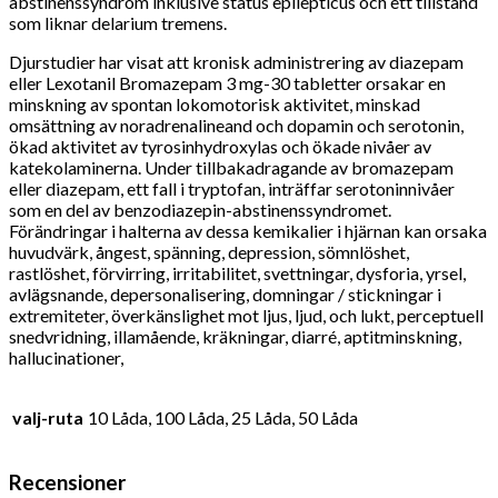
abstinenssyndrom inklusive status epilepticus och ett tillstånd
som liknar delarium tremens.
Djurstudier har visat att kronisk administrering av diazepam
eller Lexotanil Bromazepam 3 mg-30 tabletter orsakar en
minskning av spontan lokomotorisk aktivitet, minskad
omsättning av noradrenalineand och dopamin och serotonin,
ökad aktivitet av tyrosinhydroxylas och ökade nivåer av
katekolaminerna. Under tillbakadragande av bromazepam
eller diazepam, ett fall i tryptofan, inträffar serotoninnivåer
som en del av benzodiazepin-abstinenssyndromet.
Förändringar i halterna av dessa kemikalier i hjärnan kan orsaka
huvudvärk, ångest, spänning, depression, sömnlöshet,
rastlöshet, förvirring, irritabilitet, svettningar, dysforia, yrsel,
avlägsnande, depersonalisering, domningar / stickningar i
extremiteter, överkänslighet mot ljus, ljud, och lukt, perceptuell
snedvridning, illamående, kräkningar, diarré, aptitminskning,
hallucinationer,
valj-ruta
10 Låda, 100 Låda, 25 Låda, 50 Låda
Recensioner