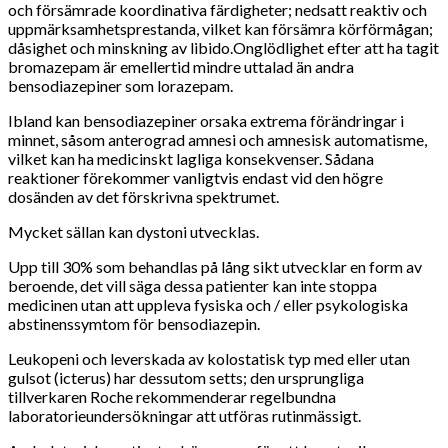
och försämrade koordinativa färdigheter; nedsatt reaktiv och
uppmärksamhetsprestanda, vilket kan försämra körförmågan;
dåsighet och minskning av libido.Onglödlighet efter att ha tagit
bromazepam är emellertid mindre uttalad än andra
bensodiazepiner som lorazepam.
Ibland kan bensodiazepiner orsaka extrema förändringar i
minnet, såsom anterograd amnesi och amnesisk automatisme,
vilket kan ha medicinskt lagliga konsekvenser. Sådana
reaktioner förekommer vanligtvis endast vid den högre
dosänden av det förskrivna spektrumet.
Mycket sällan kan dystoni utvecklas.
Upp till 30% som behandlas på lång sikt utvecklar en form av
beroende, det vill säga dessa patienter kan inte stoppa
medicinen utan att uppleva fysiska och / eller psykologiska
abstinenssymtom för bensodiazepin.
Leukopeni och leverskada av kolostatisk typ med eller utan
gulsot (icterus) har dessutom setts; den ursprungliga
tillverkaren Roche rekommenderar regelbundna
laboratorieundersökningar att utföras rutinmässigt.