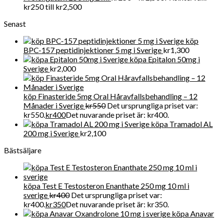
kr250 till kr2,500
Senast
köp
BPC-157 peptidinjektioner 5 mg i Sverige
kr
1,300
köpa Epitalon 50mg i
Sverige
kr
2,000
köp Finasteride 5mg Oral Håravfallsbehandling – 12
Månader i Sverige
kr
550
Det ursprungliga priset var:
kr550.
kr
400
Det nuvarande priset är: kr400.
köpa Tramadol AL
200 mg i Sverige
kr
2,100
Bästsäljare
köpa Test E Testosteron Enanthate 250 mg 10 ml i
sverige
kr
400
Det ursprungliga priset var:
kr400.
kr
350
Det nuvarande priset är: kr350.
köpa Anavar