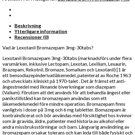
Beskrivning
Ytterligare information
Recensioner (0)
Vad är Lexotanil Bromazepam 3mg-30tabs?
Lexotanil Bromazepam 3mg-30tabs (marknadsförs under flera
varumärken, inklusive Lectopam, Lexotan, Lexilium, Lexaurin,
Brazepam, Rekotnil, Bromaze, Somalium och Lexotanil) [1 är
ett bensodiazepinderivatläkemedel, patenterat av Roche 1963
och utvecklats kliniskt på 1970-talet . Det är främst ett anti-
ångestmedel med liknande biverkningar som diazepam
(Valium). Förutom att det används för att behandla ångest eller
panikstillstånd kan bromazepam användas som ett
läkemedelsmedel före mindre operation. Bromazepam finns
vanligtvis i doser på 3 mg och 6 mg tabletter. Bomazepam är
kontraindicerat och bör användas med försiktighet hos kvinnor
som är gravida, äldre, patienter med historia av alkohol eller
andra missbruksstörningar och barn. Långvarig användning av
bromazepam orsakar tolerans och kan leda till både fysiskt och