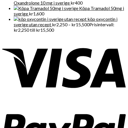
Oxandrolone 10 mg i sverige
kr
400
Köpa Tramadol 50mg i
sverige
kr
1,600
köp oxycontin i
sverige utan recept
kr
2,250
–
kr
15,500
Prisintervall:
kr2,250 till kr15,500