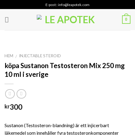
Skip
E-post:: info@leapotek.com
to
content
0
HEM
INJECTABLE STEROID
/
köpa Sustanon Testosteron Mix 250 mg
10 ml i sverige
300
kr
Sustanon (Testosteron-blandning) är ett injicerbart
läkemedel som innehåller fyra testosteronkomponenter