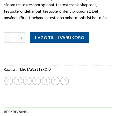
såsom testosteronpropionat, testosteronisokaproat,
testosterondekanoat, testosteronfenylpropionat. Det
används för att behandla testosteronhormonbrist hos män.
Antal
LÄGG TILL I VARUKORG
Kategori:
INJECTABLE STEROID
BESKRIVNING