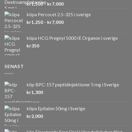
Prisintervall:
kr
1,500
–
kr
7,000
kr1,500
köpa Percocet 2.5-325 i sverige
till
Prisintervall:
kr
1,250
–
kr
7,000
kr7,000
kr1,250
till
köpa HCG Pregnyl 5000 IE Organon i sverige
kr7,000
kr
350
SENAST
köp BPC-157 peptidinjektioner 5 mg i Sverige
kr
1,300
köpa Epitalon 50mg i Sverige
kr
2,000
köp Finasteride 5mg Oral Håravfallsbehandling –