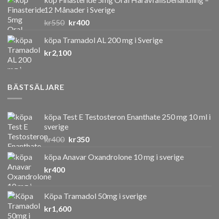
12 Månader i Sverige
Det
Det
kr
550
kr
400
ursprungliga
nuvarande
köpa Tramadol AL 200 mg i Sverige
priset
priset
kr
2,100
var:
är:
kr550.
kr400.
BÄSTSÄLJARE
köpa Test E Testosteron Enanthate 250 mg 10 ml i
sverige
Det
Det
kr
400
kr
350
ursprungliga
nuvarande
köpa Anavar Oxandrolone 10 mg i sverige
priset
priset
kr
400
var:
är:
kr400.
kr350.
Köpa Tramadol 50mg i sverige
kr
1,600