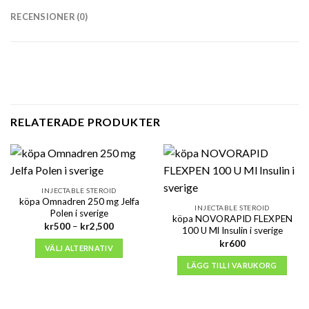
RECENSIONER (0)
RELATERADE PRODUKTER
INJECTABLE STEROID
köpa Omnadren 250 mg Jelfa
INJECTABLE STEROID
Polen i sverige
köpa NOVORAPID FLEXPEN
Prisintervall:
kr
500
–
kr
2,500
100 U Ml Insulin i sverige
kr500
till
kr
600
VÄLJ ALTERNATIV
kr2,500
LÄGG TILL I VARUKORG