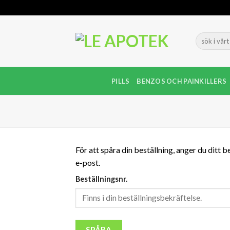
Skip
to
content
PILLS
BENZOS OCH PAINKILLERS
För att spåra din beställning, anger du ditt 
e-post.
Beställningsnr.
SPÅRA