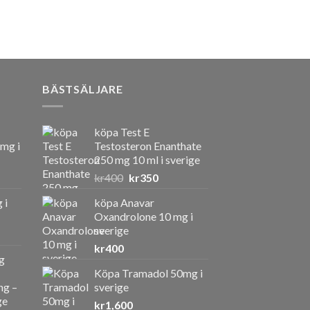
BÄSTSÄLJARE
köpa Test E
 mg i
Testosteron Enanthate
250 mg 10 ml i sverige
Det
Det
kr
400
kr
350
ursprungliga
nuvarande
 i
köpa Anavar
priset
priset
Oxandrolone 10 mg i
var:
är:
sverige
kr400.
kr350.
kr
400
g
Köpa Tramadol 50mg i
ng –
sverige
ge
kr
1,600