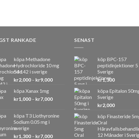
GST RANKADE
SENAST
köpa Methadone
köp BPC-157
Hydrochloride 10 mg
peptidinjektioner 5
54 142 i sverige
Sverige
Prisintervall:
kr
2,000
–
kr
9,000
kr
1,300
kr2,000
köpa Xanax 1mg
köpa Epitalon 50mg
till
Sverige
Prisintervall:
kr
1,000
–
kr
7,000
kr9,000
kr1,000
kr
2,000
till
köpa T3 Liothyronine
köp Finasteride 5m
kr7,000
Sodium 0.05 mg i
Oral
sverige
Håravfallsbehandli
12 Månader i Sveri
Prisintervall:
kr
1,300
–
kr
7,000