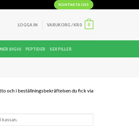
KONTAKTA OSS
0
LOGGA IN
VARUKORG /
KR
0
NER (HGH)
PEPTIDER
SEX PILLER
tto och i beställningsbekräftelsen du fick via