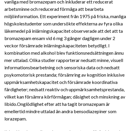
vanliga med bromazepam och inkluderar ett reducerat
arbetsminne och reducerad förmåga att bearbeta
miljöinformation. Ett experiment från 1975 på friska, manliga
högskolestudenter som undersökte effekterna av fyra olika
läkemedel på inlärningskapacitet observerade att det att ta
bromazepam ensam vid 6 mg 3 gånger dagligen under 2
veckor försämrade inlärningskapaciteten betydligt. I
kombination med alkohol blev funktionsnedsättningen ännu
mer uttalad. Olika studier rapporterar nedsatt minne, visuell
informationsbearbetning och sensoriska data och nedsatt
psykomotorisk prestanda; försämring av kognition inklusive
uppmärksamhetskapacitet och försämrade koordinativa
färdigheter; nedsatt reaktiv och uppmärksamhetsprestanda,
vilket kan försämra körförmågan; dåsighet och minskning av
libido.Onglödlighet efter att ha tagit bromazepam är
emellertid mindre uttalad än andra bensodiazepiner som
lorazepam.