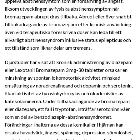
uppleva abstinenssymtom som en försämring av ångest,
liksom utvecklingen av fysiska abstinenssymptom när
bromazepam abrupt dras tillbaka. Abrupt eller över snabbt
tillbakadragande av bromazepam efter kronisk användning
även vid terapeutiska föreskrivna doser kan leda till ett
allvarligt abstinenssyndrom inklusive status epilepticus och
ett tillstånd som liknar delarium tremens.
Djurstudier har visat att kronisk administrering av diazepam
eller Lexotanil Bromazepam 3 mg-30 tabletter orsakar en
minskning av spontan lokomotorisk aktivitet, minskad
omsättning av noradrenalineand och dopamin och serotonin,
ökad aktivitet av tyrosinhydroxylas och ökade nivåer av
katekolaminerna. Under tillbakadragande av bromazepam
eller diazepam, ett fall i tryptofan, inträffar serotoninnivåer
som en del av benzodiazepin-abstinenssyndromet.
Förändringar i halterna av dessa kemikalier i hjärnan kan
orsaka huvudvärk, ångest, spänning, depression, sömnlöshet,