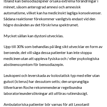
Ibland kan bensodiazepiner orsaka extrema förändringar i
minnet, såsom anterograd amnesi och amnesisk
automatisme, vilket kan ha medicinskt lagliga konsekvenser.
Sådana reaktioner förekommer vanligtvis endast vid den
högre dosänden av det förskrivna spektrumet.
Mycket sällan kan dystoni utvecklas.
Upp till 30% som behandlas på lång sikt utvecklar en form av
beroende, det vill säga dessa patienter kan inte stoppa
medicinen utan att uppleva fysiska och / eller psykologiska
abstinenssymtom för bensodiazepin.
Leukopeni och leverskada av kolostatisk typ med eller utan
gulsot (icterus) har dessutom setts; den ursprungliga
tillverkaren Roche rekommenderar regelbundna
laboratorieundersökningar att utföras rutinmässigt.
Ambulatoriska patienter bör varnas för att Lexotanil