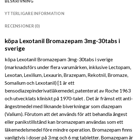
BESKRIVNING
YTTERLIGARE INFORMATION
RECENSIONER (0)
köpa Lexotanil Bromazepam 3mg-30tabs i
sverige
köpa Lexotanil Bromazepam 3mg-30tabs i sverige
(marknadsförs under flera varumärken, inklusive Lectopam,
Lexotan, Lexilium, Lexaurin, Brazepam, Rekotnil, Bromaze,
Somalium och Lexotanil) [1 är ett
bensodiazepinderivatläkemedel, patenterat av Roche 1963
och utvecklats kliniskt på 1970-talet . Det är främst ett anti-
ångestmedel med liknande biverkningar som diazepam
(Valium). Förutom att det används för att behandla ångest
eller panikstillstånd kan bromazepam användas som ett
läkemedelsmedel före mindre operation. Bromazepam finns
vanligtvis i doser på 3 mg och 6 mg tabletter. Bomazepam är