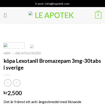
Skip
E-post:: info@leapotek.com
to
content
0
HEM
UNCATEGORIZED
/
köpa Lexotanil Bromazepam 3mg-30tabs
i sverige
2,500
kr
Det är främst ett anti-ångestmedel med liknande