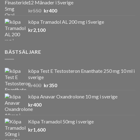
12 Månader i Sverige
Det
Det
kr
550
kr
400
ursprungliga
nuvarande
köpa Tramadol AL 200 mg i Sverige
priset
priset
kr
2,100
var:
är:
kr550.
kr400.
BÄSTSÄLJARE
köpa Test E Testosteron Enanthate 250 mg 10 ml i
sverige
Det
Det
kr
400
kr
350
ursprungliga
nuvarande
köpa Anavar Oxandrolone 10 mg i sverige
priset
priset
kr
400
var:
är:
kr400.
kr350.
Köpa Tramadol 50mg i sverige
kr
1,600