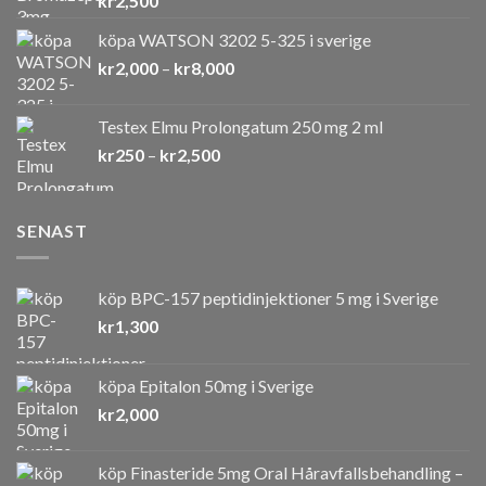
kr
2,500
köpa WATSON 3202 5-325 i sverige
Prisintervall:
kr
2,000
–
kr
8,000
kr2,000
till
Testex Elmu Prolongatum 250 mg 2 ml
kr8,000
Prisintervall:
kr
250
–
kr
2,500
kr250
till
kr2,500
SENAST
köp BPC-157 peptidinjektioner 5 mg i Sverige
kr
1,300
köpa Epitalon 50mg i Sverige
kr
2,000
köp Finasteride 5mg Oral Håravfallsbehandling –