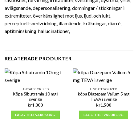
rastlöshet, förvirring, irritabilitet, svettningar, dysforia, yrsel,
avlägsnande, depersonalisering, domningar / stickningar i
extremiteter, överkänslighet mot ljus, ljud, och lukt,
perceptuell snedvridning, illamående, kräkningar, diarré,
aptitminskning, hallucinationer,
RELATERADE PRODUKTER
UNCATEGORIZED
UNCATEGORIZED
Köpa Sibutramin 10 mg i
köpa Diazepam Valium 5 mg
sverige
TEVA i sverige
kr
1,000
kr
1,500
LÄGG TILL I VARUKORG
LÄGG TILL I VARUKORG