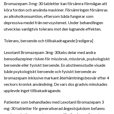
Bromazepam 3 mg-30 tabletter kan försämra förmågan att
köra fordon och använda maskiner. Försämringen försämras
av alkoholkonsumtion, eftersom båda fungerar som
depressiva medel från nervsystemet. Under behandlingen
utvecklas vanligtvis tolerans mot den lugnande effekten.
Tolerans, beroende och tillbakadragande [redigera]
Lexotanil Bromazepam 3mg-30tabs delar med andra
bensodiazepiner risken för missbruk, missbruk, psykologiskt
beroende eller fysiskt beroende. En abstinensstudie visade
både psykologiskt beroende och fysiskt beroende av
bromazepam inklusive markant återhämtningsbesvär efter 4
veckors kronisk användning. De vars dos gradvis minskades
upplevde inget tillbakadragande.
Patienter som behandlades med Lexotanil Bromazepam 3
mg-30 tabletter för generaliserad ångestsjukdom befanns