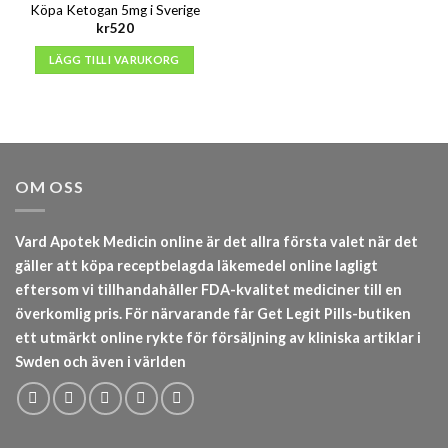
Köpa Ketogan 5mg i Sverige
kr
520
LÄGG TILL I VARUKORG
OM OSS
Vard Apotek Medicin online är det allra första valet när det
gäller att köpa receptbelagda läkemedel online lagligt
eftersom vi tillhandahåller FDA-kvalitet mediciner till en
överkomlig pris. För närvarande får Get Legit Pills-butiken
ett utmärkt online rykte för försäljning av kliniska artiklar i
Swden och även i världen