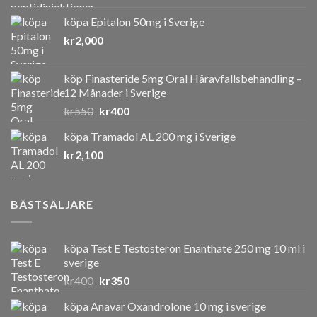
köpa Epitalon 50mg i Sverige
kr
2,000
köp Finasteride 5mg Oral Håravfallsbehandling –
12 Månader i Sverige
Det
Det
kr
550
kr
400
ursprungliga
nuvarande
köpa Tramadol AL 200 mg i Sverige
priset
priset
kr
2,100
var:
är:
kr550.
kr400.
BÄSTSÄLJARE
köpa Test E Testosteron Enanthate 250 mg 10 ml i
sverige
Det
Det
kr
400
kr
350
ursprungliga
nuvarande
köpa Anavar Oxandrolone 10 mg i sverige
priset
priset