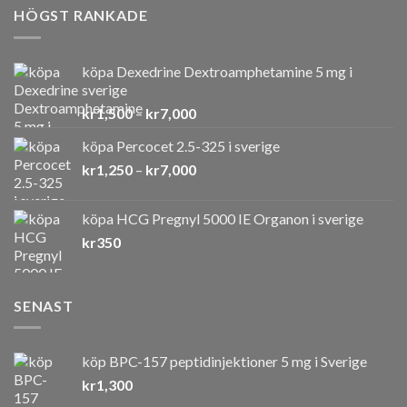
HÖGST RANKADE
köpa Dexedrine Dextroamphetamine 5 mg i
sverige
Prisintervall:
kr
1,500
–
kr
7,000
kr1,500
köpa Percocet 2.5-325 i sverige
till
Prisintervall:
kr
1,250
–
kr
7,000
kr7,000
kr1,250
till
köpa HCG Pregnyl 5000 IE Organon i sverige
kr7,000
kr
350
SENAST
köp BPC-157 peptidinjektioner 5 mg i Sverige
kr
1,300