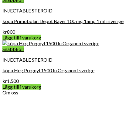
INJECTABLE STEROID
köpa Primobolan Depot Bayer 100 mg 1amp 1 ml i sverige
kr
800
Lägg till i varukorg
Snabbkoll
INJECTABLE STEROID
köpa Hcg Pregnyl 1500 Iu Organon i sverige
kr
1,500
Lägg till i varukorg
Om oss
Vard Apotek Medicin online är det allra första valet när det
gäller att köpa receptbelagda läkemedel online lagligt eftersom
vi tillhandahåller FDA-kvalitet mediciner till en överkomlig pris.
För närvarande får Get Legit Pills-butiken ett utmärkt online