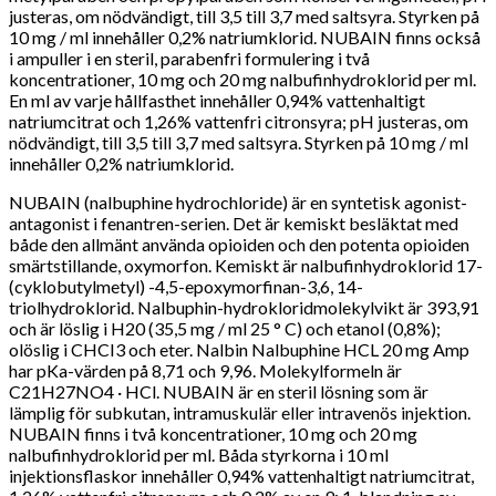
justeras, om nödvändigt, till 3,5 till 3,7 med saltsyra. Styrken på
10 mg / ml innehåller 0,2% natriumklorid. NUBAIN finns också
i ampuller i en steril, parabenfri formulering i två
koncentrationer, 10 mg och 20 mg nalbufinhydroklorid per ml.
En ml av varje hållfasthet innehåller 0,94% vattenhaltigt
natriumcitrat och 1,26% vattenfri citronsyra; pH justeras, om
nödvändigt, till 3,5 till 3,7 med saltsyra. Styrken på 10 mg / ml
innehåller 0,2% natriumklorid.
NUBAIN (nalbuphine hydrochloride) är en syntetisk agonist-
antagonist i fenantren-serien. Det är kemiskt besläktat med
både den allmänt använda opioiden och den potenta opioiden
smärtstillande, oxymorfon. Kemiskt är nalbufinhydroklorid 17-
(cyklobutylmetyl) -4,5-epoxymorfinan-3,6, 14-
triolhydroklorid. Nalbuphin-hydrokloridmolekylvikt är 393,91
och är löslig i H20 (35,5 mg / ml 25 ° C) och etanol (0,8%);
olöslig i CHCI3 och eter. Nalbin Nalbuphine HCL 20 mg Amp
har pKa-värden på 8,71 och 9,96. Molekylformeln är
C21H27NO4 · HCl. NUBAIN är en steril lösning som är
lämplig för subkutan, intramuskulär eller intravenös injektion.
NUBAIN finns i två koncentrationer, 10 mg och 20 mg
nalbufinhydroklorid per ml. Båda styrkorna i 10 ml
injektionsflaskor innehåller 0,94% vattenhaltigt natriumcitrat,