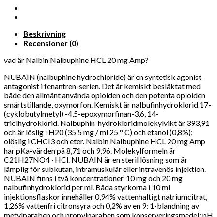
Beskrivning
Recensioner (0)
vad är Nalbin Nalbuphine HCL 20 mg Amp?
NUBAIN (nalbuphine hydrochloride) är en syntetisk agonist-
antagonist i fenantren-serien. Det är kemiskt besläktat med
både den allmänt använda opioiden och den potenta opioiden
smärtstillande, oxymorfon. Kemiskt är nalbufinhydroklorid 17-
(cyklobutylmetyl) -4,5-epoxymorfinan-3,6, 14-
triolhydroklorid. Nalbuphin-hydrokloridmolekylvikt är 393,91
och är löslig i H20 (35,5 mg / ml 25 ° C) och etanol (0,8%);
olöslig i CHCI3 och eter. Nalbin Nalbuphine HCL 20 mg Amp
har pKa-värden på 8,71 och 9,96. Molekylformeln är
C21H27NO4 · HCl. NUBAIN är en steril lösning som är
lämplig för subkutan, intramuskulär eller intravenös injektion.
NUBAIN finns i två koncentrationer, 10 mg och 20 mg
nalbufinhydroklorid per ml. Båda styrkorna i 10 ml
injektionsflaskor innehåller 0,94% vattenhaltigt natriumcitrat,
1,26% vattenfri citronsyra och 0,2% av en 9: 1-blandning av
metylparaben och propylparaben som konserveringsmedel; pH