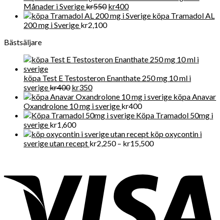
Det
Det
Månader i Sverige
kr
550
kr
400
ursprungliga
nuvarande
köpa Tramadol AL
priset
priset
200 mg i Sverige
kr
2,100
var:
är:
Bästsäljare
kr550.
kr400.
köpa Test E Testosteron Enanthate 250 mg 10 ml i
Det
Det
sverige
kr
400
kr
350
ursprungliga
nuvarande
köpa Anavar
priset
priset
Oxandrolone 10 mg i sverige
kr
400
var:
är:
Köpa Tramadol 50mg i
kr400.
kr350.
sverige
kr
1,600
köp oxycontin i
Prisintervall:
sverige utan recept
kr
2,250
–
kr
15,500
kr2,250
till
kr15,500