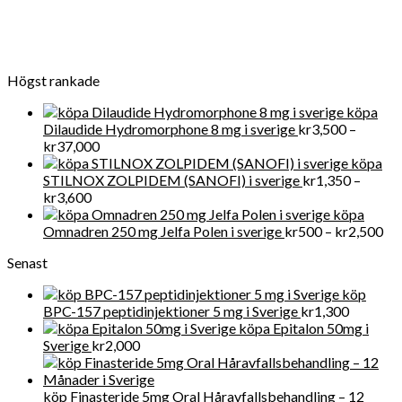
rykte för försäljning av kliniska artiklar i Swden och även i
världen
Högst rankade
köpa
Dilaudide Hydromorphone 8 mg i sverige
kr
3,500
–
Prisintervall:
kr
37,000
kr3,500
köpa
till
STILNOX ZOLPIDEM (SANOFI) i sverige
kr
1,350
–
Prisintervall:
kr37,000
kr
3,600
kr1,350
köpa
till
Pri
Omnadren 250 mg Jelfa Polen i sverige
kr
500
–
kr
2,500
kr3,600
kr
Senast
till
kr
köp
BPC-157 peptidinjektioner 5 mg i Sverige
kr
1,300
köpa Epitalon 50mg i
Sverige
kr
2,000
köp Finasteride 5mg Oral Håravfallsbehandling – 12