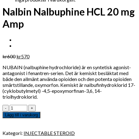
Nalbin Nalbuphine HCL 20 mg
Amp
Det
Det
kr
600
kr
570
ursprungliga
nuvarande
NUBAIN (nalbuphine hydrochloride) är en syntetisk agonist-
priset
priset
antagonist i fenantren-serien. Det är kemiskt besläktat med
var:
är:
både den allmänt använda opioiden och den potenta opioiden
kr600.
kr570.
smärtstillande, oxymorfon. Kemiskt är nalbufinhydroklorid 17-
(cyklobutylmetyl) -4,5-epoxymorfinan-3,6, 14-
triolhydroklorid.
Antal
Lägg till i varukorg
Kategori:
INJECTABLE STEROID