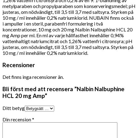
1,26% vattenfri citronsyra och 0,2% av en 9: 1-blandning av
metylparaben och propylparaben som konserveringsmedel; pH
justeras, om nödvändigt, till 3,5 till 3,7 med saltsyra. Styrken på
10 mg / ml innehåller 0,2% natriumklorid. NUBAIN finns också
i ampuller i en steril, parabenfri formulering i två
koncentrationer, 10 mg och 20 mg Nalbin Nalbuphine HCL 20
mg Amp per ml. En ml av varje hållfasthet innehåller 0,94%
vattenhaltigt natriumcitrat och 1,26% vattenfri citronsyra; pH
justeras, om nödvändigt, till 3,5 till 3,7 med saltsyra. Styrken på
10 mg / ml innehåller 0,2% natriumklorid.
Recensioner
Det finns inga recensioner än.
Bli först med att recensera ”Nalbin Nalbuphine
HCL 20 mg Amp”
Ditt betyg
Din recension
*