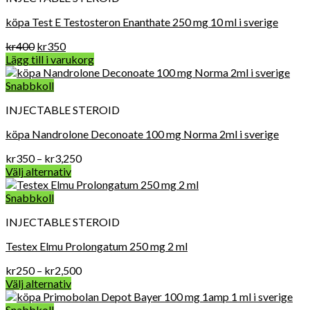
köpa Test E Testosteron Enanthate 250 mg 10 ml i sverige
Det
Det
kr
400
kr
350
ursprungliga
nuvarande
Lägg till i varukorg
priset
priset
var:
är:
Snabbkoll
kr400.
kr350.
INJECTABLE STEROID
köpa Nandrolone Deconoate 100 mg Norma 2ml i sverige
Prisintervall:
kr
350
–
kr
3,250
kr350
Välj alternativ
till
kr3,250
Snabbkoll
INJECTABLE STEROID
Testex Elmu Prolongatum 250 mg 2 ml
Prisintervall:
kr
250
–
kr
2,500
kr250
Välj alternativ
till
kr2,500
Snabbkoll