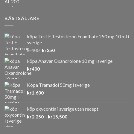
kr550.
kr400.
BÄSTSÄLJARE
köpa Test E Testosteron Enanthate 250 mg 10 ml i
sverige
Det
Det
kr
400
kr
350
ursprungliga
nuvarande
köpa Anavar Oxandrolone 10 mg i sverige
priset
priset
kr
400
var:
är:
kr400.
kr350.
Köpa Tramadol 50mg i sverige
kr
1,600
köp oxycontin i sverige utan recept
Prisintervall:
kr
2,250
–
kr
15,500
kr2,250
till