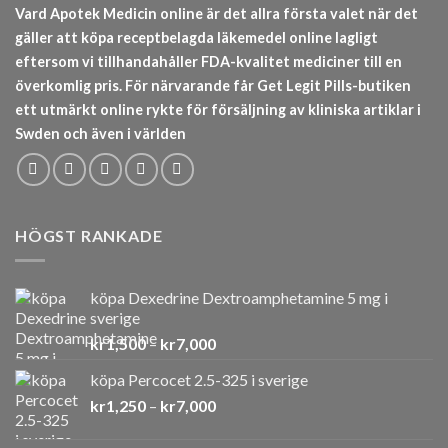
Vard Apotek Medicin online är det allra första valet när det
gäller att köpa receptbelagda läkemedel online lagligt
eftersom vi tillhandahåller FDA-kvalitet mediciner till en
överkomlig pris. För närvarande får Get Legit Pills-butiken
ett utmärkt online rykte för försäljning av kliniska artiklar i
Swden och även i världen
HÖGST RANKADE
köpa Dexedrine Dextroamphetamine 5 mg i
sverige
Prisintervall:
kr
1,500
–
kr
7,000
kr1,500
köpa Percocet 2.5-325 i sverige
till
Prisintervall:
kr
1,250
–
kr
7,000
kr7,000
kr1,250
till