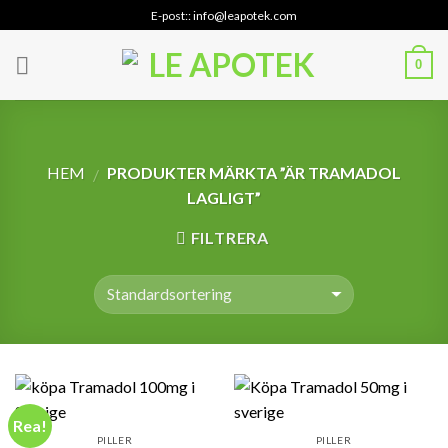
Skip
E-post:: info@leapotek.com
to
content
0
HEM
PRODUKTER MÄRKTA ”ÄR TRAMADOL
/
LAGLIGT”
FILTRERA
Rea!
PILLER
PILLER