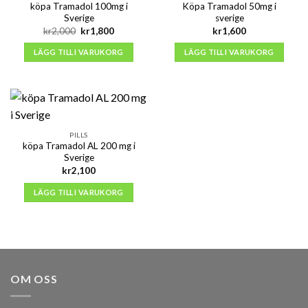
köpa Tramadol 100mg i
Köpa Tramadol 50mg i
Sverige
sverige
Det
Det
kr
2,000
kr
1,800
kr
1,600
ursprungliga
nuvarande
priset
priset
LÄGG TILL I VARUKORG
LÄGG TILL I VARUKORG
var:
är:
kr2,000.
kr1,800.
PILLS
köpa Tramadol AL 200 mg i
Sverige
kr
2,100
LÄGG TILL I VARUKORG
OM OSS