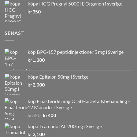
köpa HCG Pregnyl 5000 IE Organon i sverige
kr7,000
kr
350
SENAST
köp BPC-157 peptidinjektioner 5 mg i Sverige
kr
1,300
köpa Epitalon 50mg i Sverige
kr
2,000
köp Finasteride 5mg Oral Håravfallsbehandling –
12 Månader i Sverige
Det
Det
kr
550
kr
400
ursprungliga
nuvarande
köpa Tramadol AL 200 mg i Sverige
priset
priset
kr
2,100
var:
är: