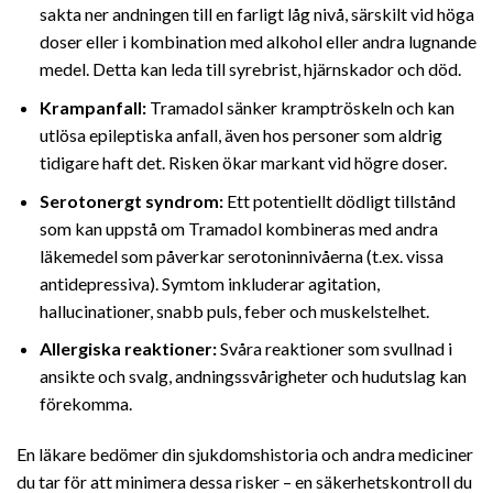
sakta ner andningen till en farligt låg nivå, särskilt vid höga
doser eller i kombination med alkohol eller andra lugnande
medel. Detta kan leda till syrebrist, hjärnskador och död.
Krampanfall:
Tramadol sänker kramptröskeln och kan
utlösa epileptiska anfall, även hos personer som aldrig
tidigare haft det. Risken ökar markant vid högre doser.
Serotonergt syndrom:
Ett potentiellt dödligt tillstånd
som kan uppstå om Tramadol kombineras med andra
läkemedel som påverkar serotoninnivåerna (t.ex. vissa
antidepressiva). Symtom inkluderar agitation,
hallucinationer, snabb puls, feber och muskelstelhet.
Allergiska reaktioner:
Svåra reaktioner som svullnad i
ansikte och svalg, andningssvårigheter och hudutslag kan
förekomma.
En läkare bedömer din sjukdomshistoria och andra mediciner
du tar för att minimera dessa risker – en säkerhetskontroll du