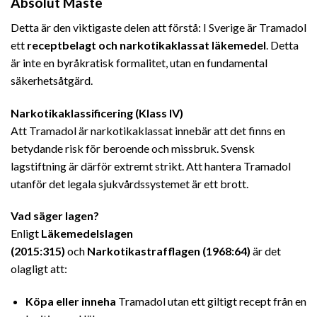
Absolut Måste
Detta är den viktigaste delen att förstå: I Sverige är Tramadol
ett
receptbelagt och narkotikaklassat läkemedel
. Detta
är inte en byråkratisk formalitet, utan en fundamental
säkerhetsåtgärd.
Narkotikaklassificering (Klass IV)
Att Tramadol är narkotikaklassat innebär att det finns en
betydande risk för beroende och missbruk. Svensk
lagstiftning är därför extremt strikt. Att hantera Tramadol
utanför det legala sjukvårdssystemet är ett brott.
Vad säger lagen?
Enligt
Läkemedelslagen
(2015:315)
och
Narkotikastrafflagen (1968:64)
är det
olagligt att:
Köpa eller inneha
Tramadol utan ett giltigt recept från en