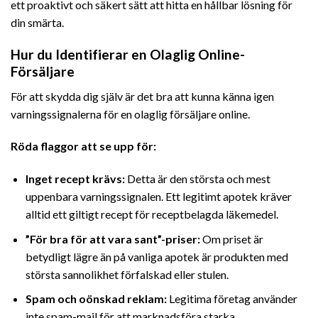
ett proaktivt och säkert sätt att hitta en hållbar lösning för
din smärta.
Hur du Identifierar en Olaglig Online-
Försäljare
För att skydda dig själv är det bra att kunna känna igen
varningssignalerna för en olaglig försäljare online.
Röda flaggor att se upp för:
Inget recept krävs:
Detta är den största och mest
uppenbara varningssignalen. Ett legitimt apotek kräver
alltid ett giltigt recept för receptbelagda läkemedel.
”För bra för att vara sant”-priser:
Om priset är
betydligt lägre än på vanliga apotek är produkten med
största sannolikhet förfalskad eller stulen.
Spam och oönskad reklam:
Legitima företag använder
inte spam-mail för att marknadsföra starka,