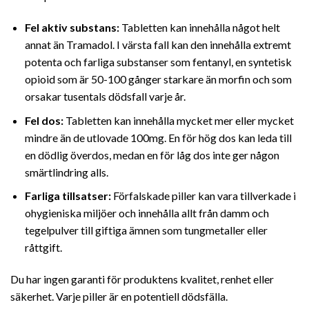
Fel aktiv substans:
Tabletten kan innehålla något helt
annat än Tramadol. I värsta fall kan den innehålla extremt
potenta och farliga substanser som fentanyl, en syntetisk
opioid som är 50-100 gånger starkare än morfin och som
orsakar tusentals dödsfall varje år.
Fel dos:
Tabletten kan innehålla mycket mer eller mycket
mindre än de utlovade 100mg. En för hög dos kan leda till
en dödlig överdos, medan en för låg dos inte ger någon
smärtlindring alls.
Farliga tillsatser:
Förfalskade piller kan vara tillverkade i
ohygieniska miljöer och innehålla allt från damm och
tegelpulver till giftiga ämnen som tungmetaller eller
råttgift.
Du har ingen garanti för produktens kvalitet, renhet eller
säkerhet. Varje piller är en potentiell dödsfälla.