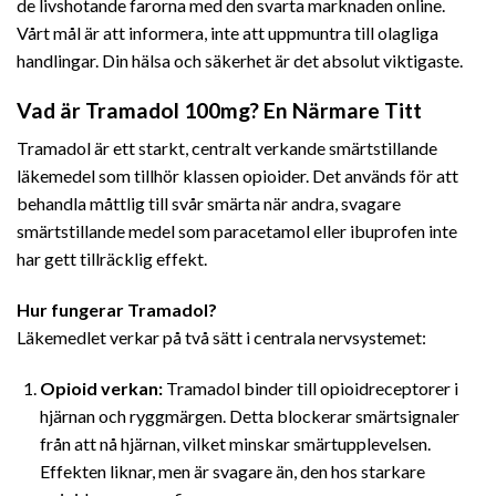
de livshotande farorna med den svarta marknaden online.
Vårt mål är att informera, inte att uppmuntra till olagliga
handlingar. Din
hälsa och säkerhet är det absolut viktigaste.
Vad är Tramadol 100mg? En Närmare Titt
Tramadol är ett starkt, centralt verkande smärtstillande
läkemedel som tillhör klassen opioider. Det används för att
behandla måttlig till svår smärta när andra, svagare
smärtstillande medel som paracetamol eller ibuprofen
inte
har gett tillräcklig effekt.
Hur fungerar Tramadol?
Läkemedlet verkar på två sätt i centrala nervsystemet:
Opioid verkan:
Tramadol binder till opioidreceptorer i
hjärnan och ryggmärgen. Detta blockerar smärtsignaler
från att nå hjärnan, vilket minskar smärtupplevelsen.
Effekten liknar, men är svagare än, den hos starkare