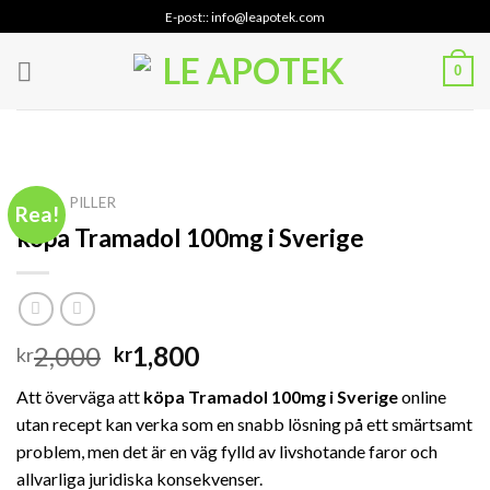
Skip
E-post:: info@leapotek.com
to
content
0
HEM
PILLER
/
Rea!
köpa Tramadol 100mg i Sverige
Det
Det
2,000
1,800
kr
kr
ursprungliga
nuvarande
Att överväga att
köpa Tramadol 100mg i Sverige
online
priset
priset
utan recept kan verka som en snabb lösning på ett smärtsamt
var:
är:
problem, men det är en väg fylld av livshotande faror och
kr2,000.
kr1,800.
allvarliga juridiska konsekvenser.