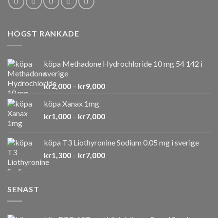
HÖGST RANKADE
köpa Methadone Hydrochloride 10 mg 54 142 i
sverige
Prisintervall:
kr
2,000
–
kr
9,000
kr2,000
köpa Xanax 1mg
till
Prisintervall:
kr
1,000
–
kr
7,000
kr9,000
kr1,000
till
köpa T3 Liothyronine Sodium 0.05 mg i sverige
kr7,000
Prisintervall:
kr
1,300
–
kr
7,000
kr1,300
till
kr7,000
SENAST