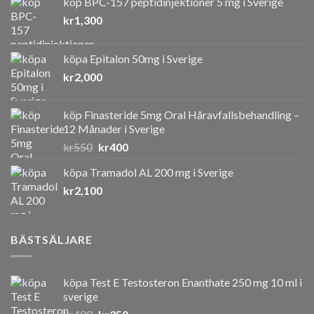
köp BPC-157 peptidinjektioner 5 mg i Sverige
kr
1,300
köpa Epitalon 50mg i Sverige
kr
2,000
köp Finasteride 5mg Oral Håravfallsbehandling –
12 Månader i Sverige
Det
Det
kr
550
kr
400
ursprungliga
nuvarande
köpa Tramadol AL 200 mg i Sverige
priset
priset
kr
2,100
var:
är:
kr550.
kr400.
BÄSTSÄLJARE
köpa Test E Testosteron Enanthate 250 mg 10 ml i
sverige
Det
Det