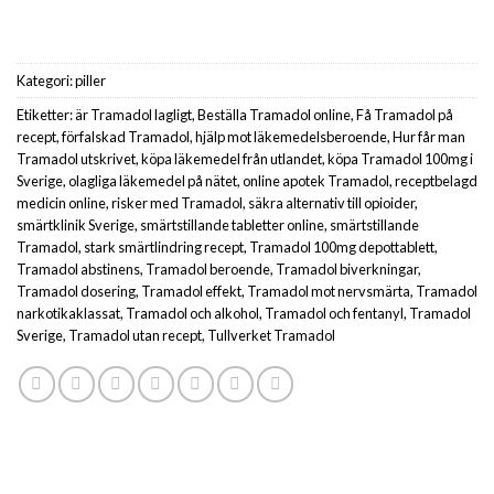
Kategori:
piller
Etiketter:
är Tramadol lagligt
,
Beställa Tramadol online
,
Få Tramadol på
recept
,
förfalskad Tramadol
,
hjälp mot läkemedelsberoende
,
Hur får man
Tramadol utskrivet
,
köpa läkemedel från utlandet
,
köpa Tramadol 100mg i
Sverige
,
olagliga läkemedel på nätet
,
online apotek Tramadol
,
receptbelagd
medicin online
,
risker med Tramadol
,
säkra alternativ till opioider
,
smärtklinik Sverige
,
smärtstillande tabletter online
,
smärtstillande
Tramadol
,
stark smärtlindring recept
,
Tramadol 100mg depottablett
,
Tramadol abstinens
,
Tramadol beroende
,
Tramadol biverkningar
,
Tramadol dosering
,
Tramadol effekt
,
Tramadol mot nervsmärta
,
Tramadol
narkotikaklassat
,
Tramadol och alkohol
,
Tramadol och fentanyl
,
Tramadol
Sverige
,
Tramadol utan recept
,
Tullverket Tramadol