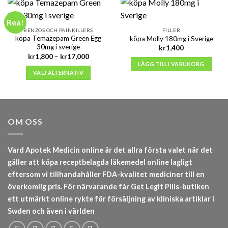
Rea!
BENZOS OCH PAINKILLERS
PILLER
köpa Temazepam Green Egg
köpa Molly 180mg i Sverige
30mg i sverige
kr
1,400
Prisintervall:
kr
1,800
–
kr
17,000
kr1,800
LÄGG TILL I VARUKORG
till
VÄLJ ALTERNATIV
kr17,000
OM OSS
Vard Apotek Medicin online är det allra första valet när det
gäller att köpa receptbelagda läkemedel online lagligt
eftersom vi tillhandahåller FDA-kvalitet mediciner till en
överkomlig pris. För närvarande får Get Legit Pills-butiken
ett utmärkt online rykte för försäljning av kliniska artiklar i
Swden och även i världen