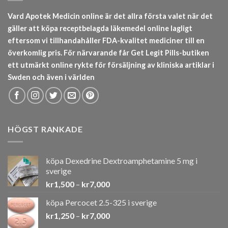
Vard Apotek Medicin online är det allra första valet när det
gäller att köpa receptbelagda läkemedel online lagligt
eftersom vi tillhandahåller FDA-kvalitet mediciner till en
överkomlig pris. För närvarande får Get Legit Pills-butiken
ett utmärkt online rykte för försäljning av kliniska artiklar i
Swden och även i världen
HÖGST RANKADE
köpa Dexedrine Dextroamphetamine 5 mg i
sverige
Prisintervall:
kr
1,500
–
kr
7,000
kr1,500
köpa Percocet 2.5-325 i sverige
till
Prisintervall:
kr
1,250
–
kr
7,000
kr7,000
kr1,250