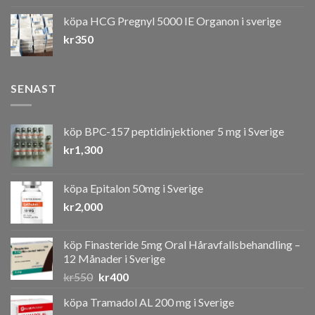
till
köpa HCG Pregnyl 5000 IE Organon i sverige
kr7,000
kr
350
SENAST
köp BPC-157 peptidinjektioner 5 mg i Sverige
kr
1,300
köpa Epitalon 50mg i Sverige
kr
2,000
köp Finasteride 5mg Oral Håravfallsbehandling –
12 Månader i Sverige
Det
Det
kr
550
kr
400
ursprungliga
nuvarande
köpa Tramadol AL 200 mg i Sverige
priset
priset