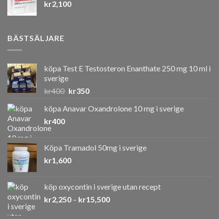
kr
2,100
var:
är:
kr550.
kr400.
BÄSTSÄLJARE
köpa Test E Testosteron Enanthate 250 mg 10 ml i
sverige
Det
Det
kr
400
kr
350
ursprungliga
nuvarande
köpa Anavar Oxandrolone 10 mg i sverige
priset
priset
kr
400
var:
är:
kr400.
kr350.
Köpa Tramadol 50mg i sverige
kr
1,600
köp oxycontin i sverige utan recept
Prisintervall:
kr
2,250
–
kr
15,500
kr2,250