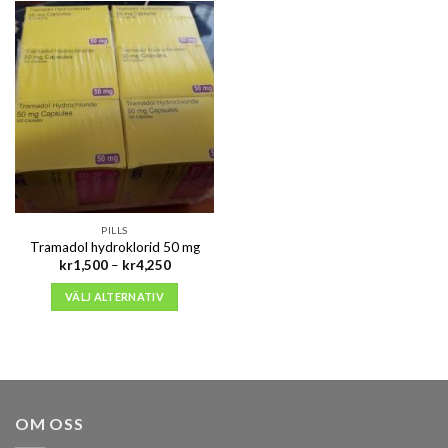
PILLS
Tramadol hydroklorid 50 mg
Prisintervall:
kr
1,500
–
kr
4,250
kr1,500
till
VÄLJ ALTERNATIV
kr4,250
OM OSS