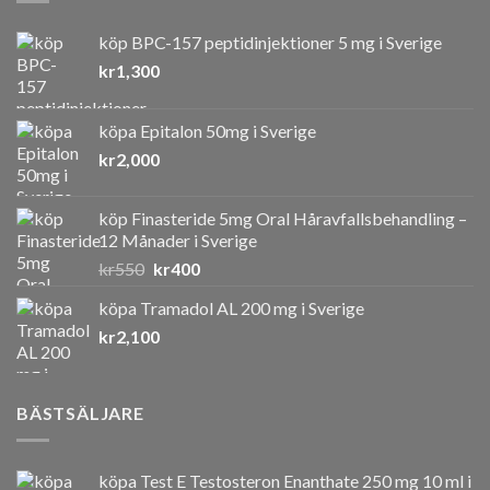
köp BPC-157 peptidinjektioner 5 mg i Sverige
kr
1,300
köpa Epitalon 50mg i Sverige
kr
2,000
köp Finasteride 5mg Oral Håravfallsbehandling –
12 Månader i Sverige
Det
Det
kr
550
kr
400
ursprungliga
nuvarande
köpa Tramadol AL 200 mg i Sverige
priset
priset
kr
2,100
var:
är:
kr550.
kr400.
BÄSTSÄLJARE
köpa Test E Testosteron Enanthate 250 mg 10 ml i