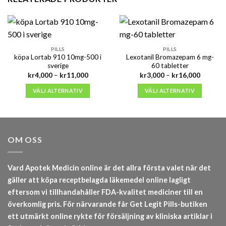
PILLS
PILLS
köpa Lortab 910 10mg-500 i
Lexotanil Bromazepam 6 mg-
sverige
60 tabletter
Prisintervall:
Prisinter
kr
4,000
–
kr
11,000
kr
3,000
–
kr
16,000
kr4,000
kr3,000
till
till
VÄLJ ALTERNATIV
VÄLJ ALTERNATIV
kr11,000
kr16,00
OM OSS
Vard Apotek Medicin online är det allra första valet när det
gäller att köpa receptbelagda läkemedel online lagligt
eftersom vi tillhandahåller FDA-kvalitet mediciner till en
överkomlig pris. För närvarande får Get Legit Pills-butiken
ett utmärkt online rykte för försäljning av kliniska artiklar i