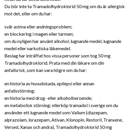
Du bör inte ta Tramadolhydroklorid 50 mg om du är allergisk
mot det, eller om du har:
svår astma eller andningsproblem;
en blockering i magen eller tarmen;
om du nyligen har använt alkohol, lugnande medel, lugnande
medel eller narkotiska läkemedel.
Beslag har inträffat hos vissa personer som tog 50 mg
Tramadolhydroklorid. Prata med din läkare om din
anfallsrisk, som kan vara högre om du har:
en historia av huvudskada, epilepsi eller annan
anfallsstörning;
en historia med drog- eller alkoholberoende;
en metabolisk störning; ellerköp tramadol i sverige om du
använder ett lugnande medel som Valium (diazepam,
alprazolam, lorazepam, Ativan, Klonopin, Restoril, Tranxene,
Versed, Xanax och andra). Tramadolhydroklorid 50 mg