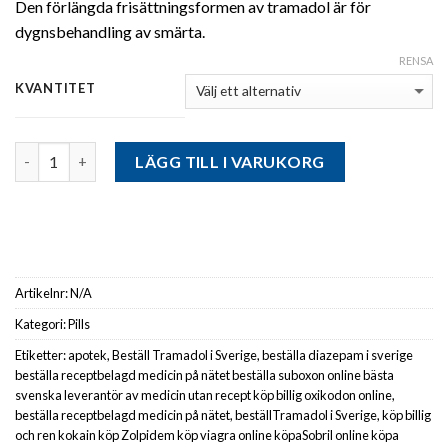
Den förlängda frisättningsformen av tramadol är för
dygnsbehandling av smärta.
RENSA
KVANTITET
Antal
LÄGG TILL I VARUKORG
Artikelnr:
N/A
Kategori:
Pills
Etiketter:
apotek
,
Beställ Tramadol i Sverige
,
beställa diazepam i sverige
beställa receptbelagd medicin på nätet beställa suboxon online bästa
svenska leverantör av medicin utan recept köp billig oxikodon online
,
beställa receptbelagd medicin på nätet
,
beställTramadol i Sverige
,
köp billig
och ren kokain köp Zolpidem köp viagra online köpaSobril online köpa