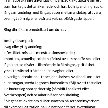
Tramadol ska inte användas till barn. Sök akutläkare om ett
barn har tagit detta läkemedel och har: bullrig andning, suck,
långsam andning med långa pauser mellan andetag; att vara
ovanligt sömnig eller svår att vakna; blåfärgade läppar.
Ring din läkare omedelbart om du har:
beslag (kramper);
svag eller ytlig andning;
infertilitet, missade menstruationsperioder;
impotens, sexuella problem, förlust av intresse för sex; eller
låga kortisolnivåer – illamående, kräkningar, aptitlöshet,
yrsel, förvärrad trötthet eller svaghet; eller
allvarlig hudreaktion – feber, ont i halsen, svullnad i ansiktet
eller tungan, sveda i ögonen, hudsmärta, följt av ett rött eller
lila hudutslag som sprider sig (särskilt i ansiktet eller
överkroppen) och orsakar blåsor och skalning.
Sök genast läkare om du har symtom på serotoninsyndrom,
till exempel: agitation, hallucinationer, feber, svettningar,