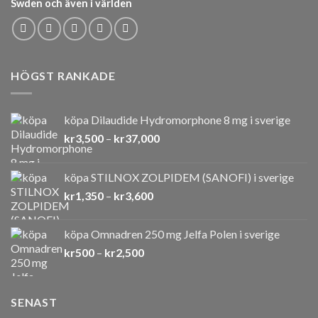
Swden och även i världen
HÖGST RANKADE
köpa Dilaudide Hydromorphone 8 mg i sverige
Prisintervall:
kr
3,500
–
kr
37,000
kr3,500
till
köpa STILNOX ZOLPIDEM (SANOFI) i sverige
kr37,000
Prisintervall:
kr
1,350
–
kr
3,600
kr1,350
till
köpa Omnadren 250 mg Jelfa Polen i sverige
kr3,600
Prisintervall:
kr
500
–
kr
2,500
kr500
till
kr2,500
SENAST