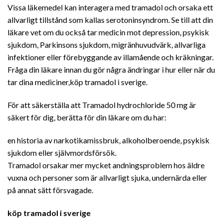
Vissa läkemedel kan interagera med tramadol och orsaka ett
allvarligt tillstånd som kallas serotoninsyndrom. Se till att din
läkare vet om du också tar medicin mot depression, psykisk
sjukdom, Parkinsons sjukdom, migränhuvudvärk, allvarliga
infektioner eller förebyggande av illamående och kräkningar.
Fråga din läkare innan du gör några ändringar i hur eller när du
tar dina mediciner,köp tramadol i sverige.
För att säkerställa att Tramadol hydrochloride 50 mg är
säkert för dig, berätta för din läkare om du har:
en historia av narkotikamissbruk, alkoholberoende, psykisk
sjukdom eller självmordsförsök.
Tramadol orsakar mer mycket andningsproblem hos äldre
vuxna och personer som är allvarligt sjuka, undernärda eller
på annat sätt försvagade.
köp tramadol i sverige