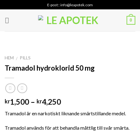
Skip
E-post:: info@leapotek.com
to
content
0
HEM
PILLS
/
Tramadol hydroklorid 50 mg
Prisintervall:
1,500
–
4,250
kr
kr
kr1,500
Tramadol är en narkotiskt liknande smärtstillande medel.
till
kr4,250
Tramadol används för att behandla måttlig till svår smärta.