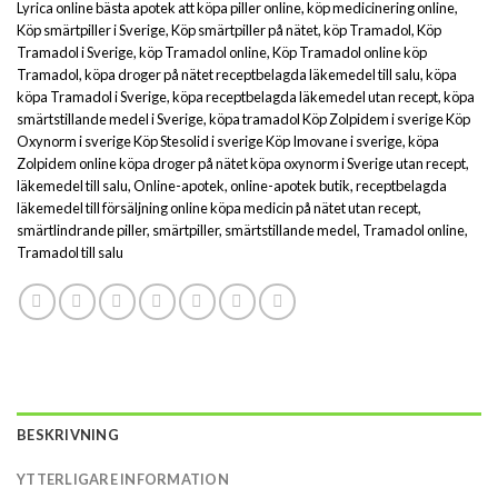
Lyrica online bästa apotek att köpa piller online
,
köp medicinering online
,
Köp smärtpiller i Sverige
,
Köp smärtpiller på nätet
,
köp Tramadol
,
Köp
Tramadol i Sverige
,
köp Tramadol online
,
Köp Tramadol online köp
Tramadol
,
köpa droger på nätet receptbelagda läkemedel till salu
,
köpa
köpa Tramadol i Sverige
,
köpa receptbelagda läkemedel utan recept
,
köpa
smärtstillande medel i Sverige
,
köpa tramadol Köp Zolpidem i sverige Köp
Oxynorm i sverige Köp Stesolid i sverige Köp Imovane i sverige
,
köpa
Zolpidem online köpa droger på nätet köpa oxynorm i Sverige utan recept
,
läkemedel till salu
,
Online-apotek
,
online-apotek butik
,
receptbelagda
läkemedel till försäljning online köpa medicin på nätet utan recept
,
smärtlindrande piller
,
smärtpiller
,
smärtstillande medel
,
Tramadol online
,
Tramadol till salu
BESKRIVNING
YTTERLIGARE INFORMATION