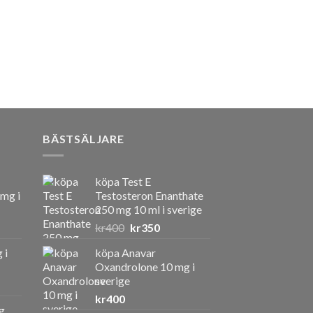
BÄSTSÄLJARE
köpa Test E
 mg i
Testosteron Enanthate
250 mg 10 ml i sverige
Det
Det
kr
400
kr
350
ursprungliga
nuvarande
 i
köpa Anavar
priset
priset
Oxandrolone 10 mg i
var:
är:
sverige
kr400.
kr350.
kr
400
g