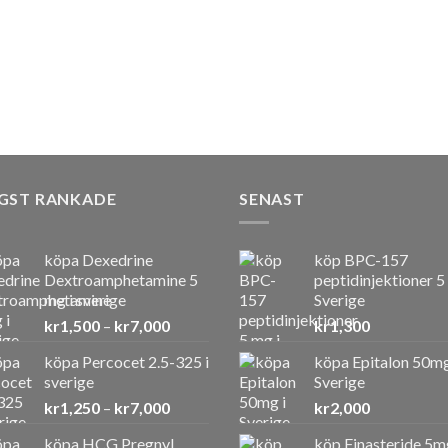
GST RANKADE
SENAST
köpa Dexedrine
köp BPC-157
Dextroamphetamine 5
peptidinjektioner 5
mg i sverige
Sverige
Prisintervall:
kr
1,500
–
kr
7,000
kr
1,300
kr1,500
köpa Percocet 2.5-325 i
köpa Epitalon 50mg
till
sverige
Sverige
kr7,000
Prisintervall:
kr
1,250
–
kr
7,000
kr
2,000
kr1,250
köpa HCG Pregnyl
köp Finasteride 5m