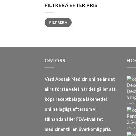
FILTRERA EFTER PRIS
Min
Max
FILTRERA
pris
pris
OM OSS
HÖ
Vard Apotek Medicin online är det
allra första valet när det gäller att
köpa receptbelagda läkemedel
online lagligt eftersom vi
tillhandahåller FDA-kvalitet
mediciner till en överkomlig pris.