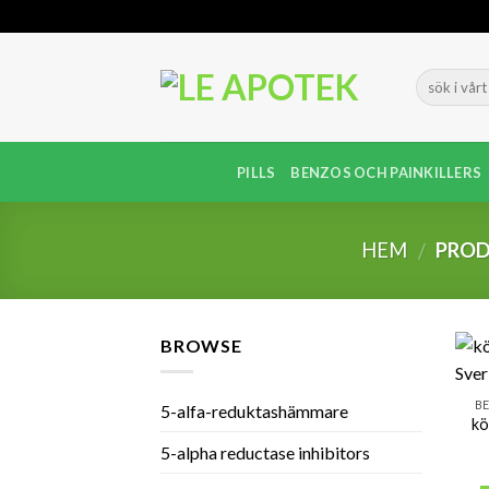
Skip
to
content
PILLS
BENZOS OCH PAINKILLERS
HEM
PROD
/
BROWSE
BE
5-alfa-reduktashämmare
kö
5-alpha reductase inhibitors