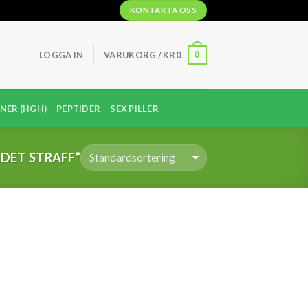
KONTAKTA OSS
0
LOGGA IN
VARUKORG /
KR
0
NER (HGH)
PEPTIDER
SEX PILLER
DET STRAFF”