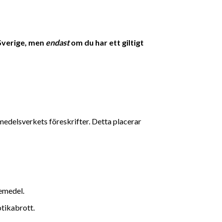
 Sverige, men
endast
om du har ett giltigt
medelsverkets föreskrifter. Detta placerar
kemedel.
otikabrott.