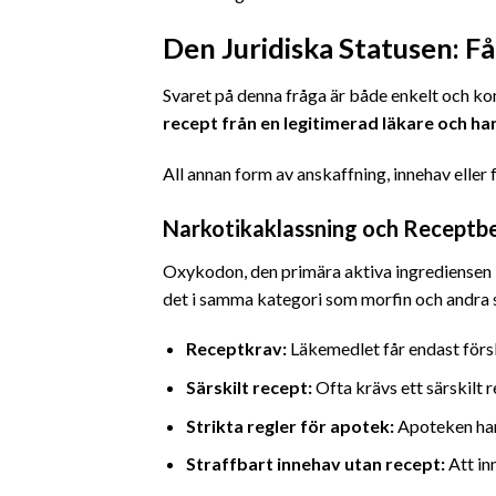
Den Juridiska Statusen: F
Svaret på denna fråga är både enkelt och ko
recept från en legitimerad läkare och ha
All annan form av anskaffning, innehav eller fö
Narkotikaklassning och Receptb
Oxykodon, den primära aktiva ingrediensen 
det i samma kategori som morfin och andra st
Receptkrav:
Läkemedlet får endast försk
Särskilt recept:
Ofta krävs ett särskilt 
Strikta regler för apotek:
Apoteken har 
Straffbart innehav utan recept:
Att inn