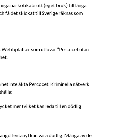
inga narkotikabrott (eget bruk) till långa
ch få det skickat till Sverige räknas som
ta. Webbplatser som utlovar ”Percocet utan
het.
ikhet inte äkta Percocet. Kriminella nätverk
ehålla:
cket mer (vilket kan leda till en dödlig
ängd fentanyl kan vara dödlig. Många av de