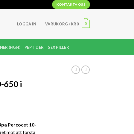
KONTAKTA OSS
0
LOGGA IN
VARUKORG /
KR
0
NER (HGH)
PEPTIDER
SEX PILLER
-650 i
risintervall:
r4,000
öpa Percocet 10-
ll
get mot att förstå