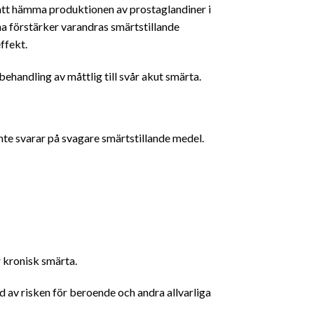
att hämma produktionen av prostaglandiner i
na förstärker varandras smärtstillande
ffekt.
handling av måttlig till svår akut smärta.
nte svarar på svagare smärtstillande medel.
 kronisk smärta.
nd av risken för beroende och andra allvarliga