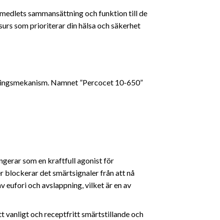
kemedlets sammansättning och funktion till de
esurs som
prioriterar din hälsa och säkerhet
erkningsmekanism. Namnet ”Percocet 10-650”
erar som en kraftfull agonist för
 blockerar det smärtsignaler från att nå
 eufori och avslappning, vilket är en av
 vanligt och receptfritt smärtstillande och