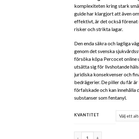
k
komplexiteten kring stark smä
guide har klargjort att även o
effektivt, är det också fören
risker och strikta lagar.
Den enda säkra och lagliga vä
genom det svenska sjukvårdss
försöka köpa Percocet online u
utsätta sig för livshotande häls
juridiska konsekvenser och fin
bedrägerier. De piller du får är
förfalskade och kan innehålla 
substanser som fentanyl.
KVANTITET
Antal