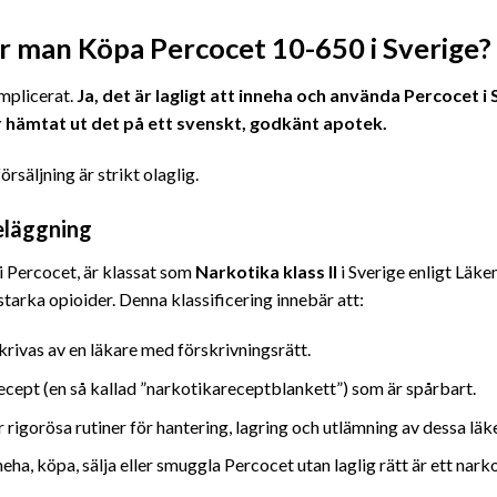
år man Köpa Percocet 10-650 i Sverige?
mplicerat.
Ja, det är lagligt att inneha och använda Percocet i
r hämtat ut det på ett svenskt, godkänt apotek.
rsäljning är strikt olaglig.
eläggning
i Percocet, är klassat som
Narkotika klass II
i Sverige enligt Läke
arka opioider. Denna klassificering innebär att:
rivas av en läkare med förskrivningsrätt.
recept (en så kallad ”narkotikareceptblankett”) som är spårbart.
rigorösa rutiner för hantering, lagring och utlämning av dessa lä
eha, köpa, sälja eller smuggla Percocet utan laglig rätt är ett nark