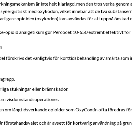
kningsmekanism är inte helt klarlagd, men den tros verka genom 
 synergistiskt med oxykodon, vilket innebär att de två substanser
 farligare opioiden (oxykodon) kan användas för att uppnå önskad e
ke-opioid analgetikum gör Percocet 10-650 extremt effektivt för be
n
el förskrivs det vanligtvis för korttidsbehandling av smärta som i
ingrepp.
rliga stukningar eller brännskador.
som visdomstandsoperationer.
 även om långtidsverkande opioider som OxyContin ofta föredras för
 är förstahandsvalet och är avsett för kortvarig användning på gru