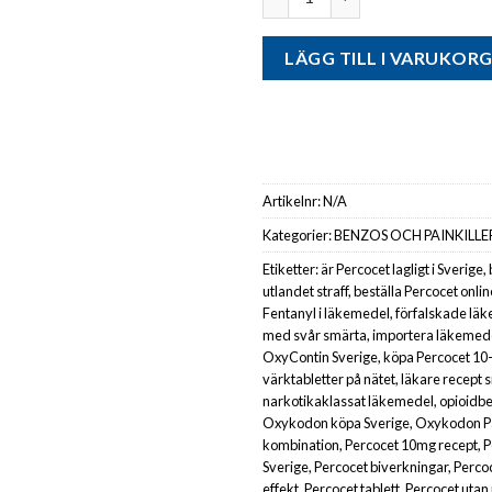
LÄGG TILL I VARUKOR
Artikelnr:
N/A
Kategorier:
BENZOS OCH PAINKILLE
Etiketter:
är Percocet lagligt i Sverige
,
utlandet straff
,
beställa Percocet onlin
Fentanyl i läkemedel
,
förfalskade läk
med svår smärta
,
importera läkemedel
OxyContin Sverige
,
köpa Percocet 10-
värktabletter på nätet
,
läkare recept 
narkotikaklassat läkemedel
,
opioidbe
Oxykodon köpa Sverige
,
Oxykodon P
kombination
,
Percocet 10mg recept
,
P
Sverige
,
Percocet biverkningar
,
Perco
effekt
,
Percocet tablett
,
Percocet utan