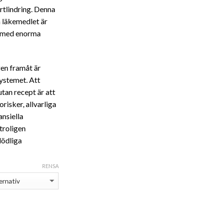
r21,000
rtlindring. Denna
m läkemedlet är
at med enorma
gen framåt är
ystemet. Att
tan recept är att
orisker, allvarliga
ansiella
 troligen
dödliga
RENSA