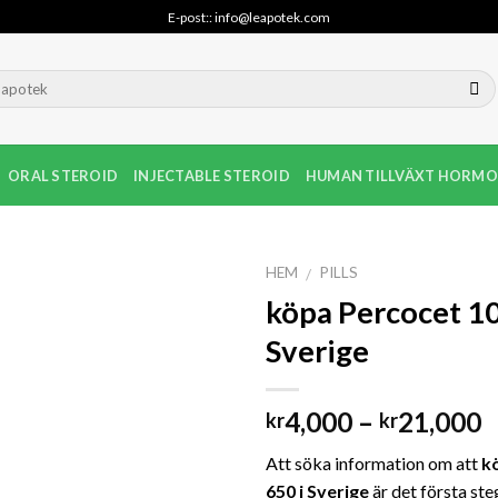
E-post:: info@leapotek.com
ORAL STEROID
INJECTABLE STEROID
HUMAN TILLVÄXT HORMO
HEM
PILLS
/
köpa Percocet 10
Sverige
P
4,000
–
21,000
kr
kr
k
Att söka information om att
k
ti
650 i Sverige
är det första ste