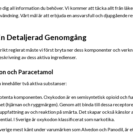
 dig all information du behöver. Vi kommer att täcka allt från lä
vändning. Vårt mål är att erbjuda en ansvarsfull och djupgående r
 En Detaljerad Genomgång
 strikt reglerat måste vi först bryta ner dess komponenter och v
beskrivning
av dess aktiva ingredienser.
on och Paracetamol
innehåller två aktiva substanser:
otenta komponenten. Oxykodon är en semisyntetisk opioid och fung
et (hjärnan och ryggmärgen). Genom att binda till dessa receptorer
uppfattning av och reaktion på smärta. Det skapar också känslor av
ntial. I Sverige är oxykodon klassificerat som narkotika.
verige mest känt under varumärken som Alvedon och Panodil, är ett