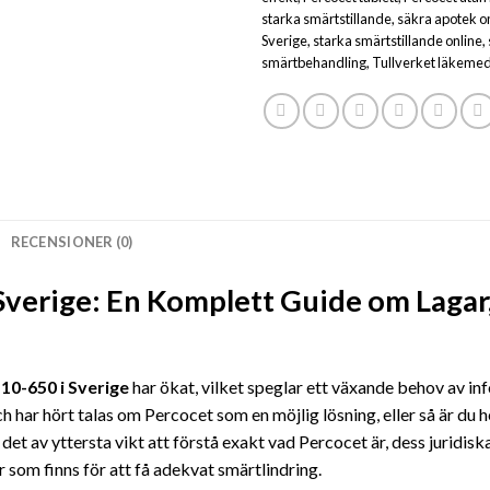
starka smärtstillande
,
säkra apotek o
Sverige
,
starka smärtstillande online
,
smärtbehandling
,
Tullverket läkemed
RECENSIONER (0)
Sverige: En Komplett Guide om Lagar,
10-650 i Sverige
har ökat, vilket speglar ett växande behov av in
 har hört talas om Percocet som en möjlig lösning, eller så är du h
 det av yttersta vikt att förstå exakt vad Percocet är, dess juridisk
ar
som finns för att få adekvat smärtlindring.