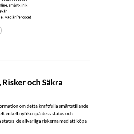
nline
,
smärtklinik
svår
el
,
vad är Percocet
 Risker och Säkra
formation om detta kraftfulla smärtstillande
elt enkelt nyfiken på dess status och
a status, de allvarliga riskerna med att köpa