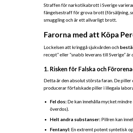
Straffen för narkotikabrott i Sverige varier
fängelsestraff för grova brott (försäljning, 
smuggling och är ett allvarligt brott.
Farorna med att Köpa Per
Lockelsen att kringgå sjukvården och
bestä
recept” eller ”snabb leverans till Sverige” är
1. Risken för Falska och Förore
Detta är den absolut största faran. De piller
producerar förfalskade piller i illegala labor
Fel dos:
De kan innehålla mycket mindre ox
överdos).
Helt andra substanser:
Pillren kan inneh
Fentanyl:
En extremt potent syntetisk o