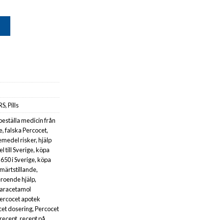
G
RS
,
Pills
beställa medicin från
e
,
falska Percocet
,
emedel risker
,
hjälp
 till Sverige
,
köpa
650 i Sverige
,
köpa
smärtstillande
,
roende hjälp
,
aracetamol
ercocet apotek
cet dosering
,
Percocet
 recept
,
recept på