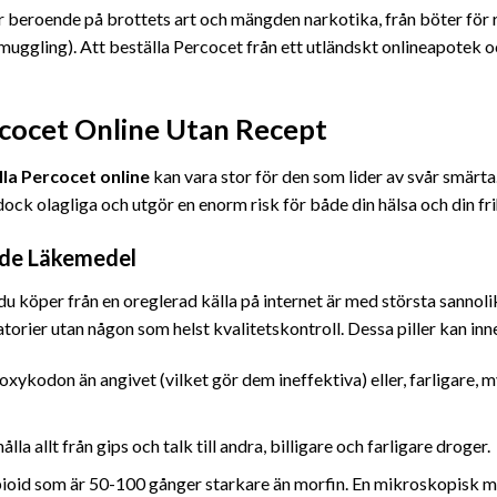
ar beroende på brottets art och mängden narkotika, från böter för r
smuggling). Att beställa Percocet från ett utländskt onlineapotek o
cocet Online Utan Recept
lla Percocet online
kan vara stor för den som lider av svår smär
 dock olagliga och utgör en enorm risk för både din hälsa och din fri
nade Läkemedel
 du köper från en oreglerad källa på internet är med största sannol
atorier utan någon som helst kvalitetskontroll. Dessa piller kan inn
ykodon än angivet (vilket gör dem ineffektiva) eller, farligare, my
ålla allt från gips och talk till andra, billigare och farligare droger.
pioid som är 50-100 gånger starkare än morfin. En mikroskopisk m