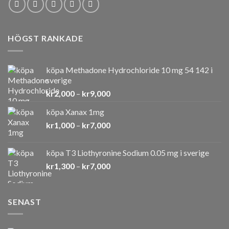
HÖGST RANKADE
köpa Methadone Hydrochloride 10 mg 54 142 i
sverige
Prisintervall:
kr
2,000
–
kr
9,000
kr2,000
köpa Xanax 1mg
till
Prisintervall:
kr
1,000
–
kr
7,000
kr9,000
kr1,000
till
köpa T3 Liothyronine Sodium 0.05 mg i sverige
kr7,000
Prisintervall:
kr
1,300
–
kr
7,000
kr1,300
till
kr7,000
SENAST