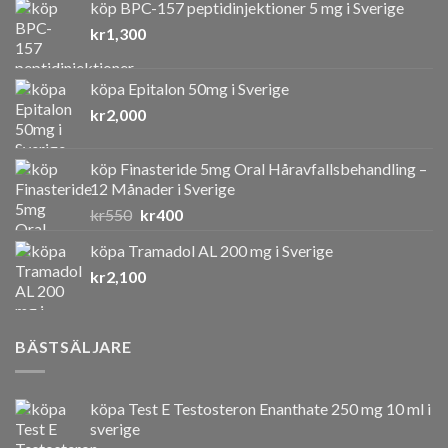
köp BPC-157 peptidinjektioner 5 mg i Sverige
kr
1,300
köpa Epitalon 50mg i Sverige
kr
2,000
köp Finasteride 5mg Oral Håravfallsbehandling –
12 Månader i Sverige
Det
Det
kr
550
kr
400
ursprungliga
nuvarande
köpa Tramadol AL 200 mg i Sverige
priset
priset
kr
2,100
var:
är:
kr550.
kr400.
BÄSTSÄLJARE
köpa Test E Testosteron Enanthate 250 mg 10 ml i
sverige