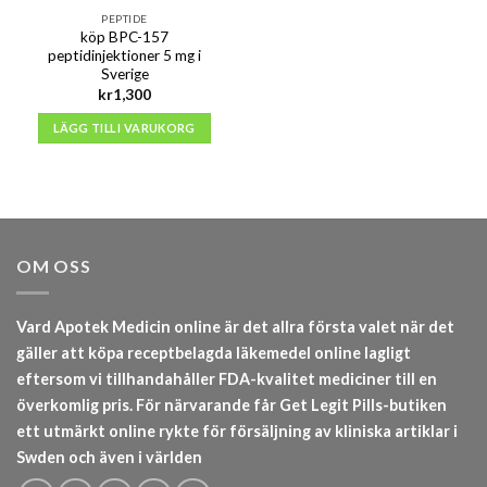
PEPTIDE
köp BPC-157
peptidinjektioner 5 mg i
Sverige
kr
1,300
LÄGG TILL I VARUKORG
OM OSS
Vard Apotek Medicin online är det allra första valet när det
gäller att köpa receptbelagda läkemedel online lagligt
eftersom vi tillhandahåller FDA-kvalitet mediciner till en
överkomlig pris. För närvarande får Get Legit Pills-butiken
ett utmärkt online rykte för försäljning av kliniska artiklar i
Swden och även i världen