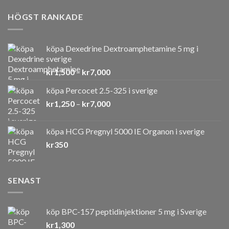
HÖGST RANKADE
köpa Dexedrine Dextroamphetamine 5 mg i
sverige
Prisintervall:
kr
1,500
–
kr
7,000
kr1,500
köpa Percocet 2.5-325 i sverige
till
Prisintervall:
kr
1,250
–
kr
7,000
kr7,000
kr1,250
till
köpa HCG Pregnyl 5000 IE Organon i sverige
kr7,000
kr
350
SENAST
köp BPC-157 peptidinjektioner 5 mg i Sverige
kr
1,300