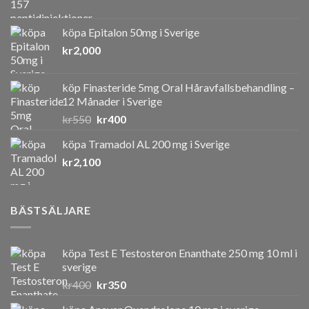
köpa Epitalon 50mg i Sverige
kr
2,000
köp Finasteride 5mg Oral Håravfallsbehandling –
12 Månader i Sverige
Det
Det
kr
550
kr
400
ursprungliga
nuvarande
köpa Tramadol AL 200 mg i Sverige
priset
priset
kr
2,100
var:
är:
kr550.
kr400.
BÄSTSÄLJARE
köpa Test E Testosteron Enanthate 250 mg 10 ml i
sverige
Det
Det
kr
400
kr
350
ursprungliga
nuvarande