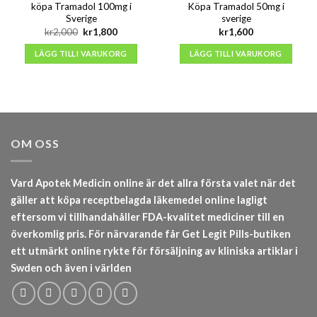
köpa Tramadol 100mg i
Köpa Tramadol 50mg i
Sverige
sverige
Det
Det
kr
2,000
kr
1,800
kr
1,600
ursprungliga
nuvarande
priset
priset
LÄGG TILL I VARUKORG
LÄGG TILL I VARUKORG
var:
är:
kr2,000.
kr1,800.
OM OSS
Vard Apotek Medicin online är det allra första valet när det
gäller att köpa receptbelagda läkemedel online lagligt
eftersom vi tillhandahåller FDA-kvalitet mediciner till en
överkomlig pris. För närvarande får Get Legit Pills-butiken
ett utmärkt online rykte för försäljning av kliniska artiklar i
Swden och även i världen