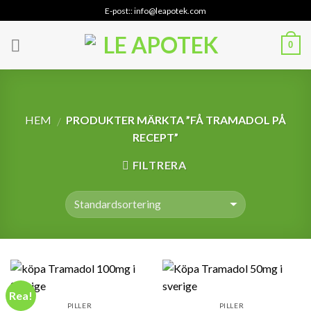
Skip
E-post:: info@leapotek.com
to
content
0
HEM
PRODUKTER MÄRKTA ”FÅ TRAMADOL PÅ
/
RECEPT”
FILTRERA
Rea!
PILLER
PILLER