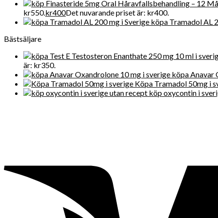
kr550.
kr
400
Det nuvarande priset är: kr400.
köpa Tramadol AL 2
Bästsäljare
är: kr350.
köpa Anavar 
Köpa Tramadol 50mg i s
köp oxycontin i sver