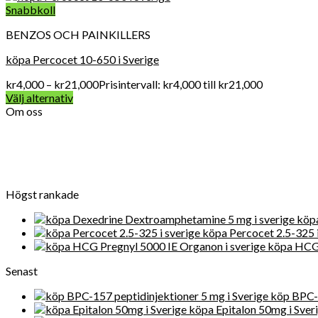
Snabbkoll
BENZOS OCH PAINKILLERS
köpa Percocet 10-650 i Sverige
kr
4,000
–
kr
21,000
Prisintervall: kr4,000 till kr21,000
Välj alternativ
Om oss
Vard Apotek Medicin online är det allra första valet när det gälle
närvarande får Get Legit Pills-butiken ett utmärkt online rykte fö
Högst rankade
köpa
köpa Percocet 2.5-325 i
köpa HCG 
Senast
köp BPC-1
köpa Epitalon 50mg i Sver