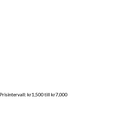
andahåller FDA-kvalitet mediciner till en överkomlig pris. För
Prisintervall: kr1,500 till kr7,000