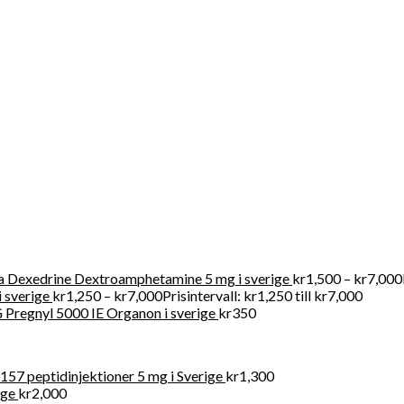
r att köpa receptbelagda läkemedel online lagligt eftersom vi tillh
r försäljning av kliniska artiklar i Swden och även i världen
 Dexedrine Dextroamphetamine 5 mg i sverige
kr
1,500
–
kr
7,000
 sverige
kr
1,250
–
kr
7,000
Prisintervall: kr1,250 till kr7,000
Pregnyl 5000 IE Organon i sverige
kr
350
57 peptidinjektioner 5 mg i Sverige
kr
1,300
ige
kr
2,000