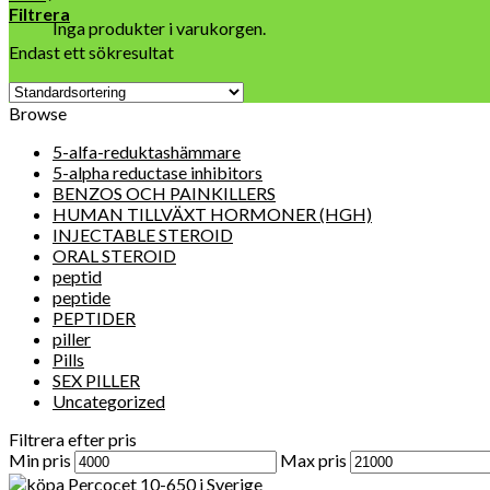
Filtrera
Inga produkter i varukorgen.
Endast ett sökresultat
Browse
5-alfa-reduktashämmare
5-alpha reductase inhibitors
BENZOS OCH PAINKILLERS
HUMAN TILLVÄXT HORMONER (HGH)
INJECTABLE STEROID
ORAL STEROID
peptid
peptide
PEPTIDER
piller
Pills
SEX PILLER
Uncategorized
Filtrera efter pris
Min pris
Max pris