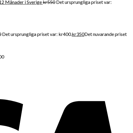
12 Månader i Sverige
kr
550
Det ursprungliga priset var:
0
Det ursprungliga priset var: kr400.
kr
350
Det nuvarande priset
500