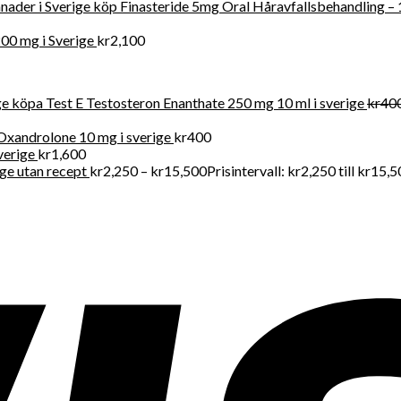
köp Finasteride 5mg Oral Håravfallsbehandling – 
00 mg i Sverige
kr
2,100
köpa Test E Testosteron Enanthate 250 mg 10 ml i sverige
kr
40
Oxandrolone 10 mg i sverige
kr
400
verige
kr
1,600
ige utan recept
kr
2,250
–
kr
15,500
Prisintervall: kr2,250 till kr15,