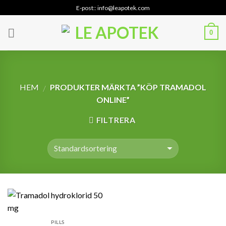
Skip
E-post:: info@leapotek.com
to
content
0
HEM
PRODUKTER MÄRKTA ”KÖP TRAMADOL
/
ONLINE”
FILTRERA
PILLS