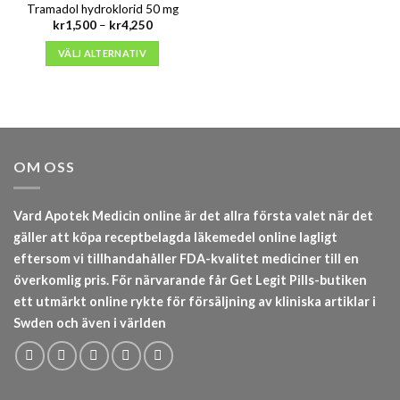
Tramadol hydroklorid 50 mg
Prisintervall:
kr
1,500
–
kr
4,250
kr1,500
till
VÄLJ ALTERNATIV
kr4,250
OM OSS
Vard Apotek Medicin online är det allra första valet när det
gäller att köpa receptbelagda läkemedel online lagligt
eftersom vi tillhandahåller FDA-kvalitet mediciner till en
överkomlig pris. För närvarande får Get Legit Pills-butiken
ett utmärkt online rykte för försäljning av kliniska artiklar i
Swden och även i världen