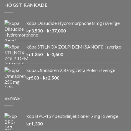
HÖGST RANKADE
köpa Dilaudide Hydromorphone 8 mg i sverige
Prisintervall:
kr
3,500
–
kr
37,000
kr3,500
till
köpa STILNOX ZOLPIDEM (SANOFI) i sverige
kr37,000
Prisintervall:
kr
1,350
–
kr
3,600
kr1,350
till
köpa Omnadren 250 mg Jelfa Polen i sverige
kr3,600
Prisintervall:
kr
500
–
kr
2,500
kr500
till
kr2,500
SENAST
köp BPC-157 peptidinjektioner 5 mg i Sverige
kr
1,300