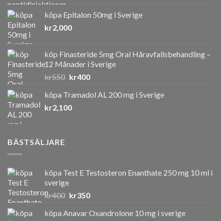
köpa Epitalon 50mg i Sverige
kr
2,000
köp Finasteride 5mg Oral Håravfallsbehandling –
12 Månader i Sverige
Det
Det
kr
550
kr
400
ursprungliga
nuvarande
köpa Tramadol AL 200 mg i Sverige
priset
priset
kr
2,100
var:
är:
kr550.
kr400.
BÄSTSÄLJARE
köpa Test E Testosteron Enanthate 250 mg 10 ml i
sverige
Det
Det
kr
400
kr
350
ursprungliga
nuvarande
köpa Anavar Oxandrolone 10 mg i sverige
priset
priset