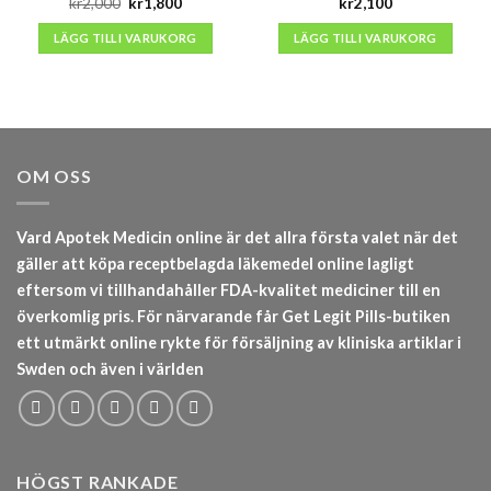
Det
Det
kr
2,000
kr
1,800
kr
2,100
ursprungliga
nuvarande
priset
priset
LÄGG TILL I VARUKORG
LÄGG TILL I VARUKORG
var:
är:
kr2,000.
kr1,800.
OM OSS
Vard Apotek Medicin online är det allra första valet när det
gäller att köpa receptbelagda läkemedel online lagligt
eftersom vi tillhandahåller FDA-kvalitet mediciner till en
överkomlig pris. För närvarande får Get Legit Pills-butiken
ett utmärkt online rykte för försäljning av kliniska artiklar i
Swden och även i världen
HÖGST RANKADE