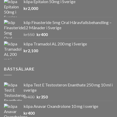
köpa Epitalon 50mg i Sverige
kr
2,000
köp Finasteride 5mg Oral Håravfallsbehandling –
12 Månader i Sverige
Det
Det
kr
550
kr
400
ursprungliga
nuvarande
köpa Tramadol AL 200 mg i Sverige
priset
priset
kr
2,100
var:
är:
kr550.
kr400.
BÄSTSÄLJARE
köpa Test E Testosteron Enanthate 250 mg 10 ml i
sverige
Det
Det
kr
400
kr
350
ursprungliga
nuvarande
köpa Anavar Oxandrolone 10 mg i sverige
priset
priset
kr
400
var:
är: