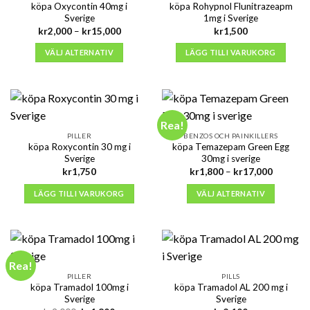
köpa Oxycontin 40mg i
köpa Rohypnol Flunitrazeapm
Sverige
1mg i Sverige
Prisintervall:
kr
2,000
–
kr
15,000
kr
1,500
kr2,000
till
VÄLJ ALTERNATIV
LÄGG TILL I VARUKORG
kr15,000
Rea!
PILLER
BENZOS OCH PAINKILLERS
köpa Roxycontin 30 mg i
köpa Temazepam Green Egg
Sverige
30mg i sverige
Prisinterv
kr
1,750
kr
1,800
–
kr
17,000
kr1,800
till
LÄGG TILL I VARUKORG
VÄLJ ALTERNATIV
kr17,000
Rea!
PILLER
PILLS
köpa Tramadol 100mg i
köpa Tramadol AL 200 mg i
Sverige
Sverige