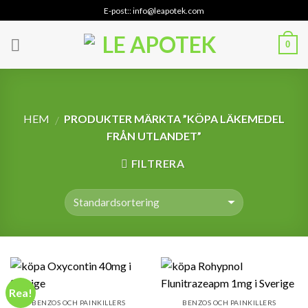
Skip
E-post:: info@leapotek.com
to
content
0
HEM
PRODUKTER MÄRKTA ”KÖPA LÄKEMEDEL
/
FRÅN UTLANDET”
FILTRERA
Rea!
BENZOS OCH PAINKILLERS
BENZOS OCH PAINKILLERS