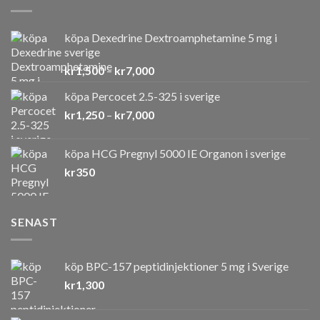
köpa Dexedrine Dextroamphetamine 5 mg i
sverige
Prisintervall:
kr
1,500
–
kr
7,000
kr1,500
köpa Percocet 2.5-325 i sverige
till
Prisintervall:
kr
1,250
–
kr
7,000
kr7,000
kr1,250
till
köpa HCG Pregnyl 5000 IE Organon i sverige
kr7,000
kr
350
SENAST
köp BPC-157 peptidinjektioner 5 mg i Sverige
kr
1,300