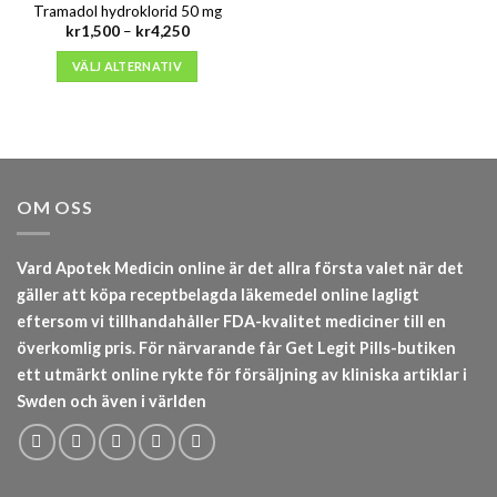
Tramadol hydroklorid 50 mg
Prisintervall:
kr
1,500
–
kr
4,250
kr1,500
till
VÄLJ ALTERNATIV
kr4,250
OM OSS
Vard Apotek Medicin online är det allra första valet när det
gäller att köpa receptbelagda läkemedel online lagligt
eftersom vi tillhandahåller FDA-kvalitet mediciner till en
överkomlig pris. För närvarande får Get Legit Pills-butiken
ett utmärkt online rykte för försäljning av kliniska artiklar i
Swden och även i världen