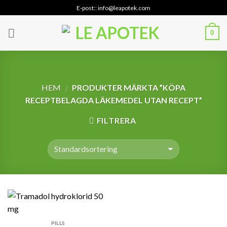
Skip
E-post:: info@leapotek.com
to
content
0
HEM
PRODUKTER MÄRKTA ”KÖPA
/
RECEPTBELAGDA LÄKEMEDEL UTAN RECEPT”
FILTRERA
PILLS