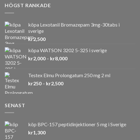
HÖGST RANKADE
köpa Lexotanil Bromazepam 3mg-30tabs i
sverige
kr
2,500
köpa WATSON 3202 5-325 i sverige
Prisintervall:
kr
2,000
–
kr
8,000
kr2,000
till
Testex Elmu Prolongatum 250 mg 2 ml
kr8,000
Prisintervall:
kr
250
–
kr
2,500
kr250
till
kr2,500
SENAST
köp BPC-157 peptidinjektioner 5 mg i Sverige
kr
1,300