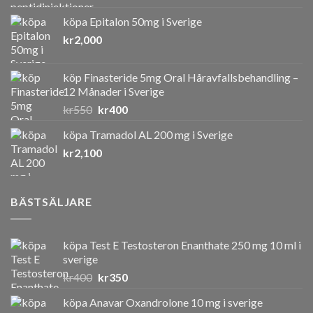
köpa Epitalon 50mg i Sverige
kr
2,000
köp Finasteride 5mg Oral Håravfallsbehandling –
12 Månader i Sverige
Det
Det
kr
550
kr
400
ursprungliga
nuvarande
köpa Tramadol AL 200 mg i Sverige
priset
priset
kr
2,100
var:
är:
kr550.
kr400.
BÄSTSÄLJARE
köpa Test E Testosteron Enanthate 250 mg 10 ml i
sverige
Det
Det
kr
400
kr
350
ursprungliga
nuvarande
köpa Anavar Oxandrolone 10 mg i sverige
priset
priset