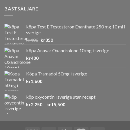
BÄSTSÄLJARE
köpa Test E Testosteron Enanthate 250 mg 10 ml i
sverige
Det
Det
kr
400
kr
350
ursprungliga
nuvarande
köpa Anavar Oxandrolone 10 mg i sverige
priset
priset
kr
400
var:
är:
kr400.
kr350.
Köpa Tramadol 50mg i sverige
kr
1,600
köp oxycontin i sverige utan recept
Prisintervall:
kr
2,250
–
kr
15,500
kr2,250
till
kr15,500