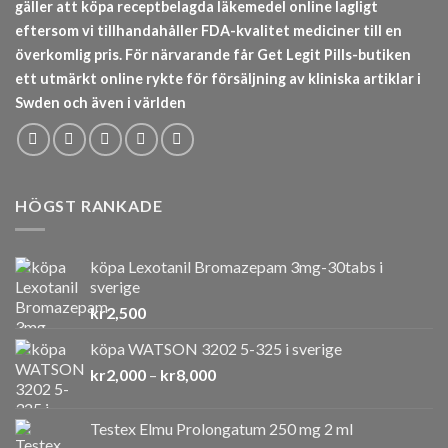
gäller att köpa receptbelagda läkemedel online lagligt
eftersom vi tillhandahåller FDA-kvalitet mediciner till en
överkomlig pris. För närvarande får Get Legit Pills-butiken
ett utmärkt online rykte för försäljning av kliniska artiklar i
Swden och även i världen
HÖGST RANKADE
köpa Lexotanil Bromazepam 3mg-30tabs i
sverige
kr
2,500
köpa WATSON 3202 5-325 i sverige
Prisintervall:
kr
2,000
–
kr
8,000
kr2,000
till
Testex Elmu Prolongatum 250 mg 2 ml
kr8,000