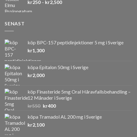
Prisintervall:
kr
250
–
kr
2,500
kr250
till
kr2,500
SENAST
köp BPC-157 peptidinjektioner 5 mg i Sverige
kr
1,300
köpa Epitalon 50mg i Sverige
kr
2,000
köp Finasteride 5mg Oral Håravfallsbehandling –
12 Månader i Sverige
Det
Det
kr
550
kr
400
ursprungliga
nuvarande
köpa Tramadol AL 200 mg i Sverige
priset
priset
kr
2,100
var:
är:
kr550.
kr400.