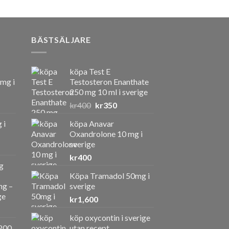
BÄSTSÄLJARE
köpa Test E
 mg i
Testosteron Enanthate
250 mg 10 ml i sverige
Det
Det
kr
400
kr
350
ursprungliga
nuvarande
 i
köpa Anavar
priset
priset
Oxandrolone 10 mg i
var:
är:
sverige
kr400.
kr350.
kr
400
g
Köpa Tramadol 50mg i
ng –
sverige
ge
kr
1,600
köp oxycontin i sverige
a
ande
200
utan recept