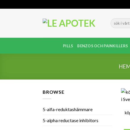
Skip
to
content
PILLS
BENZOS OCH PAINKILLERS
HE
BROWSE
5-alfa-reduktashämmare
kö
5-alpha reductase inhibitors