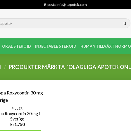
E-post:: info@leapotek.com
ORAL STEROID
INJECTABLE STEROID
HUMAN TILLVÄXT HORMO
M
PRODUKTER MÄRKTA ”OLAGLIGA APOTEK ONL
/
PILLER
pa Roxycontin 30 mg i
Sverige
kr
1,750