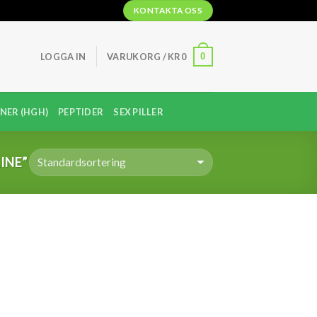
KONTAKTA OSS
0
LOGGA IN
VARUKORG /
KR
0
NER (HGH)
PEPTIDER
SEX PILLER
INE”