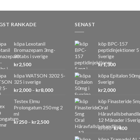
GST RANKADE
SENAST
köpa Lexotanil
köp BPC-157
Bromazepam 3mg-
peptidinjektioner 5
30tabs i sverige
Sverige
kr
2,500
kr
1,300
köpa WATSON 3202 5-
köpa Epitalon 50mg
325 i sverige
Sverige
Prisintervall:
kr
2,000
–
kr
8,000
kr
2,000
kr2,000
Testex Elmu
köp Finasteride 5m
till
Prolongatum 250 mg 2
Oral
kr8,000
ml
Håravfallsbehandli
12 Månader i Sveri
Prisintervall:
kr
250
–
kr
2,500
Det
Det
kr250
kr
550
kr
400
ursprunglig
nuvar
till
köpa Tramadol AL 