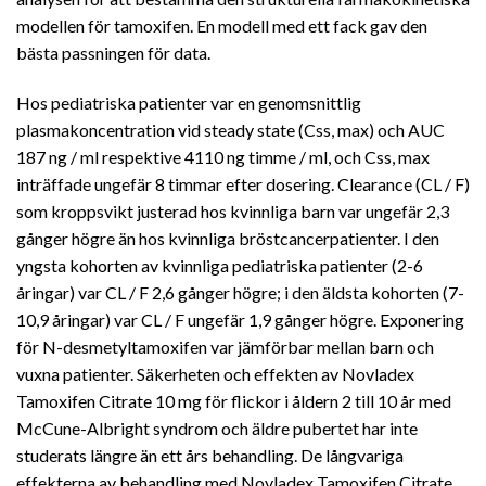
modellen för tamoxifen. En modell med ett fack gav den
bästa passningen för data.
Hos pediatriska patienter var en genomsnittlig
plasmakoncentration vid steady state (Css, max) och AUC
187 ng / ml respektive 4110 ng timme / ml, och Css, max
inträffade ungefär 8 timmar efter dosering. Clearance (CL / F)
som kroppsvikt justerad hos kvinnliga barn var ungefär 2,3
gånger högre än hos kvinnliga bröstcancerpatienter. I den
yngsta kohorten av kvinnliga pediatriska patienter (2-6
åringar) var CL / F 2,6 gånger högre; i den äldsta kohorten (7-
10,9 åringar) var CL / F ungefär 1,9 gånger högre. Exponering
för N-desmetyltamoxifen var jämförbar mellan barn och
vuxna patienter. Säkerheten och effekten av Novladex
Tamoxifen Citrate 10 mg för flickor i åldern 2 till 10 år med
McCune-Albright syndrom och äldre pubertet har inte
studerats längre än ett års behandling. De långvariga
effekterna av behandling med Novladex Tamoxifen Citrate