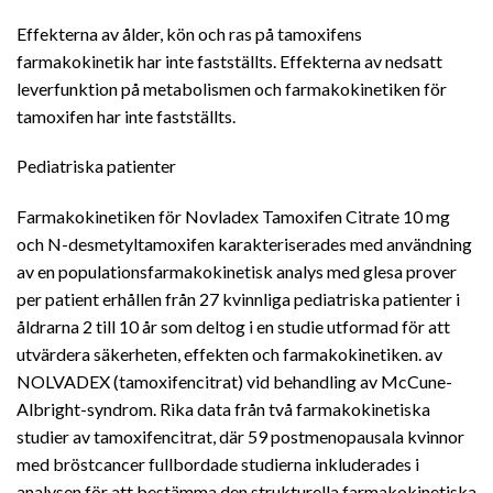
Effekterna av ålder, kön och ras på tamoxifens
farmakokinetik har inte fastställts. Effekterna av nedsatt
leverfunktion på metabolismen och farmakokinetiken för
tamoxifen har inte fastställts.
Pediatriska patienter
Farmakokinetiken för Novladex Tamoxifen Citrate 10 mg
och N-desmetyltamoxifen karakteriserades med användning
av en populationsfarmakokinetisk analys med glesa prover
per patient erhållen från 27 kvinnliga pediatriska patienter i
åldrarna 2 till 10 år som deltog i en studie utformad för att
utvärdera säkerheten, effekten och farmakokinetiken. av
NOLVADEX (tamoxifencitrat) vid behandling av McCune-
Albright-syndrom. Rika data från två farmakokinetiska
studier av tamoxifencitrat, där 59 postmenopausala kvinnor
med bröstcancer fullbordade studierna inkluderades i
analysen för att bestämma den strukturella farmakokinetiska