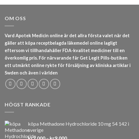
OM OSS
Vard Apotek Medicin online är det allra första valet när det
gäller att köpa receptbelagda läkemedel online lagligt
eftersom vi tillhandahåller FDA-kvalitet mediciner till en
överkomlig pris. För närvarande får Get Legit Pills-butiken
ett utmärkt online rykte för försäljning av kliniska artiklar i
Swden och även i världen
HÖGST RANKADE
köpa Methadone Hydrochloride 10 mg 54 142 i
sverige
Prisintervall:
kr
2,000
–
kr
9,000