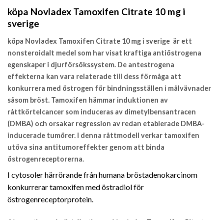
köpa Novladex Tamoxifen Citrate 10 mg i
sverige
köpa Novladex Tamoxifen Citrate 10 mg i sverige är ett
nonsteroidalt medel som har visat kraftiga antiöstrogena
egenskaper i djurförsökssystem. De antestrogena
effekterna kan vara relaterade till dess förmåga att
konkurrera med östrogen för bindningsställen i målvävnader
såsom bröst. Tamoxifen hämmar induktionen av
råttkörtelcancer som induceras av dimetylbensantracen
(DMBA) och orsakar regression av redan etablerade DMBA-
inducerade tumörer. I denna råttmodell verkar tamoxifen
utöva sina antitumoreffekter genom att binda
östrogenreceptorerna.
I cytosoler härrörande från humana bröstadenokarcinom
konkurrerar tamoxifen med östradiol för
östrogenreceptorprotein.