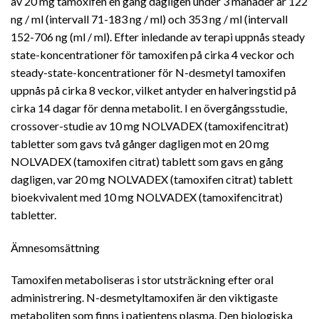
av 20 mg tamoxifen en gång dagligen under 3 månader är 122
ng / ml (intervall 71-183 ng / ml) och 353 ng / ml (intervall
152-706 ng (ml / ml). Efter inledande av terapi uppnås steady
state-koncentrationer för tamoxifen på cirka 4 veckor och
steady-state-koncentrationer för N-desmetyl tamoxifen
uppnås på cirka 8 veckor, vilket antyder en halveringstid på
cirka 14 dagar för denna metabolit. I en övergångsstudie,
crossover-studie av 10 mg NOLVADEX (tamoxifencitrat)
tabletter som gavs två gånger dagligen mot en 20 mg
NOLVADEX (tamoxifen citrat) tablett som gavs en gång
dagligen, var 20 mg NOLVADEX (tamoxifen citrat) tablett
bioekvivalent med 10 mg NOLVADEX (tamoxifencitrat)
tabletter.
Ämnesomsättning
Tamoxifen metaboliseras i stor utsträckning efter oral
administrering. N-desmetyltamoxifen är den viktigaste
metaboliten som finns i patientens plasma. Den biologiska