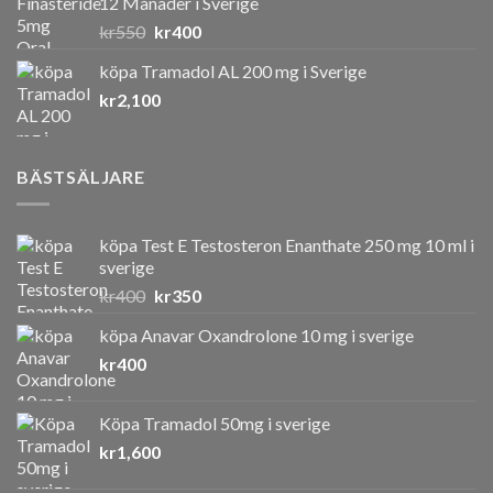
12 Månader i Sverige
Det
Det
kr
550
kr
400
ursprungliga
nuvarande
köpa Tramadol AL 200 mg i Sverige
priset
priset
kr
2,100
var:
är:
kr550.
kr400.
BÄSTSÄLJARE
köpa Test E Testosteron Enanthate 250 mg 10 ml i
sverige
Det
Det
kr
400
kr
350
ursprungliga
nuvarande
köpa Anavar Oxandrolone 10 mg i sverige
priset
priset
kr
400
var:
är:
kr400.
kr350.
Köpa Tramadol 50mg i sverige
kr
1,600