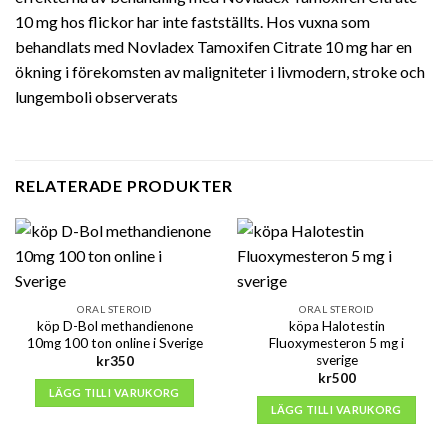
10 mg hos flickor har inte fastställts. Hos vuxna som
behandlats med Novladex Tamoxifen Citrate 10 mg har en
ökning i förekomsten av maligniteter i livmodern
, stroke och
lungemboli observerats
RELATERADE PRODUKTER
ORAL STEROID
ORAL STEROID
köp D-Bol methandienone
köpa Halotestin
10mg 100 ton online i Sverige
Fluoxymesteron 5 mg i
sverige
kr
350
kr
500
LÄGG TILL I VARUKORG
LÄGG TILL I VARUKORG