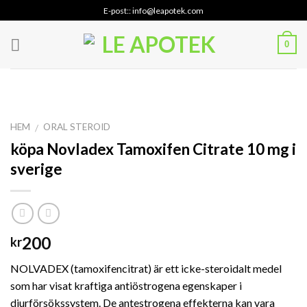
Skip
E-post:: info@leapotek.com
to
content
0
HEM
ORAL STEROID
/
köpa Novladex Tamoxifen Citrate 10 mg i
sverige
200
kr
NOLVADEX (tamoxifencitrat) är ett icke-steroidalt medel
som har visat kraftiga antiöstrogena egenskaper i
djurförsökssystem. De antestrogena effekterna kan vara