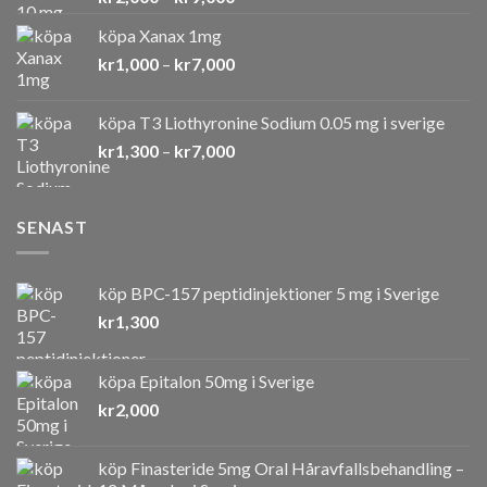
kr2,000
köpa Xanax 1mg
till
Prisintervall:
kr
1,000
–
kr
7,000
kr9,000
kr1,000
till
köpa T3 Liothyronine Sodium 0.05 mg i sverige
kr7,000
Prisintervall:
kr
1,300
–
kr
7,000
kr1,300
till
kr7,000
SENAST
köp BPC-157 peptidinjektioner 5 mg i Sverige
kr
1,300
köpa Epitalon 50mg i Sverige
kr
2,000
köp Finasteride 5mg Oral Håravfallsbehandling –