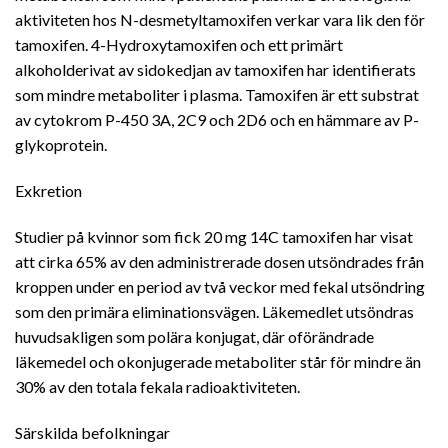
aktiviteten hos N-desmetyltamoxifen verkar vara lik den för
tamoxifen. 4-Hydroxytamoxifen och ett primärt
alkoholderivat av sidokedjan av tamoxifen har identifierats
som mindre metaboliter i plasma. Tamoxifen är ett substrat
av cytokrom P-450 3A, 2C9 och 2D6 och en hämmare av P-
glykoprotein.
Exkretion
Studier på kvinnor som fick 20 mg 14C tamoxifen har visat
att cirka 65% av den administrerade dosen utsöndrades från
kroppen under en period av två veckor med fekal utsöndring
som den primära eliminationsvägen. Läkemedlet utsöndras
huvudsakligen som polära konjugat, där oförändrade
läkemedel och okonjugerade metaboliter står för mindre än
30% av den totala fekala radioaktiviteten.
Särskilda befolkningar