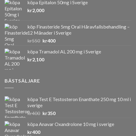
köpa Epitalon 50mg i Sverige
kr
2,000
köp Finasteride 5mg Oral Håravfallsbehandling –
12 Månader i Sverige
Det
Det
kr
550
kr
400
ursprungliga
nuvarande
köpa Tramadol AL 200 mg i Sverige
priset
priset
kr
2,100
var:
är:
kr550.
kr400.
BÄSTSÄLJARE
köpa Test E Testosteron Enanthate 250 mg 10 ml i
sverige
Det
Det
kr
400
kr
350
ursprungliga
nuvarande
köpa Anavar Oxandrolone 10 mg i sverige
priset
priset
kr
400
var:
är: