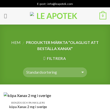
Skip
E-post:: info@leapotek.com
to
content
0
HEM
PRODUKTER MÄRKTA ”OLAGLIGT ATT
/
BESTÄLLA XANAX”
FILTRERA
BENZOS OCH PAINKILLERS
köpa Xanax 2 mg i sverige