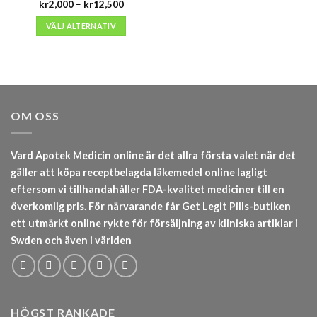
Prisintervall:
kr
2,000
–
kr
12,500
kr2,000
till
VÄLJ ALTERNATIV
kr12,500
OM OSS
Vard Apotek Medicin online är det allra första valet när det
gäller att köpa receptbelagda läkemedel online lagligt
eftersom vi tillhandahåller FDA-kvalitet mediciner till en
överkomlig pris. För närvarande får Get Legit Pills-butiken
ett utmärkt online rykte för försäljning av kliniska artiklar i
Swden och även i världen
HÖGST RANKADE