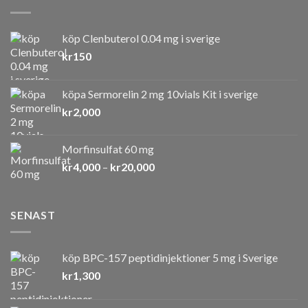
köp Clenbuterol 0.04 mg i sverige
kr
150
köpa Sermorelin 2 mg 10vials Kit i sverige
kr
2,000
Morfinsulfat 60 mg
Prisintervall:
kr
4,000
–
kr
20,000
kr4,000
till
kr20,000
SENAST
köp BPC-157 peptidinjektioner 5 mg i Sverige
kr
1,300