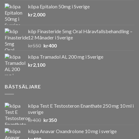
köpa Epitalon 50mg i Sverige
kr
2,000
köp Finasteride 5mg Oral Håravfallsbehandling –
12 Månader i Sverige
Det
Det
kr
550
kr
400
ursprungliga
nuvarande
köpa Tramadol AL 200 mg i Sverige
priset
priset
kr
2,100
var:
är:
kr550.
kr400.
BÄSTSÄLJARE
köpa Test E Testosteron Enanthate 250 mg 10 ml i
sverige
Det
Det
kr
400
kr
350
ursprungliga
nuvarande
köpa Anavar Oxandrolone 10 mg i sverige
priset
priset