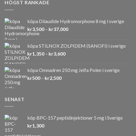
HÖGST RANKADE
köpa Dilaudide Hydromorphone 8 mg i sverige
Prisintervall:
kr
3,500
–
kr
37,000
kr3,500
till
köpa STILNOX ZOLPIDEM (SANOFI) i sverige
kr37,000
Prisintervall:
kr
1,350
–
kr
3,600
kr1,350
till
köpa Omnadren 250 mg Jelfa Polen i sverige
kr3,600
Prisintervall:
kr
500
–
kr
2,500
kr500
till
kr2,500
SENAST
köp BPC-157 peptidinjektioner 5 mg i Sverige
kr
1,300