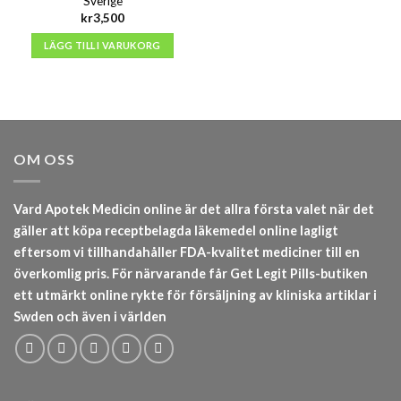
Sverige
kr
3,500
LÄGG TILL I VARUKORG
OM OSS
Vard Apotek Medicin online är det allra första valet när det
gäller att köpa receptbelagda läkemedel online lagligt
eftersom vi tillhandahåller FDA-kvalitet mediciner till en
överkomlig pris. För närvarande får Get Legit Pills-butiken
ett utmärkt online rykte för försäljning av kliniska artiklar i
Swden och även i världen