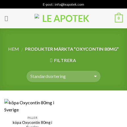
Skip
E-post:: info@leapotek.com
to
content
0
HEM
PRODUKTER MÄRKTA ”OXYCONTIN 80MG”
/
FILTRERA
PILLER
köpa Oxycontin 80mg i