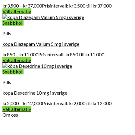
kr
3,500
–
kr
37,000
Prisintervall: kr3,500 till kr37,000
Välj alternativ
Snabbkoll
Pills
köpa Diazepam Valium 5 mg i sverige
kr
850
–
kr
11,000
Prisintervall: kr850 till kr11,000
Välj alternativ
Snabbkoll
Pills
köpa Dexedrine 10 mg i sverige
kr
2,000
–
kr
12,000
Prisintervall: kr2,000 till kr12,000
Välj alternativ
Om oss
Vard Apotek Medicin online är det allra första valet när det