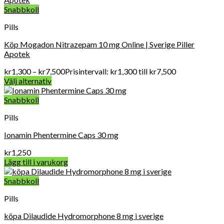
Snabbkoll
Pills
Köp Mogadon Nitrazepam 10 mg Online | Sverige Piller
Apotek
kr
1,300
–
kr
7,500
Prisintervall: kr1,300 till kr7,500
Välj alternativ
Snabbkoll
Pills
Ionamin Phentermine Caps 30 mg
kr
1,250
Lägg till i varukorg
Snabbkoll
Pills
köpa Dilaudide Hydromorphone 8 mg i sverige