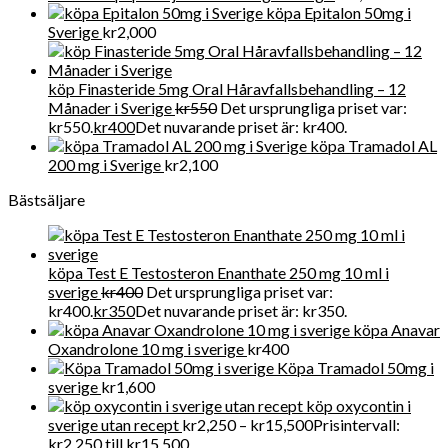
köpa Epitalon 50mg i
Sverige
kr
2,000
köp Finasteride 5mg Oral Håravfallsbehandling – 12
Månader i Sverige
kr
550
Det ursprungliga priset var:
kr550.
kr
400
Det nuvarande priset är: kr400.
köpa Tramadol AL
200 mg i Sverige
kr
2,100
Bästsäljare
köpa Test E Testosteron Enanthate 250 mg 10 ml i
sverige
kr
400
Det ursprungliga priset var:
kr400.
kr
350
Det nuvarande priset är: kr350.
köpa Anavar
Oxandrolone 10 mg i sverige
kr
400
Köpa Tramadol 50mg i
sverige
kr
1,600
köp oxycontin i
sverige utan recept
kr
2,250
–
kr
15,500
Prisintervall:
kr2,250 till kr15,500