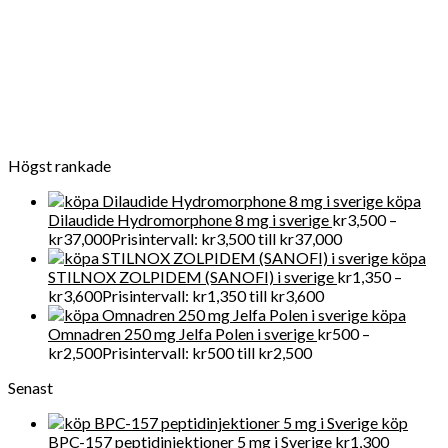
gäller att köpa receptbelagda läkemedel online lagligt eftersom
vi tillhandahåller FDA-kvalitet mediciner till en överkomlig pris.
För närvarande får Get Legit Pills-butiken ett utmärkt online
rykte för försäljning av kliniska artiklar i Swden och även i
världen
Högst rankade
köpa
Dilaudide Hydromorphone 8 mg i sverige
kr
3,500
–
kr
37,000
Prisintervall: kr3,500 till kr37,000
köpa
STILNOX ZOLPIDEM (SANOFI) i sverige
kr
1,350
–
kr
3,600
Prisintervall: kr1,350 till kr3,600
köpa
Omnadren 250 mg Jelfa Polen i sverige
kr
500
–
kr
2,500
Prisintervall: kr500 till kr2,500
Senast
köp
BPC-157 peptidinjektioner 5 mg i Sverige
kr
1,300