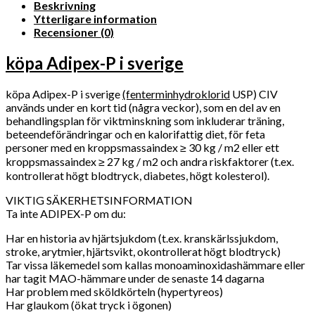
Beskrivning
Ytterligare information
Recensioner (0)
köpa Adipex-P i sverige
köpa Adipex-P i sverige
(fenterminhydroklorid
USP) CIV
används under en kort tid (några veckor), som en del av en
behandlingsplan för viktminskning som inkluderar träning,
beteendeförändringar och en kalorifattig diet, för feta
personer med en kroppsmassaindex ≥ 30 kg / m2 eller ett
kroppsmassaindex ≥ 27 kg / m2 och andra riskfaktorer (t.ex.
kontrollerat högt blodtryck, diabetes, högt kolesterol).
VIKTIG SÄKERHETSINFORMATION
Ta inte ADIPEX-P om du:
Har en historia av hjärtsjukdom (t.ex. kranskärlssjukdom,
stroke, arytmier, hjärtsvikt, okontrollerat högt blodtryck)
Tar vissa läkemedel som kallas monoaminoxidashämmare eller
har tagit MAO-hämmare under de senaste 14 dagarna
Har problem med sköldkörteln (hypertyreos)
Har glaukom (ökat tryck i ögonen)