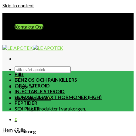
Skip to content
E-post:: info@leapotek.com
Kontakta Oss
E-post:: info@leapotek.com
Pills
BENZOS OCH PAINKILLERS
ORAL STEROID
Logga in
INJECTABLE STEROID
HUMAN TILLVÄXT HORMONER (HGH)
Varukorg /
kr
0
0
PEPTIDER
SEX PILLER
Inga produkter i varukorgen.
0
Hem
/
Pills
Varukorg