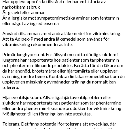
Har upplevt upprörda tillstånd eller har en historia av
narkotikamissbruk
Är gravid eller ammar
Är allergiska mot sympatomimetiska aminer som fentermin
eller något av ingredienserna
Använd tillsammans med andra läkemedel för viktminskning.
Att ta Adipex-P med andra läkemedel som används för
viktminskning rekommenderas inte.
Primär lunghypertoni. En sällsynt men ofta dödlig sjukdom i
lungorna har rapporterats hos patienter som tar phentermin
och phentermin-liknande produkter. Berätta för din läkare om
du har andnöd, bröstsmärta eller hjärtsmärta eller upplever
svimning i nedre benen. Kontakta din läkare omedelbart om du
upplever en minskning av mängden träning du normalt kan
tolerera.
Hjärtventilsjukdom. Allvarliga hjärtaventilproblem eller
sjukdom har rapporterats hos patienter som tar phentermine
eller andra phentermin-liknande produkter för viktminskning.
Möjligheten till en förening kan inte uteslutas.
Tolerans. Det finns potential för tolerans att utvecklas, där