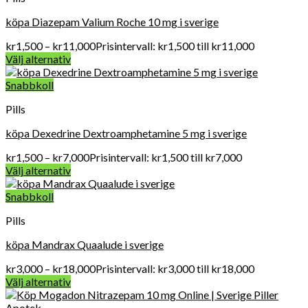
köpa Diazepam Valium Roche 10 mg i sverige
kr
1,500
–
kr
11,000
Prisintervall: kr1,500 till kr11,000
Välj alternativ
Snabbkoll
Pills
köpa Dexedrine Dextroamphetamine 5 mg i sverige
kr
1,500
–
kr
7,000
Prisintervall: kr1,500 till kr7,000
Välj alternativ
Snabbkoll
Pills
köpa Mandrax Quaalude i sverige
kr
3,000
–
kr
18,000
Prisintervall: kr3,000 till kr18,000
Välj alternativ