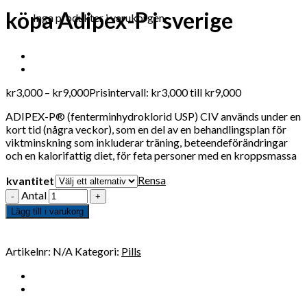
köpa Adipex-P i sverige
Inga produkter i varukorgen.
kr
3,000
–
kr
9,000
Prisintervall: kr3,000 till kr9,000
ADIPEX-P® (fenterminhydroklorid USP) CIV används under en
kort tid (några veckor), som en del av en behandlingsplan för
viktminskning som inkluderar träning, beteendeförändringar
och en kalorifattig diet, för feta personer med en kroppsmassa
Rensa
kvantitet
Antal
Lägg till i varukorg
Artikelnr:
N/A
Kategori:
Pills