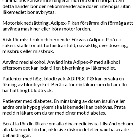
samma dos kanske inte fungerar lika bra som i början. Om
detta händer bör den rekommenderade dosen inte höjas, utan
läkemedlet bör avbrytas.
Motorisk nedsättning. Adipex-P kan försämra din förmåga att
använda maskiner eller köra motorfordon.
Risk för missbruk och beroende. Förvara Adipex-P på ett
säkert ställe för att förhindra stöld, oavsiktlig överdosering,
missbruk eller missbruk.
Använd med alkohol. Använd inte Adipex-P med alkohol
eftersom det kan leda till en biverkning av läkemedlet.
Patienter med högt blodtryck. ADIPEX-P® kan orsaka en
ökning av blodtrycket. Berätta för din läkare om du har eller
har haft högt blodtryck.
Patienter med diabetes. En minskning av dosen insulin eller
andra orala hypoglykemiska läkemedel kan behövas. Prata
med din läkare om du tar mediciner mot diabetes.
Berätta för din läkare om alla dina medicinska tillstånd och om
alla läkemedel du tar, inklusive diskmedel eller växtbaserade
behandlingar.