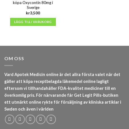
köpa Oxycontin 80mg i
Sverige
kr
3,500
LÄGG TILL I VARUKORG
OM OSS
Vard Apotek Medicin online är det allra första valet när det
gäller att köpa receptbelagda läkemedel online lagligt
eftersom vi tillhandahåller FDA-kvalitet mediciner till en
överkomlig pris. För närvarande får Get Legit Pills-butiken
ett utmärkt online rykte för försäljning av kliniska artiklar i
Swden och även i världen