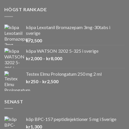
HÖGST RANKADE
köpa Lexotanil Bromazepam 3mg-30tabs i
sverige
kr
2,500
köpa WATSON 3202 5-325 i sverige
Prisintervall:
kr
2,000
–
kr
8,000
kr2,000
till
Testex Elmu Prolongatum 250 mg 2 ml
kr8,000
Prisintervall:
kr
250
–
kr
2,500
kr250
till
kr2,500
SENAST
köp BPC-157 peptidinjektioner 5 mg i Sverige
kr
1,300