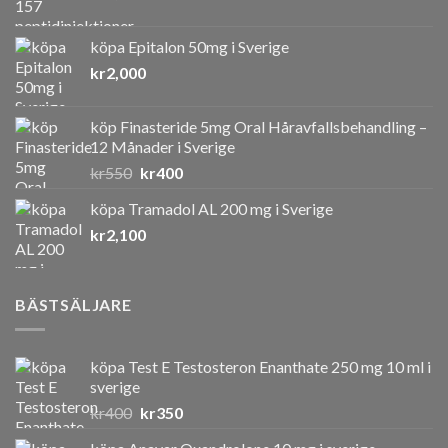
köpa Epitalon 50mg i Sverige
kr
2,000
köp Finasteride 5mg Oral Håravfallsbehandling –
12 Månader i Sverige
Det
Det
kr
550
kr
400
ursprungliga
nuvarande
köpa Tramadol AL 200 mg i Sverige
priset
priset
kr
2,100
var:
är:
kr550.
kr400.
BÄSTSÄLJARE
köpa Test E Testosteron Enanthate 250 mg 10 ml i
sverige
Det
Det
kr
400
kr
350
ursprungliga
nuvarande