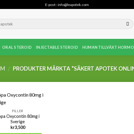
E-post:: info@leapotek.com
ORAL STEROID
INJECTABLE STEROID
HUMAN TILLVÄXT HORMO
EM
PRODUKTER MÄRKTA ”SÄKERT APOTEK ONLI
/
PILLER
öpa Oxycontin 80mg i
Sverige
kr
3,500