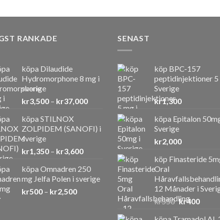
GST RANKADE
SENAST
köpa Dilaudide
köp BPC-157
Hydromorphone 8 mg i
peptidinjektioner 5
sverige
Sverige
Prisintervall:
kr
3,500
–
kr
37,000
kr
1,300
kr3,500
köpa STILNOX
köpa Epitalon 50mg
till
ZOLPIDEM (SANOFI) i
Sverige
kr37,000
sverige
kr
2,000
Prisintervall:
kr
1,350
–
kr
3,600
köp Finasteride 5m
kr1,350
köpa Omnadren 250
Oral
till
mg Jelfa Polen i sverige
Håravfallsbehandli
kr3,600
12 Månader i Sveri
Prisintervall:
kr
500
–
kr
2,500
Det
Det
kr500
kr
550
kr
400
ursprunglig
nuvar
till
köpa Tramadol AL 