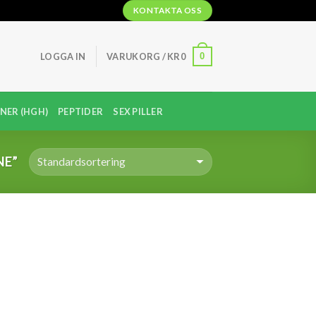
KONTAKTA OSS
0
LOGGA IN
VARUKORG /
KR
0
NER (HGH)
PEPTIDER
SEX PILLER
NE”