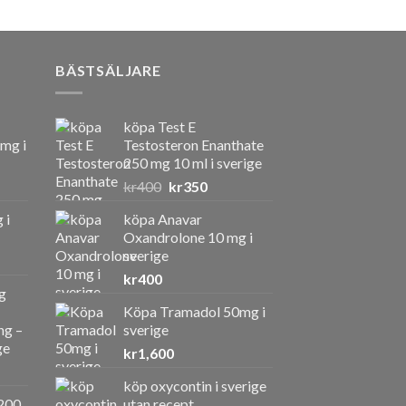
BÄSTSÄLJARE
köpa Test E
 mg i
Testosteron Enanthate
250 mg 10 ml i sverige
Det
Det
kr
400
kr
350
ursprungliga
nuvarande
 i
köpa Anavar
priset
priset
Oxandrolone 10 mg i
var:
är:
sverige
kr400.
kr350.
kr
400
g
Köpa Tramadol 50mg i
ng –
sverige
ge
kr
1,600
köp oxycontin i sverige
a
ande
200
utan recept