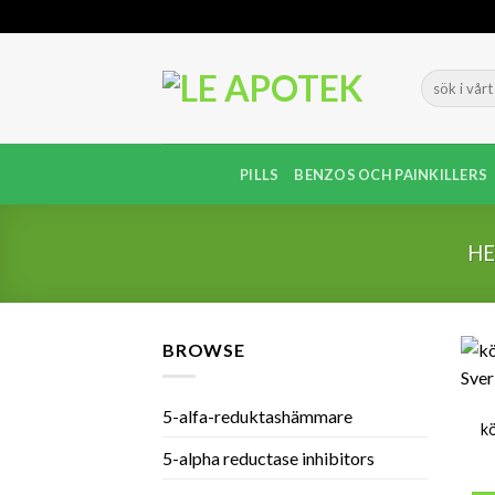
Skip
to
content
PILLS
BENZOS OCH PAINKILLERS
H
BROWSE
5-alfa-reduktashämmare
k
5-alpha reductase inhibitors