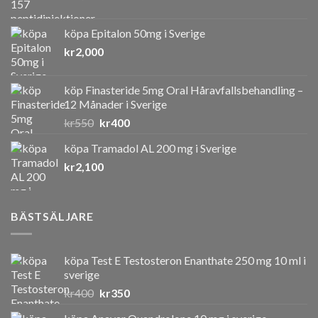
köpa Epitalon 50mg i Sverige
kr
2,000
köp Finasteride 5mg Oral Håravfallsbehandling –
12 Månader i Sverige
Det
Det
kr
550
kr
400
ursprungliga
nuvarande
köpa Tramadol AL 200 mg i Sverige
priset
priset
kr
2,100
var:
är:
kr550.
kr400.
BÄSTSÄLJARE
köpa Test E Testosteron Enanthate 250 mg 10 ml i
sverige
Det
Det
kr
400
kr
350
ursprungliga
nuvarande