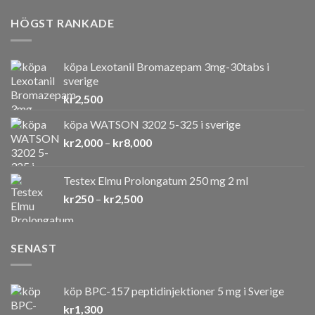
HÖGST RANKADE
köpa Lexotanil Bromazepam 3mg-30tabs i
sverige
kr
2,500
köpa WATSON 3202 5-325 i sverige
Prisintervall:
kr
2,000
–
kr
8,000
kr2,000
till
Testex Elmu Prolongatum 250 mg 2 ml
kr8,000
Prisintervall:
kr
250
–
kr
2,500
kr250
till
kr2,500
SENAST
köp BPC-157 peptidinjektioner 5 mg i Sverige
kr
1,300