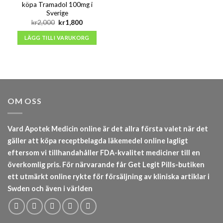
köpa Tramadol 100mg i
Sverige
Det
Det
kr
2,000
kr
1,800
ursprungliga
nuvarande
priset
priset
LÄGG TILL I VARUKORG
var:
är:
kr2,000.
kr1,800.
OM OSS
Vard Apotek Medicin online är det allra första valet när det
gäller att köpa receptbelagda läkemedel online lagligt
eftersom vi tillhandahåller FDA-kvalitet mediciner till en
överkomlig pris. För närvarande får Get Legit Pills-butiken
ett utmärkt online rykte för försäljning av kliniska artiklar i
Swden och även i världen