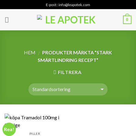
Skip
E-post:: info@leapotek.com
to
content
0
HEM
PRODUKTER MÄRKTA ”STARK
/
SMÄRTLINDRING RECEPT”
FILTRERA
Rea!
PILLER