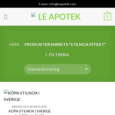
Skip
E-post:: info@leapotek.com
to
content
0
HEM
PRODUKTER MÄRKTA ”STILNOX EFFEKT”
/
FILTRERA
BENZOS OCH PAINKILLERS
KÖPA STILNOX I SVERIGE