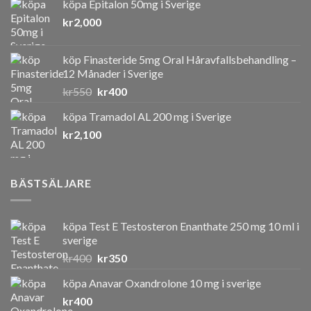
köpa Epitalon 50mg i Sverige
kr
2,000
köp Finasteride 5mg Oral Håravfallsbehandling –
12 Månader i Sverige
Det
Det
kr
550
kr
400
ursprungliga
nuvarande
köpa Tramadol AL 200 mg i Sverige
priset
priset
kr
2,100
var:
är:
kr550.
kr400.
BÄSTSÄLJARE
köpa Test E Testosteron Enanthate 250 mg 10 ml i
sverige
Det
Det
kr
400
kr
350
ursprungliga
nuvarande
köpa Anavar Oxandrolone 10 mg i sverige
priset
priset
kr
400
var:
är: