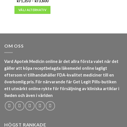
Prisintervall:
kr
1,350
–
kr
3,600
kr1,350
till
VÄLJ ALTERNATIV
kr3,600
OM OSS
Vard Apotek Medicin online är det allra första valet när det
gäller att köpa receptbelagda läkemedel online lagligt
eftersom vi tillhandahåller FDA-kvalitet mediciner till en
överkomlig pris. För närvarande får Get Legit Pills-butiken
ett utmärkt online rykte för försäljning av kliniska artiklar i
Swden och även i världen
HÖGST RANKADE