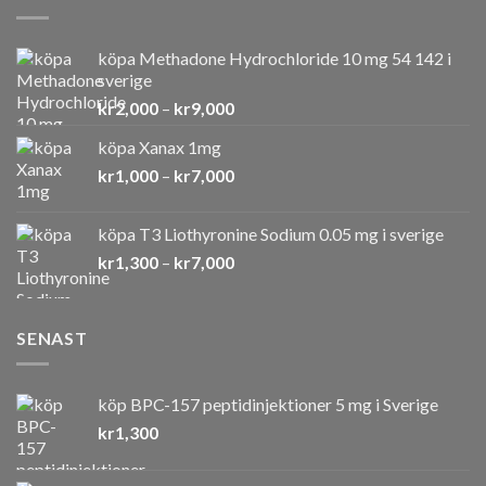
köpa Methadone Hydrochloride 10 mg 54 142 i
sverige
Prisintervall:
kr
2,000
–
kr
9,000
kr2,000
köpa Xanax 1mg
till
Prisintervall:
kr
1,000
–
kr
7,000
kr9,000
kr1,000
till
köpa T3 Liothyronine Sodium 0.05 mg i sverige
kr7,000
Prisintervall:
kr
1,300
–
kr
7,000
kr1,300
till
kr7,000
SENAST
köp BPC-157 peptidinjektioner 5 mg i Sverige
kr
1,300