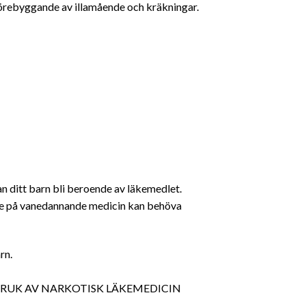
förebyggande av illamående och kräkningar.
 ditt barn bli beroende av läkemedlet.
de på vanedannande medicin kan behöva
rn.
e. MISSBRUK AV NARKOTISK LÄKEMEDICIN