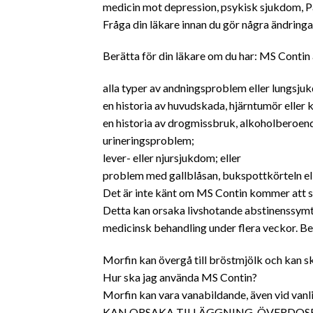
medicin mot depression, psykisk sjukdom, Pa
Fråga din läkare innan du gör några ändringar 
Berätta för din läkare om du har: MS Contin 
alla typer av andningsproblem eller
lungsju
en historia av huvudskada, hjärntumör eller
en historia av drogmissbruk, alkoholberoend
urineringsproblem;
lever- eller njursjukdom; eller
problem med gallblåsan, bukspottkörteln ell
Det är inte känt om MS Contin kommer att sk
Detta kan orsaka livshotande abstinenssym
medicinsk behandling under flera veckor. Berä
Morfin kan övergå till bröstmjölk och kan s
Hur ska jag använda MS Contin?
Morfin kan vara vanabildande, även vid v
KAN ORSAKA TILLÄGGNING, ÖVERDOSE