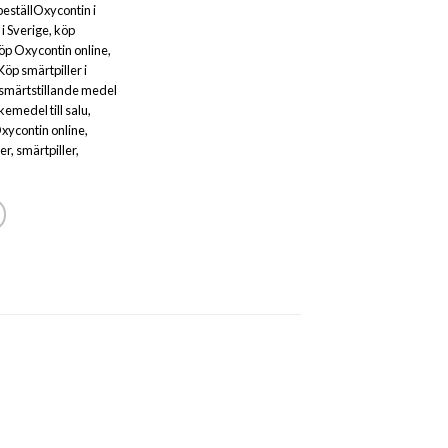
beställOxycontin i
i Sverige
,
köp
öp Oxycontin online
,
Köp smärtpiller i
smärtstillande medel
kemedel till salu
,
xycontin online
,
er
,
smärtpiller
,