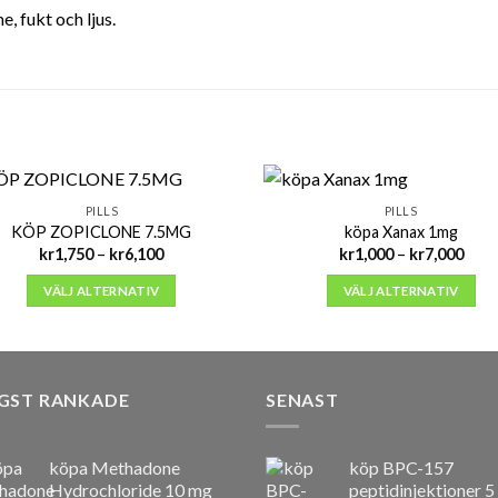
, fukt och ljus.
PILLS
PILLS
KÖP ZOPICLONE 7.5MG
köpa Xanax 1mg
Prisintervall:
Prisi
kr
1,750
–
kr
6,100
kr
1,000
–
kr
7,000
kr1,750
kr1,
till
till
VÄLJ ALTERNATIV
VÄLJ ALTERNATIV
kr6,100
kr7,
GST RANKADE
SENAST
köpa Methadone
köp BPC-157
Hydrochloride 10 mg
peptidinjektioner 5