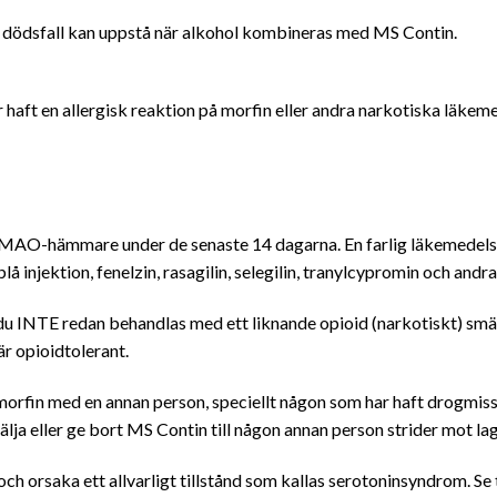
ler dödsfall kan uppstå när alkohol kombineras med MS Contin.
haft en allergisk reaktion på morfin eller andra narkotiska läkemed
n MAO-hämmare under de senaste 14 dagarna. En farlig läkemede
å injektion, fenelzin, rasagilin, selegilin, tranylcypromin och andra
u INTE redan behandlas med ett liknande opioid (narkotiskt) smär
är opioidtolerant.
orfin med en annan person, speciellt någon som har haft drogmiss
sälja eller ge bort MS Contin till någon annan person strider mot la
 orsaka ett allvarligt tillstånd som kallas serotoninsyndrom. Se ti