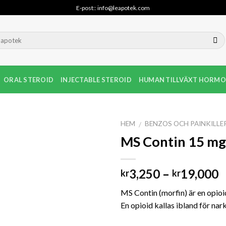
E-post:: info@leapotek.com
ORAL STEROID
INJECTABLE STEROID
HUMAN TILLVÄXT HORMO
HEM
BENZOS OCH PAINKILLE
/
MS Contin 15 mg
P
3,250
–
19,000
kr
kr
k
MS Contin (morfin) är en opio
ti
En opioid kallas ibland för nar
k