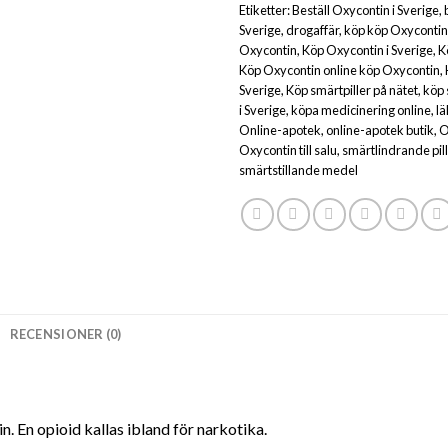
Etiketter:
Beställ Oxycontin i Sverige
,
Sverige
,
drogaffär
,
köp köp Oxycontin 
Oxycontin
,
Köp Oxycontin i Sverige
,
K
Köp Oxycontin online köp Oxycontin
,
Sverige
,
Köp smärtpiller på nätet
,
köp 
i Sverige
,
köpa medicinering online
,
lä
Online-apotek
,
online-apotek butik
,
O
Oxycontin till salu
,
smärtlindrande pill
smärtstillande medel
RECENSIONER (0)
. En opioid kallas ibland för narkotika.