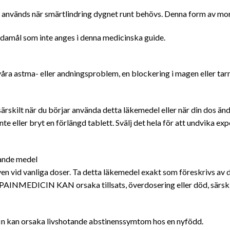
används när smärtlindring dygnet runt behövs. Denna form av morf
amål som inte anges i denna medicinska guide.
åra astma- eller andningsproblem, en blockering i magen eller tar
rskilt när du börjar använda detta läkemedel eller när din dos änd
te eller bryt en förlängd tablett. Svälj det hela för att undvika exp
lande medel
 vid vanliga doser. Ta detta läkemedel exakt som föreskrivs av d
EDICIN KAN orsaka tillsats, överdosering eller död, särskilt 
fin kan orsaka livshotande abstinenssymtom hos en nyfödd.