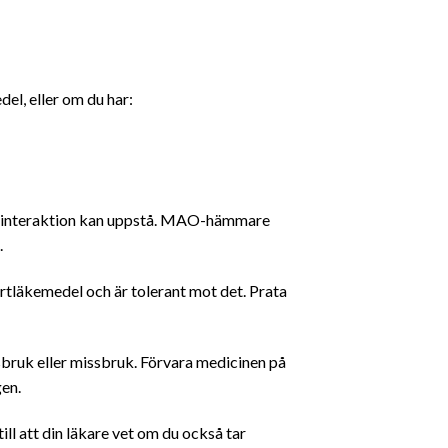
el, eller om du har:
lsinteraktion kan uppstå. MAO-hämmare
.
tläkemedel och är tolerant mot det. Prata
bruk eller missbruk. Förvara medicinen på
gen.
ll att din läkare vet om du också tar