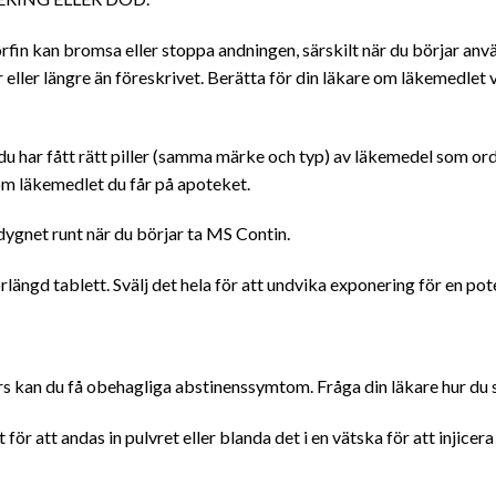
orfin kan bromsa eller stoppa andningen, särskilt när du börjar anv
eller längre än föreskrivet. Berätta för din läkare om läkemedlet v
att du har fått rätt piller (samma märke och typ) av läkemedel som or
m läkemedlet du får på apoteket.
dygnet runt när du börjar ta MS Contin.
rlängd tablett. Svälj det hela för att undvika exponering för en pote
ars kan du få obehagliga abstinenssymtom. Fråga din läkare hur du
för att andas in pulvret eller blanda det i en vätska för att injicer