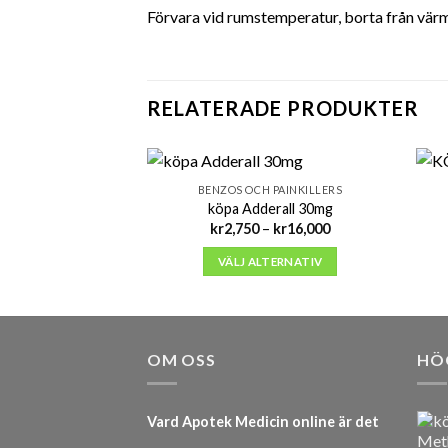
Förvara vid rumstemperatur, borta från värme
RELATERADE PRODUKTER
BENZOS OCH PAINKILLERS
köpa Adderall 30mg
Prisintervall:
kr
2,750
–
kr
16,000
kr2,750
till
VÄLJ ALTERNATIV
kr16,000
OM OSS
HÖ
Vard Apotek Medicin online är det