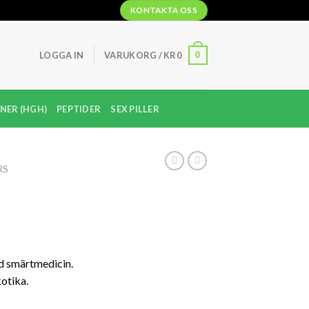
KONTAKTA OSS
0
LOGGA IN
VARUKORG /
KR
0
NER (HGH)
PEPTIDER
SEX PILLER
RS
risintervall:
r3,250
id smärtmedicin.
ll
kotika.
r19,000