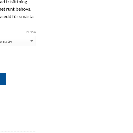
d frisättning
net runt behövs.
avsedd för smärta
RENSA
G