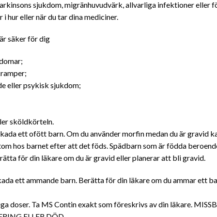
rkinsons sjukdom, migränhuvudvärk, allvarliga infektioner eller 
i hur eller när du tar dina mediciner.
är säker för dig
kdomar
;
 kramper;
e eller psykisk sjukdom;
er sköldkörteln.
ada ett ofött barn. Om du använder morfin medan du är gravid kan
tom hos barnet efter att det föds. Spädbarn som är födda beroen
tta för din läkare om du är gravid eller planerar att bli gravid.
kada ett ammande barn. Berätta för din läkare om du ammar ett ba
anliga doser. Ta MS Contin exakt som föreskrivs av din läkar
RING ELLER DÖD.