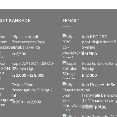
GST RANKADE
SENAST
köpa Lexotanil
köp BPC-157
Bromazepam 3mg-
peptidinjektioner 5
30tabs i sverige
Sverige
kr
2,500
kr
1,300
köpa WATSON 3202 5-
köpa Epitalon 50mg
325 i sverige
Sverige
Prisintervall:
kr
2,000
–
kr
8,000
kr
2,000
kr2,000
Testex Elmu
köp Finasteride 5m
till
Prolongatum 250 mg 2
Oral
kr8,000
ml
Håravfallsbehandli
12 Månader i Sveri
Prisintervall:
kr
250
–
kr
2,500
Det
Det
kr250
kr
550
kr
400
ursprunglig
nuvar
till
köpa Tramadol AL 