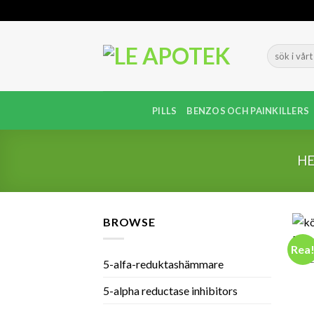
Skip
to
content
PILLS
BENZOS OCH PAINKILLERS
H
BROWSE
Rea
BE
5-alfa-reduktashämmare
5-alpha reductase inhibitors