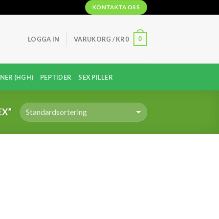
KONTAKTA OSS
0
LOGGA IN
VARUKORG /
KR
0
NER (HGH)
PEPTIDER
SEX PILLER
EX”