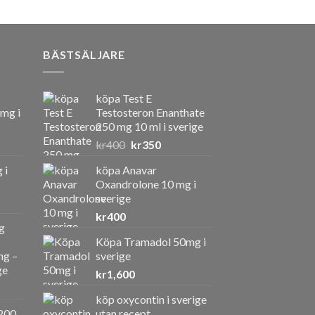
BÄSTSÄLJARE
köpa Test E
 mg i
Testosteron Enanthate
250 mg 10 ml i sverige
Det
Det
kr
400
kr
350
ursprungliga
nuvarande
 i
köpa Anavar
priset
priset
Oxandrolone 10 mg i
var:
är:
sverige
kr400.
kr350.
kr
400
g
Köpa Tramadol 50mg i
ng –
sverige
ge
kr
1,600
köp oxycontin i sverige
a
ande
200
utan recept