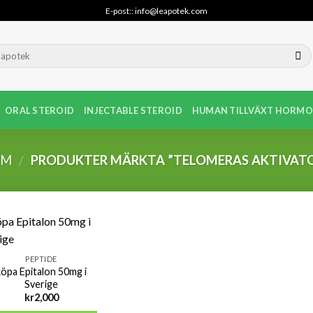
E-post:: info@leapotek.com
ORAL STEROID
INJECTABLE STEROID
HUMAN TILLVÄXT HORMO
EM
PRODUKTER MÄRKTA ”TELOMERAS AKTIVAT
/
PEPTIDE
köpa Epitalon 50mg i
Sverige
kr
2,000