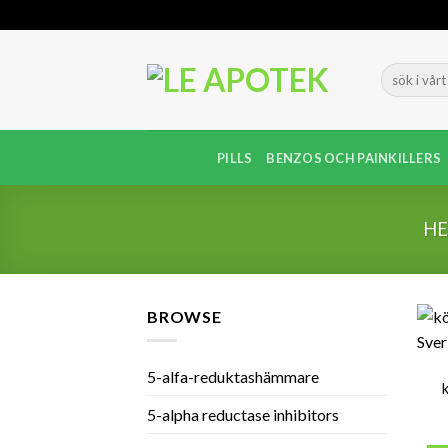
Skip
to
content
PILLS
BENZOS OCH PAINKILLERS
H
BROWSE
5-alfa-reduktashämmare
5-alpha reductase inhibitors