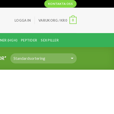
KONTAKTA OSS
0
LOGGA IN
VARUKORG /
KR
0
NER (HGH)
PEPTIDER
SEX PILLER
OR”