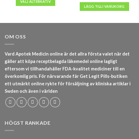
VÄLJ ALTERNATIV
kr18,000
LÄGG TILL I VARUKORG
OM OSS
Vard Apotek Medicin online är det allra första valet när det
gäller att köpa receptbelagda läkemedel online lagligt
eftersom vi tillhandahåller FDA-kvalitet mediciner till en
överkomlig pris. För närvarande får Get Legit Pills-butiken
ett utmärkt online rykte för försäljning av kliniska artiklar i
Swden och även i världen
HÖGST RANKADE