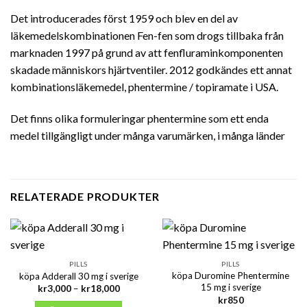
Det introducerades först 1959 och blev en del av
läkemedelskombinationen Fen-fen som drogs tillbaka från
marknaden 1997 på grund av att fenfluraminkomponenten
skadade människors hjärtventiler. 2012 godkändes ett annat
kombinationsläkemedel, phentermine / topiramate i USA.
Det finns olika formuleringar phentermine som ett enda
medel tillgängligt under många varumärken, i många länder
RELATERADE PRODUKTER
PILLS
PILLS
köpa Duromine Phentermine
köpa Adderall 30 mg i sverige
15 mg i sverige
Prisintervall:
kr
3,000
–
kr
18,000
kr3,000
kr
850
till