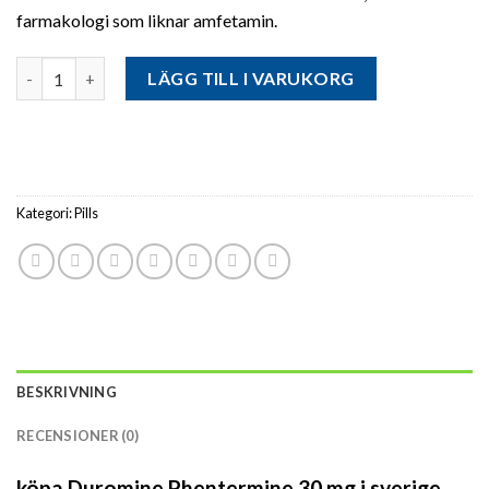
farmakologi som liknar amfetamin.
Antal
LÄGG TILL I VARUKORG
Kategori:
Pills
BESKRIVNING
RECENSIONER (0)
köpa Duromine Phentermine 30 mg i sverige