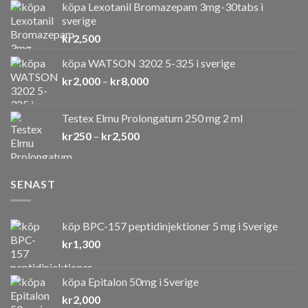
köpa Lexotanil Bromazepam 3mg-30tabs i
sverige
kr
2,500
köpa WATSON 3202 5-325 i sverige
Prisintervall:
kr
2,000
–
kr
8,000
kr2,000
till
Testex Elmu Prolongatum 250 mg 2 ml
kr8,000
Prisintervall:
kr
250
–
kr
2,500
kr250
till
kr2,500
SENAST
köp BPC-157 peptidinjektioner 5 mg i Sverige
kr
1,300
köpa Epitalon 50mg i Sverige
kr
2,000