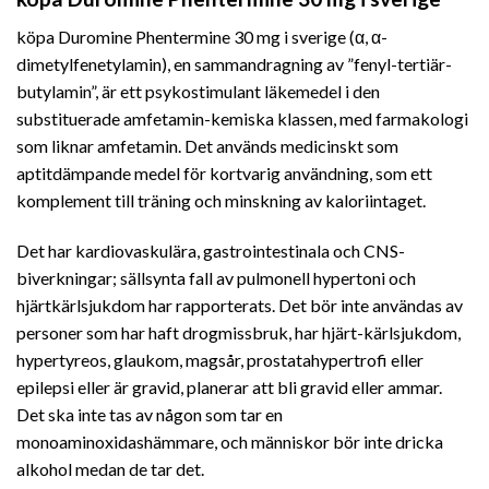
köpa Duromine Phentermine 30 mg i sverige
(α, α-
dimetylfenetylamin), en sammandragning av ”fenyl-tertiär-
butylamin”, är ett psykostimulant läkemedel i den
substituerade amfetamin-kemiska klassen, med farmakologi
som liknar amfetamin. Det används medicinskt som
aptitdämpande medel för kortvarig användning, som ett
komplement till träning och minskning av kaloriintaget.
Det har kardiovaskulära, gastrointestinala och CNS-
biverkningar; sällsynta fall av pulmonell hypertoni och
hjärtkärlsjukdom har rapporterats. Det bör inte användas av
personer som har haft drogmissbruk, har hjärt-kärlsjukdom,
hypertyreos, glaukom, magsår, prostatahypertrofi eller
epilepsi eller är gravid, planerar att bli gravid eller ammar.
Det ska inte tas av någon som tar en
monoaminoxidashämmare, och människor bör inte dricka
alkohol medan de tar det.