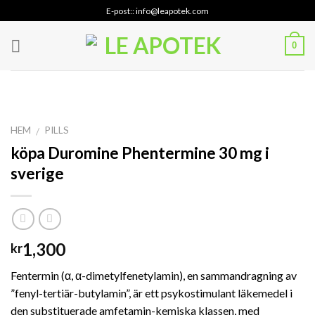
Skip
E-post:: info@leapotek.com
to
content
0
HEM
PILLS
/
köpa Duromine Phentermine 30 mg i
sverige
1,300
kr
Fentermin (α, α-dimetylfenetylamin), en sammandragning av
”fenyl-tertiär-butylamin”, är ett psykostimulant läkemedel i
den substituerade amfetamin-kemiska klassen, med