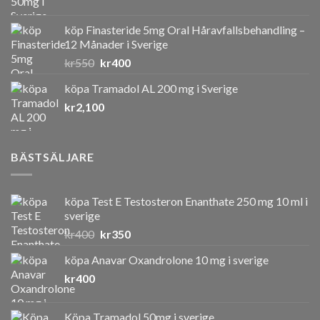
köp Finasteride 5mg Oral Håravfallsbehandling –
12 Månader i Sverige
Det
Det
kr
550
kr
400
ursprungliga
nuvarande
köpa Tramadol AL 200 mg i Sverige
priset
priset
kr
2,100
var:
är:
kr550.
kr400.
BÄSTSÄLJARE
köpa Test E Testosteron Enanthate 250 mg 10 ml i
sverige
Det
Det
kr
400
kr
350
ursprungliga
nuvarande
köpa Anavar Oxandrolone 10 mg i sverige
priset
priset
kr
400
var:
är:
kr400.
kr350.
Köpa Tramadol 50mg i sverige