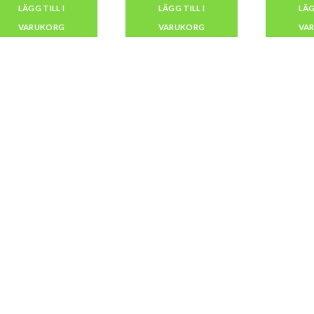
priset
priset
LÄGG TILL I
LÄGG TILL I
LÄG
var:
är:
kr2,000.
kr1,800.
VARUKORG
VARUKORG
VA