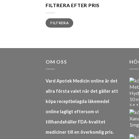
FILTRERA EFTER PRIS
Min
Max
FILTRERA
pris
pris
OM OSS
HÖ
Vard Apotek Medicin online är det
allra första valet när det gäller att
köpa receptbelagda läkemedel
online lagligt eftersom vi
tillhandahåller FDA-kvalitet
mediciner till en överkomlig pris.