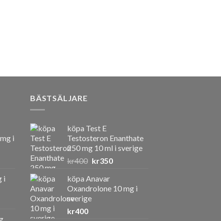
BÄSTSÄLJARE
köpa Test E
 mg i
Testosteron Enanthate
250 mg 10 ml i sverige
Det
Det
kr
400
kr
350
ursprungliga
nuvarande
 i
köpa Anavar
priset
priset
Oxandrolone 10 mg i
var:
är:
sverige
kr400.
kr350.
kr
400
g