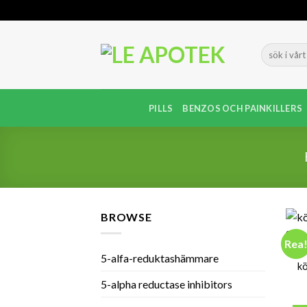
Skip
to
content
PILLS
BENZOS OCH PAINKILLERS
BROWSE
Rea
5-alfa-reduktashämmare
kö
5-alpha reductase inhibitors