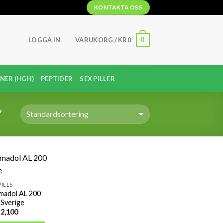
KONTAKTA OSS
0
LOGGA IN
VARUKORG /
KR
0
NER (HGH)
PEPTIDER
SEX PILLER
”
PILLS
madol AL 200
 Sverige
r
2,100