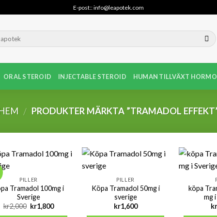
E-post:: info@leapotek.com
ORAL STEROID
INJECTABLE STEROID
HUMAN TILLVÄXT HORMO
HEM
PRODUKTER MÄRKTA ”TRAMADOL EFFEKT
/
!
PILLER
PILLER
pa Tramadol 100mg i
Köpa Tramadol 50mg i
köpa Tra
Sverige
sverige
mg i
Det
Det
kr
2,000
kr
1,800
kr
1,600
k
ursprungliga
nuvarande