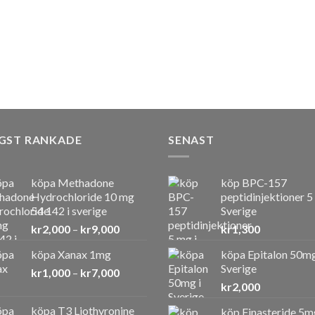
GST RANKADE
SENAST
köpa Methadone
köp BPC-157
Hydrochloride 10 mg
peptidinjektioner 5
54 142 i sverige
Sverige
Prisintervall:
kr
2,000
–
kr
9,000
kr
1,300
kr2,000
köpa Xanax 1mg
köpa Epitalon 50mg
till
Sverige
Prisintervall:
kr
1,000
–
kr
7,000
kr9,000
kr1,000
kr
2,000
till
köpa T3 Liothyronine
köp Finasteride 5m