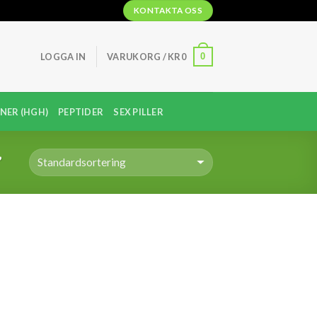
KONTAKTA OSS
0
LOGGA IN
VARUKORG /
KR
0
NER (HGH)
PEPTIDER
SEX PILLER
”