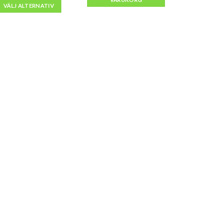
till
VÄLJ ALTERNATIV
kr3,600