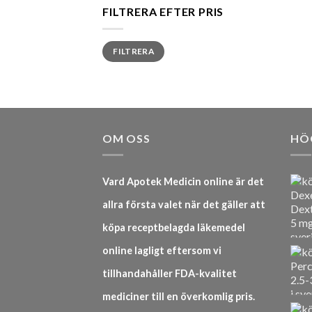
FILTRERA EFTER PRIS
Min
Max
FILTRERA
pris
pris
OM OSS
HÖ
Vard Apotek Medicin online är det
allra första valet när det gäller att
köpa receptbelagda läkemedel
online lagligt eftersom vi
tillhandahåller FDA-kvalitet
mediciner till en överkomlig pris.