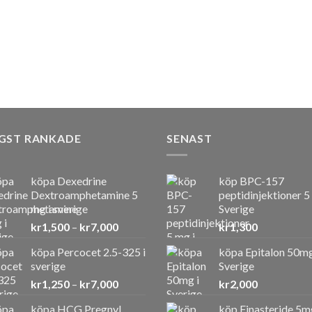
GST RANKADE
SENAST
köpa Dexedrine
köp BPC-157
Dextroamphetamine 5
peptidinjektioner 5
mg i sverige
Sverige
Prisintervall:
kr
1,500
–
kr
7,000
kr
1,300
kr1,500
köpa Percocet 2.5-325 i
köpa Epitalon 50mg
till
sverige
Sverige
kr7,000
Prisintervall:
kr
1,250
–
kr
7,000
kr
2,000
kr1,250
köpa HCG Pregnyl
köp Finasteride 5m