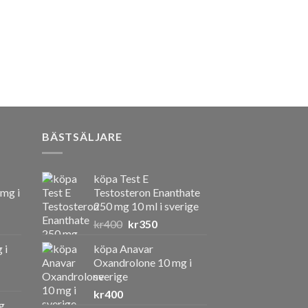
BÄSTSÄLJARE
köpa Test E
 mg i
Testosteron Enanthate
250 mg 10 ml i sverige
Det
Det
kr
400
kr
350
ursprungliga
nuvarande
 i
köpa Anavar
priset
priset
Oxandrolone 10 mg i
var:
är:
sverige
kr400.
kr350.
kr
400
g