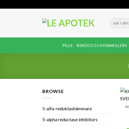
Skip
to
content
PILLS
BENZOS OCH PAINKILLERS
BROWSE
BE
5-alfa-reduktashämmare
5-alpha reductase inhibitors