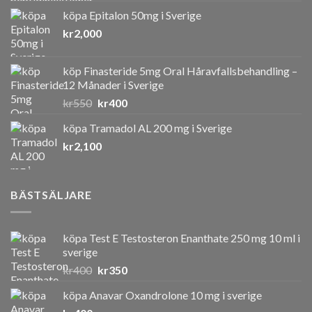
köpa Epitalon 50mg i Sverige
kr
2,000
köp Finasteride 5mg Oral Håravfallsbehandling –
12 Månader i Sverige
Det
Det
kr
550
kr
400
ursprungliga
nuvarande
köpa Tramadol AL 200 mg i Sverige
priset
priset
kr
2,100
var:
är:
kr550.
kr400.
BÄSTSÄLJARE
köpa Test E Testosteron Enanthate 250 mg 10 ml i
sverige
Det
Det
kr
400
kr
350
ursprungliga
nuvarande
köpa Anavar Oxandrolone 10 mg i sverige
priset
priset