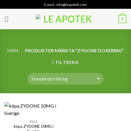
Skip
E-post:: info@leapotek.com
to
content
0
HEM
PRODUKTER MÄRKTA ”ZYDONE DOSERING”
/
FILTRERA
PILLS
köpa ZYDONE 10MG i