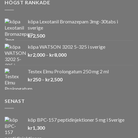
HÖGST RANKADE
köpa Lexotanil Bromazepam 3mg-30tabs i
sverige
kr
2,500
köpa WATSON 3202 5-325 i sverige
Prisintervall:
kr
2,000
–
kr
8,000
kr2,000
till
Testex Elmu Prolongatum 250 mg 2 ml
kr8,000
Prisintervall:
kr
250
–
kr
2,500
kr250
till
kr2,500
SENAST
köp BPC-157 peptidinjektioner 5 mg i Sverige
kr
1,300