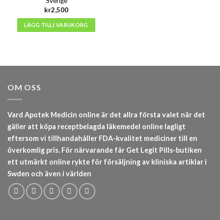
Sverige
kr
2,500
LÄGG TILL I VARUKORG
OM OSS
Vard Apotek Medicin online är det allra första valet när det
gäller att köpa receptbelagda läkemedel online lagligt
eftersom vi tillhandahåller FDA-kvalitet mediciner till en
överkomlig pris. För närvarande får Get Legit Pills-butiken
ett utmärkt online rykte för försäljning av kliniska artiklar i
Swden och även i världen