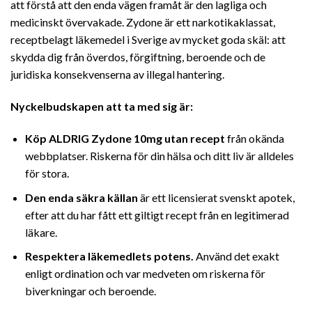
att förstå att den enda vägen framåt är den lagliga och
medicinskt övervakade. Zydone är ett narkotikaklassat,
receptbelagt läkemedel i Sverige av mycket goda skäl: att
skydda dig från överdos, förgiftning, beroende och de
juridiska konsekvenserna av illegal hantering.
Nyckelbudskapen att ta med sig är:
Köp ALDRIG Zydone 10mg utan recept
från okända
webbplatser. Riskerna för din hälsa och ditt liv är alldeles
för stora.
Den enda säkra källan
är ett licensierat svenskt apotek,
efter att du har fått ett giltigt recept från en legitimerad
läkare.
Respektera läkemedlets potens.
Använd det exakt
enligt ordination och var medveten om riskerna för
biverkningar och beroende.