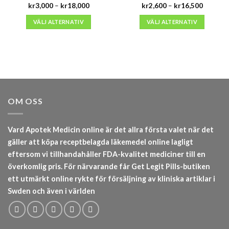
Prisintervall:
Prisinter
kr
3,000
–
kr
18,000
kr
2,600
–
kr
16,500
kr3,000
kr2,600
till
till
VÄLJ ALTERNATIV
VÄLJ ALTERNATIV
kr18,000
kr16,50
OM OSS
Vard Apotek Medicin online är det allra första valet när det
gäller att köpa receptbelagda läkemedel online lagligt
eftersom vi tillhandahåller FDA-kvalitet mediciner till en
överkomlig pris. För närvarande får Get Legit Pills-butiken
ett utmärkt online rykte för försäljning av kliniska artiklar i
Swden och även i världen