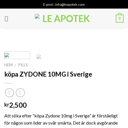
Skip
E-post:: info@leapotek.com
to
content
0
HEM
PILLS
/
köpa ZYDONE 10MG i Sverige
2,500
kr
Att söka efter ”köpa Zydone 10mg i Sverige” är förståeligt
för någon som lider av svår smärta. Det är dock avgörande