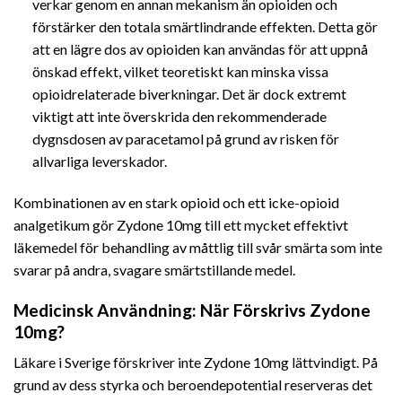
verkar genom en annan mekanism än opioiden och
förstärker den totala smärtlindrande effekten. Detta gör
att en lägre dos av opioiden kan användas för att uppnå
önskad effekt, vilket teoretiskt kan minska vissa
opioidrelaterade biverkningar. Det är dock extremt
viktigt att inte överskrida den rekommenderade
dygnsdosen av paracetamol på grund av risken för
allvarliga leverskador.
Kombinationen av en stark opioid och ett icke-opioid
analgetikum gör Zydone 10mg till ett mycket effektivt
läkemedel för behandling av måttlig till svår smärta som inte
svarar på andra, svagare smärtstillande medel.
Medicinsk Användning: När Förskrivs Zydone
10mg?
Läkare i Sverige förskriver inte Zydone 10mg lättvindigt. På
grund av dess styrka och beroendepotential reserveras det