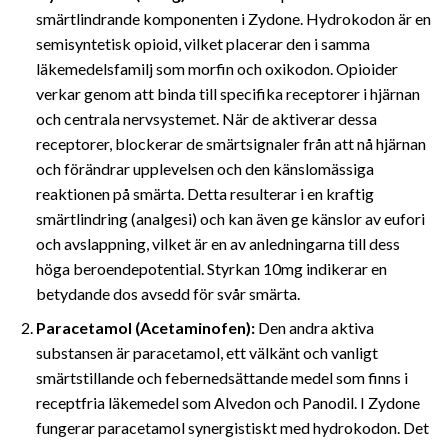
smärtlindrande komponenten i Zydone. Hydrokodon är en
semisyntetisk opioid, vilket placerar den i samma
läkemedelsfamilj som morfin och oxikodon. Opioider
verkar genom att binda till specifika receptorer i hjärnan
och centrala nervsystemet. När de aktiverar dessa
receptorer, blockerar de smärtsignaler från att nå hjärnan
och förändrar upplevelsen och den känslomässiga
reaktionen på smärta. Detta resulterar i en kraftig
smärtlindring (analgesi) och kan även ge känslor av eufori
och avslappning, vilket är en av anledningarna till dess
höga beroendepotential. Styrkan 10mg indikerar en
betydande dos avsedd för svår smärta.
Paracetamol (Acetaminofen):
Den andra aktiva
substansen är paracetamol, ett välkänt och vanligt
smärtstillande och febernedsättande medel som finns i
receptfria läkemedel som Alvedon och Panodil. I Zydone
fungerar paracetamol synergistiskt med hydrokodon. Det