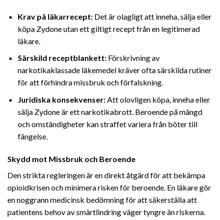
Krav på läkarrecept:
Det är olagligt att inneha, sälja eller
köpa Zydone utan ett giltigt recept från en legitimerad
läkare.
Särskild receptblankett:
Förskrivning av
narkotikaklassade läkemedel kräver ofta särskilda rutiner
för att förhindra missbruk och förfalskning.
Juridiska konsekvenser:
Att olovligen köpa, inneha eller
sälja Zydone är ett narkotikabrott. Beroende på mängd
och omständigheter kan straffet variera från böter till
fängelse.
Skydd mot Missbruk och Beroende
Den strikta regleringen är en direkt åtgärd för att bekämpa
opioidkrisen och minimera risken för beroende. En läkare gör
en noggrann medicinsk bedömning för att säkerställa att
patientens behov av smärtlindring väger tyngre än riskerna.