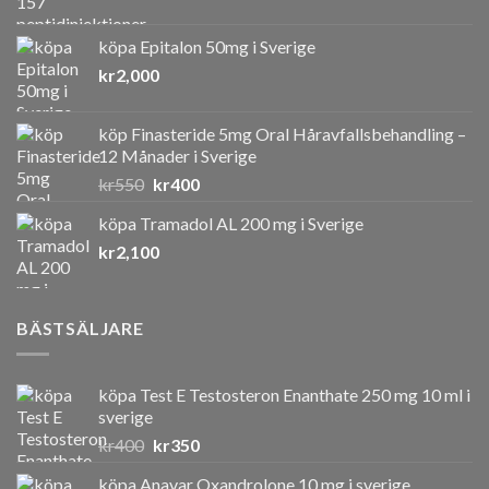
köpa Epitalon 50mg i Sverige
kr
2,000
köp Finasteride 5mg Oral Håravfallsbehandling –
12 Månader i Sverige
Det
Det
kr
550
kr
400
ursprungliga
nuvarande
köpa Tramadol AL 200 mg i Sverige
priset
priset
kr
2,100
var:
är:
kr550.
kr400.
BÄSTSÄLJARE
köpa Test E Testosteron Enanthate 250 mg 10 ml i
sverige
Det
Det
kr
400
kr
350
ursprungliga
nuvarande
köpa Anavar Oxandrolone 10 mg i sverige