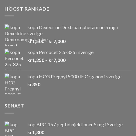
HÖGST RANKADE
köpa Dexedrine Dextroamphetamine 5 mg i
sverige
Prisintervall:
kr
1,500
–
kr
7,000
kr1,500
köpa Percocet 2.5-325 i sverige
till
Prisintervall:
kr
1,250
–
kr
7,000
kr7,000
kr1,250
till
köpa HCG Pregnyl 5000 IE Organon i sverige
kr7,000
kr
350
SENAST
köp BPC-157 peptidinjektioner 5 mg i Sverige
kr
1,300