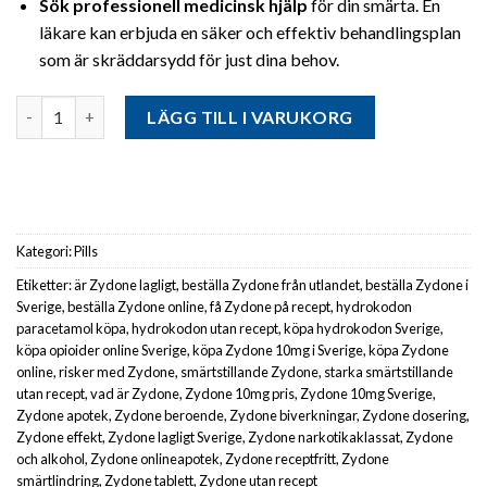
Sök professionell medicinsk hjälp
för din smärta. En
läkare kan erbjuda en säker och effektiv behandlingsplan
som är skräddarsydd för just dina behov.
Antal
LÄGG TILL I VARUKORG
Kategori:
Pills
Etiketter:
är Zydone lagligt
,
beställa Zydone från utlandet
,
beställa Zydone i
Sverige
,
beställa Zydone online
,
få Zydone på recept
,
hydrokodon
paracetamol köpa
,
hydrokodon utan recept
,
köpa hydrokodon Sverige
,
köpa opioider online Sverige
,
köpa Zydone 10mg i Sverige
,
köpa Zydone
online
,
risker med Zydone
,
smärtstillande Zydone
,
starka smärtstillande
utan recept
,
vad är Zydone
,
Zydone 10mg pris
,
Zydone 10mg Sverige
,
Zydone apotek
,
Zydone beroende
,
Zydone biverkningar
,
Zydone dosering
,
Zydone effekt
,
Zydone lagligt Sverige
,
Zydone narkotikaklassat
,
Zydone
och alkohol
,
Zydone onlineapotek
,
Zydone receptfritt
,
Zydone
smärtlindring
,
Zydone tablett
,
Zydone utan recept