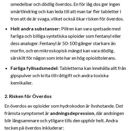
omedelbar och dödlig överdos. En för låg dos ger ingen
smärtlindring och kan leda till att man tar fler tabletter i
tron att de är svaga, vilket också ökar risken för överdos.
Helt andra substanser:
Pillren kan vara spetsade med
farliga och billiga syntetiska opioider som fentanyl eller
dess analoger. Fentanyl är 50-100 gånger starkare än
morfin, och en mikroskopisk mängd kan vara dödlig,
särskilt för någon som inte har en hög opioidtolerans.
Farliga fyllnadsmedel:
Tabletterna kan innehålla allt från
gipspulver och krita till råttgift och andra toxiska
kemikalier.
2. Risken för Överdos
En överdos av opioider som hydrokodon är livshotande. Det
främsta symptomet är
andningsdepression
, där andningen
blir långsammare och ytligare tills den upphör helt. Andra
tecken på överdos inkluderar: