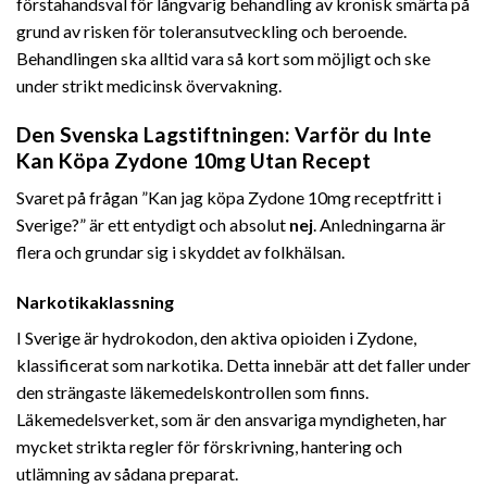
förstahandsval för långvarig behandling av kronisk smärta på
grund av risken för toleransutveckling och beroende.
Behandlingen ska alltid vara så kort som möjligt och ske
under strikt medicinsk övervakning.
Den Svenska Lagstiftningen: Varför du Inte
Kan Köpa Zydone 10mg Utan Recept
Svaret på frågan ”Kan jag köpa Zydone 10mg receptfritt i
Sverige?” är ett entydigt och absolut
nej
. Anledningarna är
flera och grundar sig i skyddet av folkhälsan.
Narkotikaklassning
I Sverige är hydrokodon, den aktiva opioiden i Zydone,
klassificerat som narkotika. Detta innebär att det faller under
den strängaste läkemedelskontrollen som finns.
Läkemedelsverket, som är den ansvariga myndigheten, har
mycket strikta regler för förskrivning, hantering och
utlämning av sådana preparat.