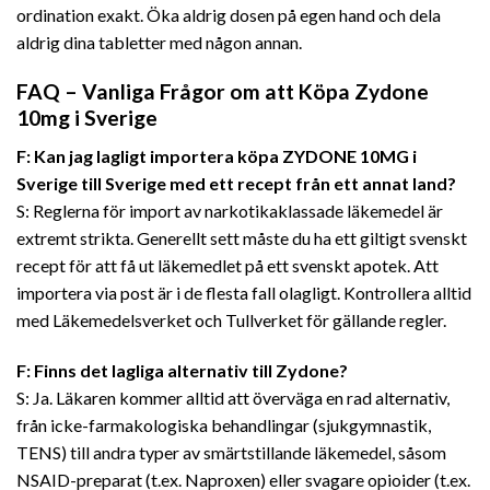
ordination exakt. Öka aldrig dosen på egen hand och dela
aldrig dina tabletter med någon annan.
FAQ – Vanliga Frågor om att Köpa Zydone
10mg i Sverige
F: Kan jag lagligt importera köpa ZYDONE 10MG i
Sverige till Sverige med ett recept från ett annat land?
S: Reglerna för import av narkotikaklassade läkemedel är
extremt strikta. Generellt sett måste du ha ett giltigt svenskt
recept för att få ut läkemedlet på ett svenskt apotek. Att
importera via post är i de flesta fall olagligt. Kontrollera alltid
med Läkemedelsverket och Tullverket för gällande regler.
F: Finns det lagliga alternativ till Zydone?
S: Ja. Läkaren kommer alltid att överväga en rad alternativ,
från icke-farmakologiska behandlingar (sjukgymnastik,
TENS) till andra typer av smärtstillande läkemedel, såsom
NSAID-preparat (t.ex. Naproxen) eller svagare opioider (t.ex.