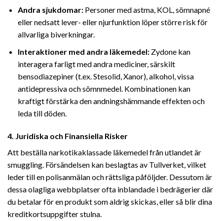
Andra sjukdomar:
Personer med astma, KOL, sömnapné
eller nedsatt lever- eller njurfunktion löper större risk för
allvarliga biverkningar.
Interaktioner med andra läkemedel:
Zydone kan
interagera farligt med andra mediciner, särskilt
bensodiazepiner (t.ex. Stesolid, Xanor), alkohol, vissa
antidepressiva och sömnmedel. Kombinationen kan
kraftigt förstärka den andningshämmande effekten och
leda till döden.
4. Juridiska och Finansiella Risker
Att beställa narkotikaklassade läkemedel från utlandet är
smuggling. Försändelsen kan beslagtas av Tullverket, vilket
leder till en polisanmälan och rättsliga påföljder. Dessutom är
dessa olagliga webbplatser ofta inblandade i bedrägerier där
du betalar för en produkt som aldrig skickas, eller så blir dina
kreditkortsuppgifter stulna.