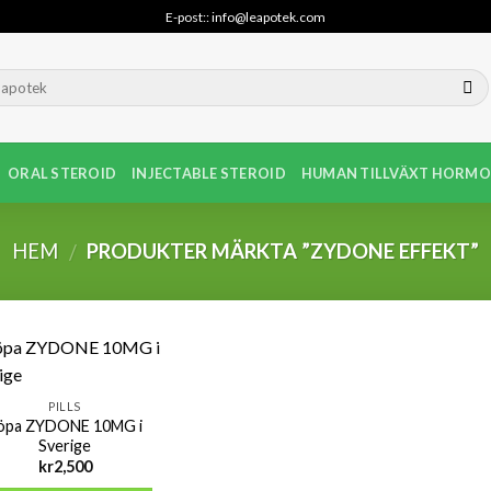
E-post:: info@leapotek.com
ORAL STEROID
INJECTABLE STEROID
HUMAN TILLVÄXT HORMO
HEM
PRODUKTER MÄRKTA ”ZYDONE EFFEKT”
/
PILLS
öpa ZYDONE 10MG i
Sverige
kr
2,500