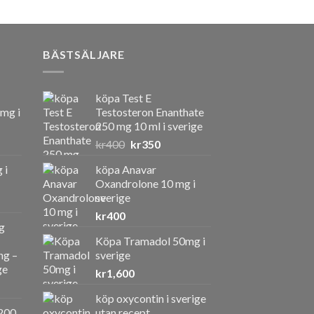
BÄSTSÄLJARE
köpa Test E
 mg i
Testosteron Enanthate
250 mg 10 ml i sverige
Det
Det
kr
400
kr
350
ursprungliga
nuvarande
 i
köpa Anavar
priset
priset
Oxandrolone 10 mg i
var:
är:
sverige
kr400.
kr350.
kr
400
g
Köpa Tramadol 50mg i
ng –
sverige
ge
kr
1,600
köp oxycontin i sverige
a
ande
200
utan recept