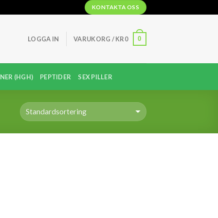
KONTAKTA OSS
0
LOGGA IN
VARUKORG /
KR
0
NER (HGH)
PEPTIDER
SEX PILLER