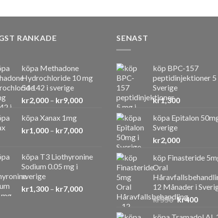
GST RANKADE
SENAST
köpa Methadone
köp BPC-157
Hydrochloride 10 mg
peptidinjektioner 5
54 142 i sverige
Sverige
Prisintervall:
kr
2,000
–
kr
9,000
kr
1,300
kr2,000
köpa Xanax 1mg
köpa Epitalon 50mg
till
Sverige
Prisintervall:
kr
1,000
–
kr
7,000
kr9,000
kr1,000
kr
2,000
till
köpa T3 Liothyronine
köp Finasteride 5m
kr7,000
Sodium 0.05 mg i
Oral
sverige
Håravfallsbehandli
12 Månader i Sveri
Prisintervall:
kr
1,300
–
kr
7,000
kr1,300
Det
Det
kr
550
kr
400
till
ursprunglig
nuvar
köpa Tramadol AL 