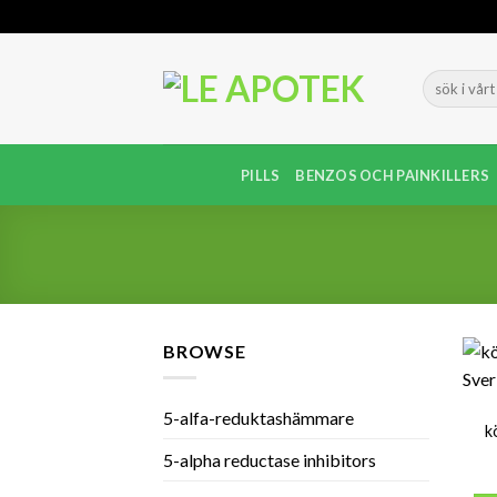
Skip
to
content
PILLS
BENZOS OCH PAINKILLERS
BROWSE
5-alfa-reduktashämmare
k
5-alpha reductase inhibitors