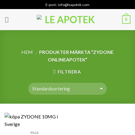
Skip
E-post:: info@leapotek.com
to
content
0
HEM
PRODUKTER MÄRKTA ”ZYDONE
/
ONLINEAPOTEK”
FILTRERA
PILLS