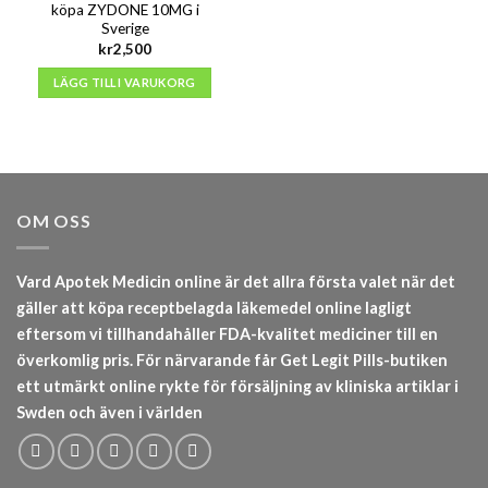
köpa ZYDONE 10MG i
Sverige
kr
2,500
LÄGG TILL I VARUKORG
OM OSS
Vard Apotek Medicin online är det allra första valet när det
gäller att köpa receptbelagda läkemedel online lagligt
eftersom vi tillhandahåller FDA-kvalitet mediciner till en
överkomlig pris. För närvarande får Get Legit Pills-butiken
ett utmärkt online rykte för försäljning av kliniska artiklar i
Swden och även i världen