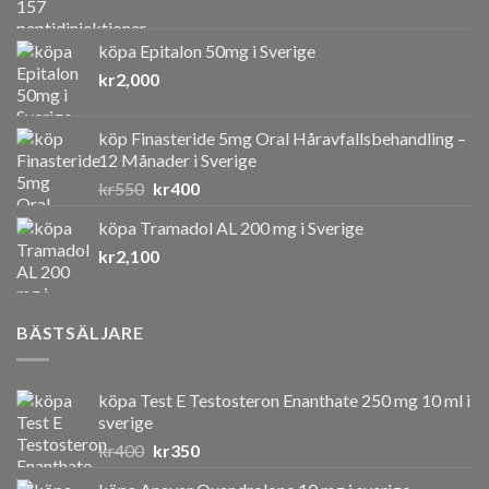
köpa Epitalon 50mg i Sverige
kr
2,000
köp Finasteride 5mg Oral Håravfallsbehandling –
12 Månader i Sverige
Det
Det
kr
550
kr
400
ursprungliga
nuvarande
köpa Tramadol AL 200 mg i Sverige
priset
priset
kr
2,100
var:
är:
kr550.
kr400.
BÄSTSÄLJARE
köpa Test E Testosteron Enanthate 250 mg 10 ml i
sverige
Det
Det
kr
400
kr
350
ursprungliga
nuvarande