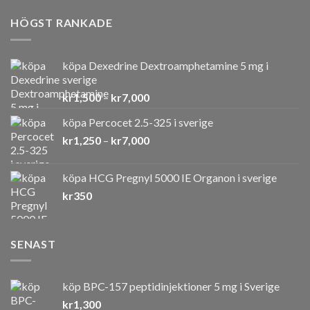
HÖGST RANKADE
köpa Dexedrine Dextroamphetamine 5 mg i
sverige
Prisintervall:
kr
1,500
–
kr
7,000
kr1,500
köpa Percocet 2.5-325 i sverige
till
Prisintervall:
kr
1,250
–
kr
7,000
kr7,000
kr1,250
till
köpa HCG Pregnyl 5000 IE Organon i sverige
kr7,000
kr
350
SENAST
köp BPC-157 peptidinjektioner 5 mg i Sverige
kr
1,300