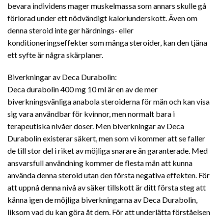
bevara individens mager muskelmassa som annars skulle gå
förlorad under ett nödvändigt kaloriunderskott. Även om
denna steroid inte ger härdnings- eller
konditioneringseffekter som många steroider, kan den tjäna
ett syfte är några skärplaner.
Biverkningar av Deca Durabolin:
Deca durabolin 400 mg 10 ml är en av de mer
biverkningsvänliga anabola steroiderna för män och kan visa
sig vara användbar för kvinnor, men normalt bara i
terapeutiska nivåer doser. Men biverkningar av Deca
Durabolin existerar säkert, men som vi kommer att se faller
de till stor del i riket av möjliga snarare än garanterade. Med
ansvarsfull användning kommer de flesta män att kunna
använda denna steroid utan den första negativa effekten. För
att uppnå denna nivå av säker tillskott är ditt första steg att
känna igen de möjliga biverkningarna av Deca Durabolin,
liksom vad du kan göra åt dem. För att underlätta förståelsen