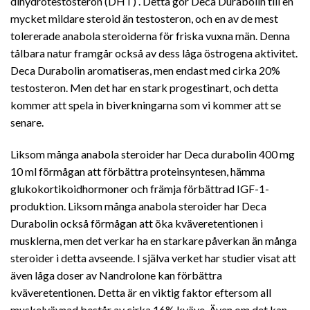
dihydrotestosteron (DHT) . Detta gör Deca Durabolin till en
mycket mildare steroid än testosteron, och en av de mest
tolererade anabola steroiderna för friska vuxna män. Denna
tålbara natur framgår också av dess låga östrogena aktivitet.
Deca Durabolin aromatiseras, men endast med cirka 20%
testosteron. Men det har en stark progestinart, och detta
kommer att spela in biverkningarna som vi kommer att se
senare.
Liksom många anabola steroider har Deca durabolin 400 mg
10 ml förmågan att förbättra proteinsyntesen, hämma
glukokortikoidhormoner och främja förbättrad IGF-1-
produktion. Liksom många anabola steroider har Deca
Durabolin också förmågan att öka kväveretentionen i
musklerna, men det verkar ha en starkare påverkan än många
steroider i detta avseende. I själva verket har studier visat att
även låga doser av Nandrolone kan förbättra
kväveretentionen. Detta är en viktig faktor eftersom all
muskelvävnad består av cirka 16% kväve. Även om det kan