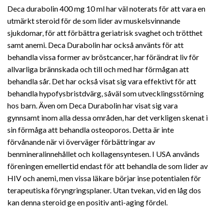
Deca durabolin 400 mg 10 ml har väl noterats för att vara en
utmärkt steroid för de som lider av muskelsvinnande
sjukdomar, för att förbättra geriatrisk svaghet och trötthet
samt anemi. Deca Durabolin har också använts för att
behandla vissa former av bröstcancer, har förändrat liv för
allvarliga brännskada och till och med har förmågan att
behandla sår. Det har också visat sig vara effektivt för att
behandla hypofysbristdvärg, såväl som utvecklingsstörning
hos barn. Även om Deca Durabolin har visat sig vara
gynnsamt inom alla dessa områden, har det verkligen skenat i
sin förmåga att behandla osteoporos. Detta är inte
förvånande när vi överväger förbättringar av
benmineralinnehållet och kollagensyntesen. I USA används
föreningen emellertid endast för att behandla de som lider av
HIV och anemi, men vissa läkare börjar inse potentialen för
terapeutiska föryngringsplaner. Utan tvekan, vid en låg dos
kan denna steroid ge en positiv anti-aging fördel.