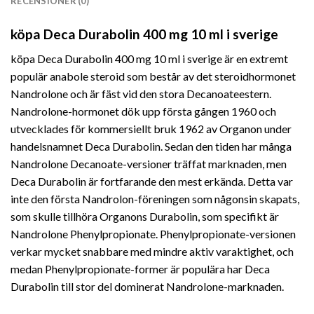
RECENSIONER (0)
köpa Deca Durabolin 400 mg 10 ml i sverige
köpa Deca Durabolin 400 mg 10 ml i sverige är en extremt
populär anabole steroid som består av det steroidhormonet
Nandrolone och är fäst vid den stora Decanoateestern.
Nandrolone-hormonet dök upp första gången 1960 och
utvecklades för kommersiellt bruk 1962 av Organon under
handelsnamnet Deca Durabolin. Sedan den tiden har många
Nandrolone Decanoate-versioner träffat marknaden, men
Deca Durabolin är fortfarande den mest erkända. Detta var
inte den första Nandrolon-föreningen som någonsin skapats,
som skulle tillhöra Organons Durabolin, som specifikt är
Nandrolone Phenylpropionate. Phenylpropionate-versionen
verkar mycket snabbare med mindre aktiv varaktighet, och
medan Phenylpropionate-former är populära har Deca
Durabolin till stor del dominerat Nandrolone-
marknaden.