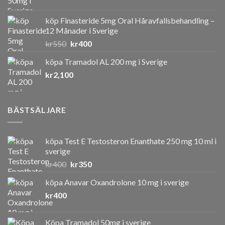
köp Finasteride 5mg Oral Håravfallsbehandling –
12 Månader i Sverige
Det
Det
kr
550
kr
400
ursprungliga
nuvarande
köpa Tramadol AL 200 mg i Sverige
priset
priset
kr
2,100
var:
är:
kr550.
kr400.
BÄSTSÄLJARE
köpa Test E Testosteron Enanthate 250 mg 10 ml i
sverige
Det
Det
kr
400
kr
350
ursprungliga
nuvarande
köpa Anavar Oxandrolone 10 mg i sverige
priset
priset
kr
400
var:
är:
kr400.
kr350.
Köpa Tramadol 50mg i sverige