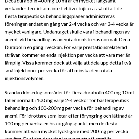
Deca durabolin 400 mg 10 ml är en mycket långsamt
verkande steroid som inte behöver injiceras så ofta. I de
flesta terapeutiska behandlingsplaner administreras
föreningen endast en gång var 2-4 vecka och var 3-4 vecka är
mycket vanligare. Undantaget skulle vara i behandlingen av
anemi; vid behandling av anemi administreras normalt Deca
Durabolin en gång i veckan. För varje prestationsrelaterad
strävan kommer en enda injektion per vecka att vara mer än
lämplig. Vissa kommer dock att välja att dela upp detta i två
små injektioner per vecka för att minska den totala
injektionsvolymen.
Standarddoseringsområdet för Deca durabolin 400 mg 10 ml
faller normalt i 100 mg varje 2-4 veckor för basterapeutisk
behandling och 100-200 mg per vecka för behandling av
anemi. För idrottare som letar efter föryngring och lättnad är
100 mg per vecka en bra utgångspunkt, men de flesta
kommer att vara mycket lyckligare med 200 mg per vecka
resultat. En sådan dosering kommer att säkerställa