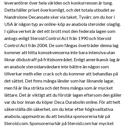
leverantörer över hela världen och konkurrensen är tung.
Detta håller priset överkomligt, och det totala utbudet av
Nandrolone Decanoate sker via taket. Tyvärr, om du bor i
USA är någon typ av online-köp av anabola steroider olaglig.
I själva verket är det ett brott mot den federala lagen som
antogs enligt Steroid Control Act från 1990 och Steroid
Control Act från 2004. De som fångas överträder denna lag
kommer att hitta konsekvenserna inte bara intensiva utan
liknar dödsstraff på fritidsområdet. Enligt amerikansk lag är
en anabole steroidanvändare inte bättre än någon som
tillverkar meth eller crack och du kommer att behandlas på
det sättet. Det finns många länder som har liknande lagar,
men få är lika strikta och det finns många som är mycket
lättare. Det är viktigt att du förstår lagen eftersom den gäller
var du bor innan du köper Deca Durabolin online. För att helt
säkerställa din säkerhet, om du letar efter högkvalitativa
anabola, uppmuntras du att besöka sponsorerna här på
Steroid.com. Sponsorerna här på Steroid.com har mycket