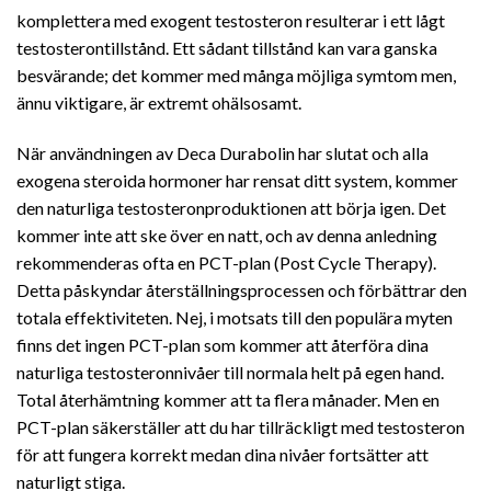
komplettera med exogent testosteron resulterar i ett lågt
testosterontillstånd. Ett sådant tillstånd kan vara ganska
besvärande; det kommer med många möjliga symtom men,
ännu viktigare, är extremt ohälsosamt.
När användningen av Deca Durabolin har slutat och alla
exogena steroida hormoner har rensat ditt system, kommer
den naturliga testosteronproduktionen att börja igen. Det
kommer inte att ske över en natt, och av denna anledning
rekommenderas ofta en PCT-plan (Post Cycle Therapy).
Detta påskyndar återställningsprocessen och förbättrar den
totala effektiviteten. Nej, i motsats till den populära myten
finns det ingen PCT-plan som kommer att återföra dina
naturliga testosteronnivåer till normala helt på egen hand.
Total återhämtning kommer att ta flera månader. Men en
PCT-plan säkerställer att du har tillräckligt med testosteron
för att fungera korrekt medan dina nivåer fortsätter att
naturligt stiga.