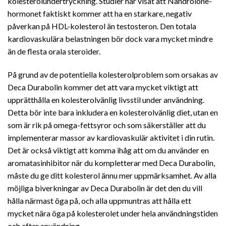
kolesterolundertryckning. Studier har visat att Nandrolone-
hormonet faktiskt kommer att ha en starkare, negativ
påverkan på HDL-kolesterol än testosteron. Den totala
kardiovaskulära belastningen bör dock vara mycket mindre
än de flesta orala steroider.
På grund av de potentiella kolesterolproblem som orsakas av
Deca Durabolin kommer det att vara mycket viktigt att
upprätthålla en kolesterolvänlig livsstil under användning.
Detta bör inte bara inkludera en kolesterolvänlig diet, utan en
som är rik på omega-fettsyror och som säkerställer att du
implementerar massor av kardiovaskulär aktivitet i din rutin.
Det är också viktigt att komma ihåg att om du använder en
aromatasinhibitor när du kompletterar med Deca Durabolin,
måste du ge ditt kolesterol ännu mer uppmärksamhet. Av alla
möjliga biverkningar av Deca Durabolin är det den du vill
hålla närmast öga på, och alla uppmuntras att hålla ett
mycket nära öga på kolesterolet under hela användningstiden
och efter användning.