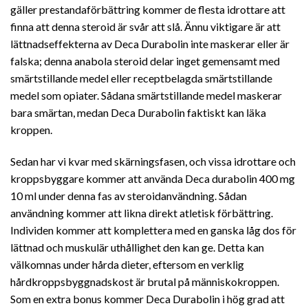
gäller prestandaförbättring kommer de flesta idrottare att
finna att denna steroid är svår att slå. Ännu viktigare är att
lättnadseffekterna av Deca Durabolin inte maskerar eller är
falska; denna anabola steroid delar inget gemensamt med
smärtstillande medel eller receptbelagda smärtstillande
medel som opiater. Sådana smärtstillande medel maskerar
bara smärtan, medan Deca Durabolin faktiskt kan läka
kroppen.
Sedan har vi kvar med skärningsfasen, och vissa idrottare och
kroppsbyggare kommer att använda Deca durabolin 400 mg
10 ml under denna fas av steroidanvändning. Sådan
användning kommer att likna direkt atletisk förbättring.
Individen kommer att komplettera med en ganska låg dos för
lättnad och muskulär uthållighet den kan ge. Detta kan
välkomnas under hårda dieter, eftersom en verklig
hårdkroppsbyggnadskost är brutal på människokroppen.
Som en extra bonus kommer Deca Durabolin i hög grad att