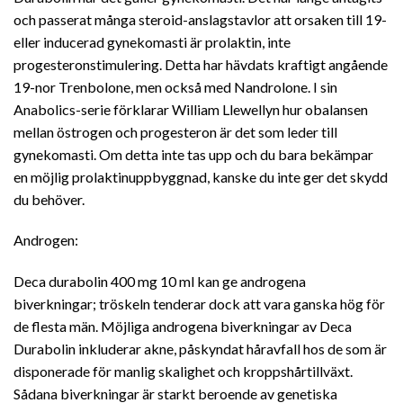
och passerat många steroid-anslagstavlor att orsaken till 19-
eller inducerad gynekomasti är prolaktin, inte
progesteronstimulering. Detta har hävdats kraftigt angående
19-nor Trenbolone, men också med Nandrolone. I sin
Anabolics-serie förklarar William Llewellyn hur obalansen
mellan östrogen och progesteron är det som leder till
gynekomasti. Om detta inte tas upp och du bara bekämpar
en möjlig prolaktinuppbyggnad, kanske du inte ger det skydd
du behöver.
Androgen:
Deca durabolin 400 mg 10 ml kan ge androgena
biverkningar; tröskeln tenderar dock att vara ganska hög för
de flesta män. Möjliga androgena biverkningar av Deca
Durabolin inkluderar akne, påskyndat håravfall hos de som är
disponerade för manlig skalighet och kroppshårtillväxt.
Sådana biverkningar är starkt beroende av genetiska