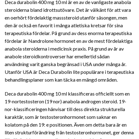
Deca durabolin 400 mg 10 ml är en av de vanligaste anabola
steroiderna bland idrottsutövare. Det är välkänt för att vara
en oerhört fördelaktig masssteroid utanför säsongen, men
den är också en favorit i många atletiska kretsar för sina
terapeutiska fördelar. På grund av dess enorma terapeutiska
fördelar är Nandrolone hormonet en av de mest fördelaktiga
anabola steroiderna i medicinsk praxis. På grund av år av
anabole steroidkontroverser har emellertid sådan
användning varit ganska begränsad i USA under många år.
Utanför USA är Deca Durabolin lite populärare i terapeutiska
behandlingsplaner som kan täcka en mängd områden.
Deca durabolin 400 mg 10 ml klassificeras officiellt som en
19-nortestosteron (19 nor) anabola androgen steroid. 19-
nor-klassificeringen hänvisar till dess direkta strukturella
karaktär, som är testosteronhormonet som saknar en
kolatom på den 19: e positionen. Även om detta bara är en
liten strukturförändring från testosteronhormonet, ger denna