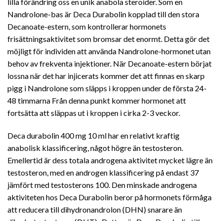
lilla förändring oss en unik anabola steroider. Som en
Nandrolone-bas är Deca Durabolin kopplad till den stora
Decanoate-estern, som kontrollerar hormonets
frisättningsaktivitet som bromsar det enormt. Detta gör det
möjligt för individen att använda Nandrolone-hormonet utan
behov av frekventa injektioner. När Decanoate-estern börjat
lossna när det har injicerats kommer det att finnas en skarp
pigg i Nandrolone som släpps i kroppen under de första 24-
48 timmarna Från denna punkt kommer hormonet att
fortsätta att släppas ut i kroppen i cirka 2-3 veckor.
Deca durabolin 400 mg 10 ml har en relativt kraftig
anabolisk klassificering, något högre än testosteron.
Emellertid är dess totala androgena aktivitet mycket lägre än
testosteron, med en androgen klassificering på endast 37
jämfört med testosterons 100. Den minskade androgena
aktiviteten hos Deca Durabolin beror på hormonets förmåga
att reducera till dihydronandrolon (DHN) snarare än