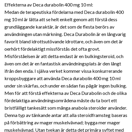
Effekterna av Deca durabolin 400 mg 10 ml:
Medan de terapeutiska fördelarna med Deca durabolin 400
mg 10 ml är lätta att se helt enkelt genom att förstå dess
grundläggande karaktär, är det som de flesta berörs av
användningen utan märkning. Deca Durabolin är en långvarig
favorit bland idrottsutövande idrottare, och även om det är
oerhört fördelaktigt missförstås det ofta grovt.
Misförståelsen är att detta endast är en bulkingsteroid, och
även om det är en fantastisk användningsplats är den långt
ifrån den enda. I själva verket kommer vissa konkurrerande
kroppsbyggare att använda Deca durabolin 400 mg 10 ml
under sin skärfas, och under en sådan fas pågår ingen bulking.
Men för att förstå effekterna av Deca Durabolin och de olika
fördelaktiga användningsområdena måste du ta bort ett
bristfälligt tankesätt som många anabola steroider använder.
Denna typ av tänkande antar att alla steroidframsteg baseras
på förbättring av mager muskelvävnad; bygga mer mager
muskelvävnad. Utan tvekan är detta det primära syftet med