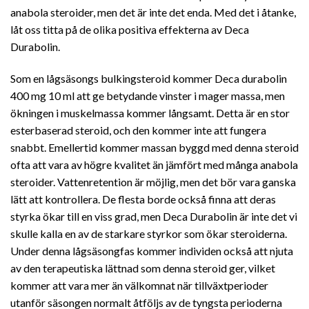
anabola steroider, men det är inte det enda. Med det i åtanke,
låt oss titta på de olika positiva effekterna av Deca
Durabolin.
Som en lågsäsongs bulkingsteroid kommer Deca durabolin
400 mg 10 ml att ge betydande vinster i mager massa, men
ökningen i muskelmassa kommer långsamt. Detta är en stor
esterbaserad steroid, och den kommer inte att fungera
snabbt. Emellertid kommer massan byggd med denna steroid
ofta att vara av högre kvalitet än jämfört med många anabola
steroider. Vattenretention är möjlig, men det bör vara ganska
lätt att kontrollera. De flesta borde också finna att deras
styrka ökar till en viss grad, men Deca Durabolin är inte det vi
skulle kalla en av de starkare styrkor som ökar steroiderna.
Under denna lågsäsongfas kommer individen också att njuta
av den terapeutiska lättnad som denna steroid ger, vilket
kommer att vara mer än välkomnat när tillväxtperioder
utanför säsongen normalt åtföljs av de tyngsta perioderna