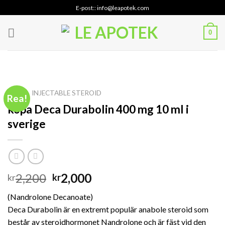
Skip
E-post:: info@leapotek.com
to
content
0
HEM
INJECTABLE STEROID
/
Rea!
köpa Deca Durabolin 400 mg 10 ml i
sverige
Det
Det
2,200
2,000
kr
kr
ursprungliga
nuvarande
(Nandrolone Decanoate)
priset
priset
Deca Durabolin är en extremt populär anabole steroid som
var:
är:
består av steroidhormonet Nandrolone och är fäst vid den