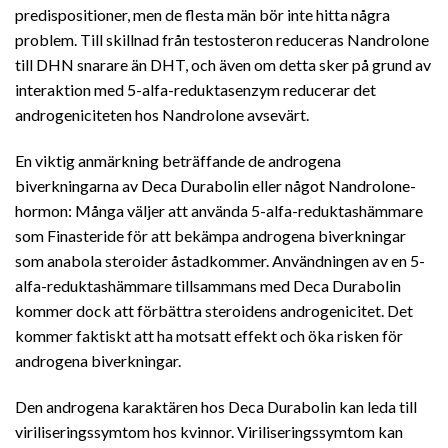
predispositioner, men de flesta män bör inte hitta några
problem. Till skillnad från testosteron reduceras Nandrolone
till DHN snarare än DHT, och även om detta sker på grund av
interaktion med 5-alfa-reduktasenzym reducerar det
androgeniciteten hos Nandrolone avsevärt.
En viktig anmärkning beträffande de androgena
biverkningarna av Deca Durabolin eller något Nandrolone-
hormon: Många väljer att använda 5-alfa-reduktashämmare
som Finasteride för att bekämpa androgena biverkningar
som anabola steroider åstadkommer. Användningen av en 5-
alfa-reduktashämmare tillsammans med Deca Durabolin
kommer dock att förbättra steroidens androgenicitet. Det
kommer faktiskt att ha motsatt effekt och öka risken för
androgena biverkningar.
Den androgena karaktären hos Deca Durabolin kan leda till
viriliseringssymtom hos kvinnor. Viriliseringssymtom kan