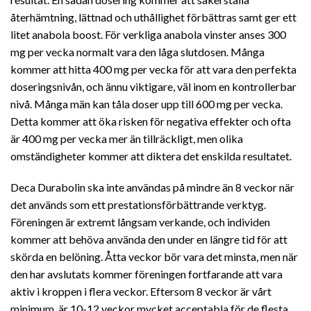
återhämtning, lättnad och uthållighet förbättras samt ger ett
litet anabola boost. För verkliga anabola vinster anses 300
mg per vecka normalt vara den låga slutdosen. Många
kommer att hitta 400 mg per vecka för att vara den perfekta
doseringsnivån, och ännu viktigare, väl inom en kontrollerbar
nivå. Många män kan tåla doser upp till 600 mg per vecka.
Detta kommer att öka risken för negativa effekter och ofta
är 400 mg per vecka mer än tillräckligt, men olika
omständigheter kommer att diktera det enskilda resultatet.
Deca Durabolin ska inte användas på mindre än 8 veckor när
det används som ett prestationsförbättrande verktyg.
Föreningen är extremt långsam verkande, och individen
kommer att behöva använda den under en längre tid för att
skörda en belöning. Åtta veckor bör vara det minsta, men när
den har avslutats kommer föreningen fortfarande att vara
aktiv i kroppen i flera veckor. Eftersom 8 veckor är vårt
minimum, är 10-12 veckor mycket acceptabla för de flesta