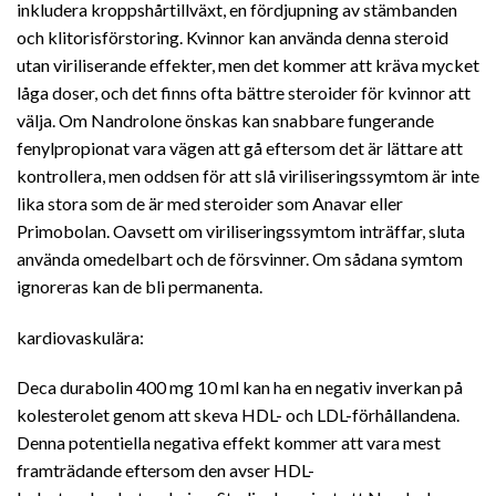
inkludera kroppshårtillväxt, en fördjupning av stämbanden
och klitorisförstoring. Kvinnor kan använda denna steroid
utan viriliserande effekter, men det kommer att kräva mycket
låga doser, och det finns ofta bättre steroider för kvinnor att
välja. Om Nandrolone önskas kan snabbare fungerande
fenylpropionat vara vägen att gå eftersom det är lättare att
kontrollera, men oddsen för att slå viriliseringssymtom är inte
lika stora som de är med steroider som Anavar eller
Primobolan. Oavsett om viriliseringssymtom inträffar, sluta
använda omedelbart och de försvinner. Om sådana symtom
ignoreras kan de bli permanenta.
kardiovaskulära:
Deca durabolin 400 mg 10 ml kan ha en negativ inverkan på
kolesterolet genom att skeva HDL- och LDL-förhållandena.
Denna potentiella negativa effekt kommer att vara mest
framträdande eftersom den avser HDL-