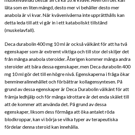
låta som en liten mängd, desto mer vi behåller desto mer
anabola är vi kvar. När kvävenivåerna inte upprätthålls kan
detta leda till att vi går in i ett kataboliskt tillstånd
(muskelavfall).
Deca durabolin 400 mg 10 ml är också välkänt för att ha två
egenskaper som är extremt viktiga och till stor del skiljer det
från många anabola steroider. Återigen kommer många andra
steroider att bära dessa egenskaper, men Deca durabolin 400
mg 10 ml gör det till en högre nivå. Egenskaperna i fråga ökar
benmineralinnehållet och förbättrar kollagensyntesen. På
grund av dessa egenskaper är Deca Durabolin välkänt för att
främja ledhjälp och för många idrottare är det enda skälet till
att de kommer att använda det. På grund av dessa
egenskaper, liksom dess förmåga att öka antalet röda
blodkroppar, kan vi börja se vilka typer av terapeutiska
fördelar denna steroid kan innehålla.