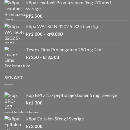
köpa Lexotanil Bromazepam 3mg-30tabs i
sverige
kr
2,500
köpa WATSON 3202 5-325 i sverige
Prisintervall:
kr
2,000
–
kr
8,000
kr2,000
till
Testex Elmu Prolongatum 250 mg 2 ml
kr8,000
Prisintervall:
kr
250
–
kr
2,500
kr250
till
kr2,500
SENAST
köp BPC-157 peptidinjektioner 5 mg i Sverige
kr
1,300
köpa Epitalon 50mg i Sverige
kr
2,000