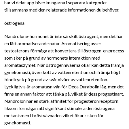
har vi delat upp biverkningarna i separata kategorier
tillsammans med den relaterade informationen du behöver.
östrogena:
Nandrolone-hormonet är inte särskilt östrogent, men det har
en lätt aromatiserande natur. Aromatisering avser
testosterons förmåga att konvertera till östrogen, en process
som sker på grund av hormonets interaktion med
aromataszymet. När östrogennivåerna ökar kan detta främja
gynekomasti, överskott av vattenretention och främja högt
blodtryck på grund av svår nivåer av vattenretention.
Lyckligtvis är aromatasnivån för Deca Durabolin låg, men det
finns en annan faktor att tänka på, vilket är dess progestinart.
Nandrolon har en stark affinitet för progesteronreceptorn,
liksom förmågan att signifikant stimulera den östrogena
mekanismen i bröstvävnaden vilket ökar risken för
gynekomasti.