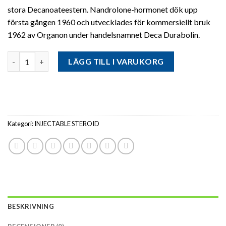
kr2,200.
kr2,000.
stora Decanoateestern. Nandrolone-hormonet dök upp
första gången 1960 och utvecklades för kommersiellt bruk
1962 av Organon under handelsnamnet Deca Durabolin.
Antal
LÄGG TILL I VARUKORG
Kategori:
INJECTABLE STEROID
BESKRIVNING