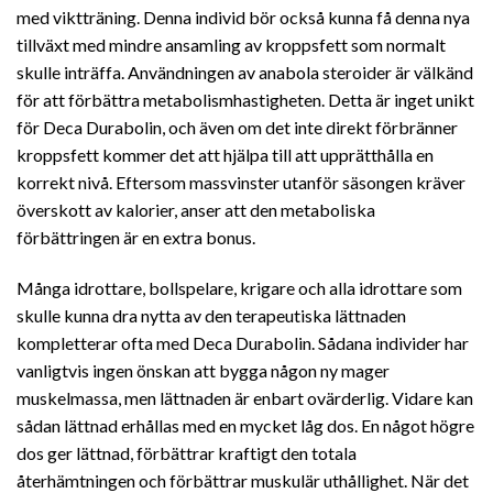
med viktträning. Denna individ bör också kunna få denna nya
tillväxt med mindre ansamling av kroppsfett som normalt
skulle inträffa. Användningen av anabola steroider är välkänd
för att förbättra metabolismhastigheten. Detta är inget unikt
för Deca Durabolin, och även om det inte direkt förbränner
kroppsfett kommer det att hjälpa till att upprätthålla en
korrekt nivå. Eftersom massvinster utanför säsongen kräver
överskott av kalorier, anser att den metaboliska
förbättringen är en extra bonus.
Många idrottare, bollspelare, krigare och alla idrottare som
skulle kunna dra nytta av den terapeutiska lättnaden
kompletterar ofta med Deca Durabolin. Sådana individer har
vanligtvis ingen önskan att bygga någon ny mager
muskelmassa, men lättnaden är enbart ovärderlig. Vidare kan
sådan lättnad erhållas med en mycket låg dos. En något högre
dos ger lättnad, förbättrar kraftigt den totala
återhämtningen och förbättrar muskulär uthållighet. När det