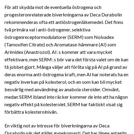
För att skydda mot de eventuella östrogena och
progesteronrelaterade biverkningarna av Deca Durabolin
rekommenderas ofta ett antiöstrogenläkemedel. Det finns
två primära val i anti-östrogener, selektiva
östrogenreceptormodulatorer (SERM) som Nolvadex
(Tamoxifen Citrate) och Aromatase-hämmare (AI) som
Arimidex (Anastrozol). AI: s kommer att vara mycket
effektivare, men SERM: s bör vara det första valet om de kan
få jobbet gjort. Många väljer att förlita sig på AI på grund av
deras enorma anti-östrogena kraft, men AI har noterats ha en
negativ inverkan på kolesterol, och en som kan bli mycket
besvärlig med användning av anabola steroider. Omvänt,
medan SERM ibland inte räcker kommer de inte att ha någon
negativ effekt på kolesterolet. SERM har faktiskt visat sig
förbättra kolesterolnivån.
En viktig not av intresse för biverkningarna av Deca
Durabolin när det gäller gynekomasti. Det har länge antagits