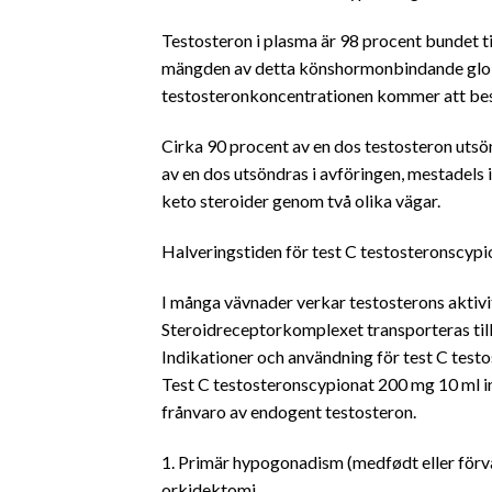
Testosteron i plasma är 98 procent bundet ti
mängden av detta könshormonbindande globul
testosteronkoncentrationen kommer att bes
Cirka 90 procent av en dos testosteron utsö
av en dos utsöndras i avföringen, mestadels i
keto steroider genom två olika vägar.
Halveringstiden för test C testosteronscypio
I många vävnader verkar testosterons aktivit
Steroidreceptorkomplexet transporteras till 
Indikationer och användning för test C tes
Test C testosteronscypionat 200 mg 10 ml inj
frånvaro av endogent testosteron.
1. Primär hypogonadism (medfødt eller förvär
orkidektomi.