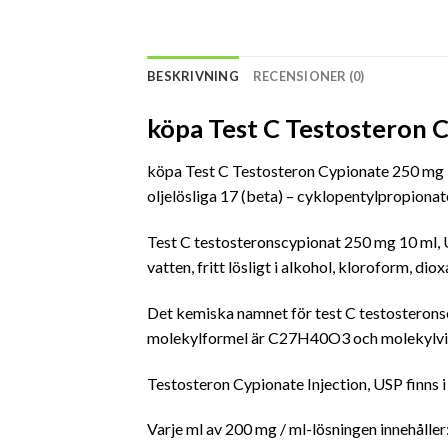
BESKRIVNING
RECENSIONER (0)
köpa Test C Testosteron C
köpa Test C Testosteron Cypionate 250 mg 10
oljelösliga 17 (beta) – cyklopentylpropiona
Test C testosteronscypionat 250 mg 10 ml, USP ä
vatten, fritt lösligt i alkohol, kloroform, diox
Det kemiska namnet för test C testosteronsc
molekylformel är C27H40O3 och molekylvi
Testosteron Cypionate Injection, USP finns i
Varje ml av 200 mg / ml-lösningen innehåll