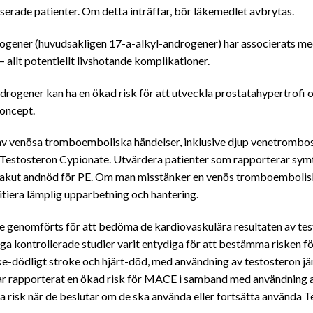
ade patienter. Om detta inträffar, bör läkemedlet avbrytas.
ogener (huvudsakligen 17-a-alkyl-androgener) har associerats me
 allt potentiellt livshotande komplikationer.
rogener kan ha en ökad risk för att utveckla prostatahypertrofi o
koncept.
av venösa tromboemboliska händelser, inklusive djup venetrombos
Testosteron Cypionate. Utvärdera patienter som rapporterar sym
 akut andnöd för PE. Om man misstänker en venös tromboembolisk
tiera lämplig upparbetning och hantering.
te genomförts för att bedöma de kardiovaskulära resultaten av tes
a kontrollerade studier varit entydiga för att bestämma risken för
ke-dödligt stroke och hjärt-död, med användning av testosteron jä
a, har rapporterat en ökad risk för MACE i samband med användning 
 risk när de beslutar om de ska använda eller fortsätta använda T