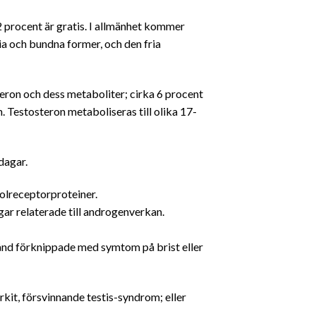
2 procent är gratis. I allmänhet kommer
a och bundna former, och den fria
eron och dess metaboliter; cirka 6 procent
. Testosteron metaboliseras till olika 17-
dagar.
solreceptorproteiner.
gar relaterade till androgenverkan.
stånd förknippade med symtom på brist eller
rkit, försvinnande testis-syndrom; eller