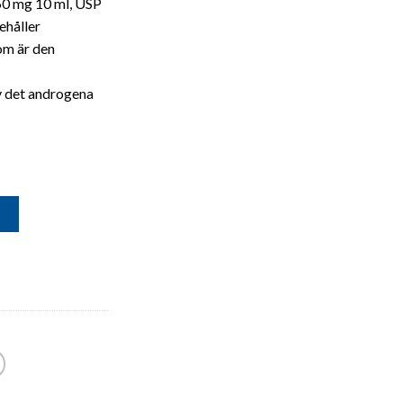
50 mg 10 ml, USP
ehåller
om är den
v det androgena
G