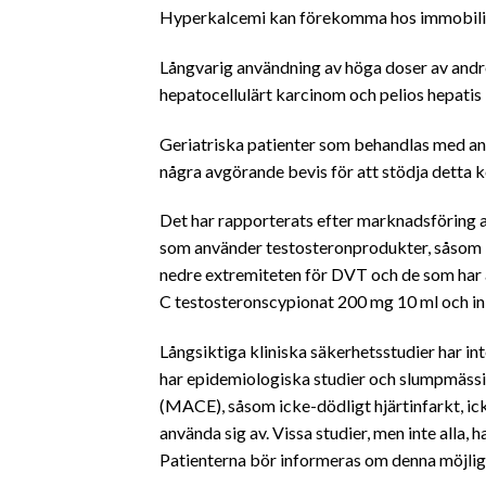
Hyperkalcemi kan förekomma hos immobiliser
Långvarig användning av höga doser av andr
hepatocellulärt karcinom och pelios hepatis –
Geriatriska patienter som behandlas med and
några avgörande bevis för att stödja detta 
Det har rapporterats efter marknadsföring 
som använder testosteronprodukter, såsom 
nedre extremiteten för DVT och de som har
C testosteronscypionat 200 mg 10 ml och ini
Långsiktiga kliniska säkerhetsstudier har in
har epidemiologiska studier och slumpmässig
(MACE), såsom icke-dödligt hjärtinfarkt, ic
använda sig av. Vissa studier, men inte all
Patienterna bör informeras om denna möjliga