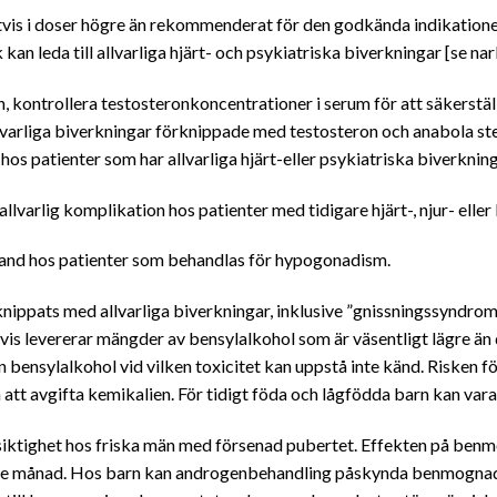
igtvis i doser högre än rekommenderat för den godkända indikatio
kan leda till allvarliga hjärt- och psykiatriska biverkningar [se 
kontrollera testosteronkoncentrationer i serum för att säkerställ
varliga biverkningar förknippade med testosteron och anabola st
os patienter som har allvarliga hjärt-eller psykiatriska biverkning
allvarlig komplikation hos patienter med tidigare hjärt-, njur- elle
land hos patienter som behandlas för hypogonadism.
ippats med allvarliga biverkningar, inklusive ”gnissningssyndrom
vis levererar mängder av bensylalkohol som är väsentligt lägre ä
bensylalkohol vid vilken toxicitet kan uppstå inte känd. Risken f
t avgifta kemikalien. För tidigt föda och lågfödda barn kan vara 
iktighet hos friska män med försenad pubertet. Effekten på be
tte månad. Hos barn kan androgenbehandling påskynda benmognad 