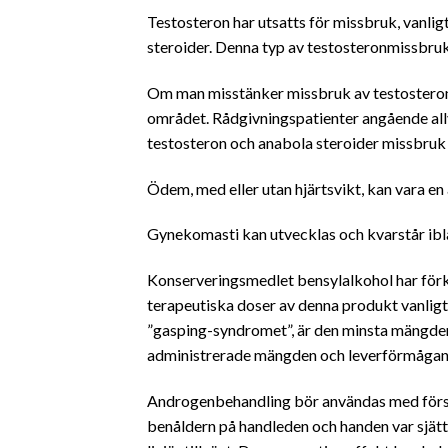
Testosteron har utsatts för missbruk, vanl
steroider. Denna typ av testosteronmissbruk 
Om man misstänker missbruk av testosteron, 
området. Rådgivningspatienter angående all
testosteron och anabola steroider missbruk h
Ödem, med eller utan hjärtsvikt, kan vara en 
Gynekomasti kan utvecklas och kvarstår ib
Konserveringsmedlet bensylalkohol har förkn
terapeutiska doser av denna produkt vanligt
”gasping-syndromet”, är den minsta mängden 
administrerade mängden och leverförmågan at
Androgenbehandling bör användas med förs
benåldern på handleden och handen var sjä