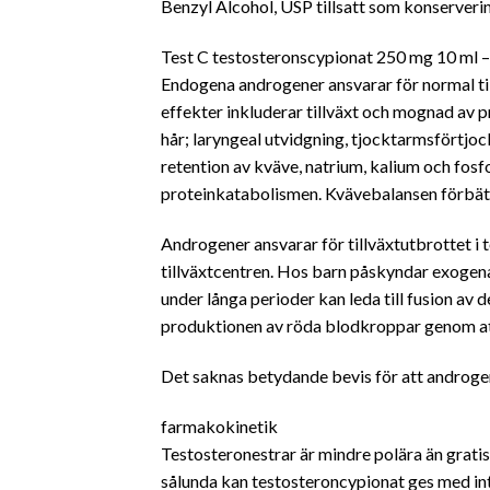
Benzyl Alcohol, USP tillsatt som konserverin
Test C testosteronscypionat 250 mg 10 ml –
Endogena androgener ansvarar för normal ti
effekter inkluderar tillväxt och mognad av p
hår; laryngeal utvidgning, tjocktarmsförtjo
retention av kväve, natrium, kalium och fo
proteinkatabolismen. Kvävebalansen förbättra
Androgener ansvarar för tillväxtutbrottet i
tillväxtcentren. Hos barn påskyndar exogen
under långa perioder kan leda till fusion av
produktionen av röda blodkroppar genom att
Det saknas betydande bevis för att androgene
farmakokinetik
Testosteronestrar är mindre polära än gratis
sålunda kan testosteroncypionat ges med inter