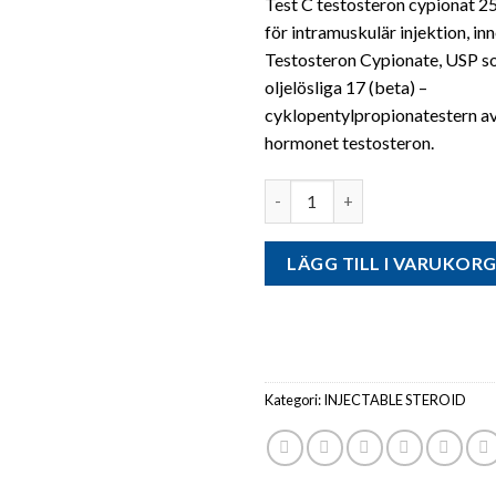
Test C testosteron cypionat 2
för intramuskulär injektion, inn
Testosteron Cypionate, USP s
oljelösliga 17 (beta) –
cyklopentylpropionatestern a
hormonet testosteron.
Antal
LÄGG TILL I VARUKOR
Kategori:
INJECTABLE STEROID