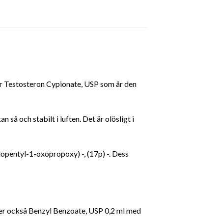
er Testosteron Cypionate, USP som är den
n så och stabilt i luften. Det är olösligt i
opentyl-1-oxopropoxy) -, (17p) -. Dess
ler också Benzyl Benzoate, USP 0,2 ml med