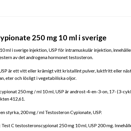
ypionate 250 mg 10 ml i sverige
 ml i sverige injektion,
USP för intramuskulär injektion,
innehåll
testern av det androgena hormonet testosteron.
r ett vitt eller krämigt vitt kristallint pulver, luktfritt eller nästa
an, eter och lösligt i vegetabiliska oljor.
ypionat 250 mg / ml 10 ml, USP är androst-4-en-3-on, 17- (3-cykl
kten 412,61.
 en styrka, 200 mg / ml Testosteron Cypionate, USP.
er: Test C testosteronscypionat 250 mg 10 ml, USP 200 mg. Innehål