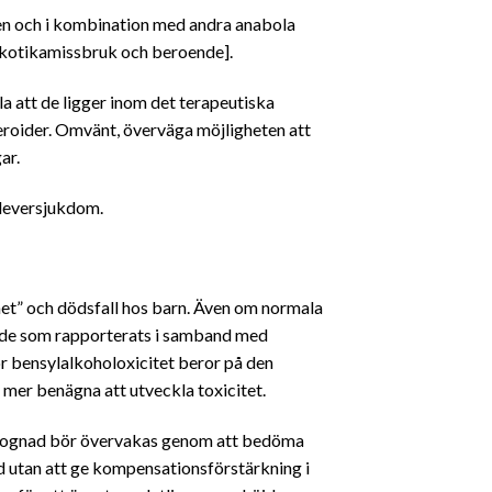
nen och i kombination med andra anabola
narkotikamissbruk och beroende].
a att de ligger inom det terapeutiska
eroider. Omvänt, överväga möjligheten att
ar.
r leversjukdom.
et” och dödsfall hos barn. Även om normala
n de som rapporterats i samband med
ör bensylalkoholoxicitet beror på den
mer benägna att utveckla toxicitet.
nmognad bör övervakas genom att bedöma
utan att ge kompensationsförstärkning i