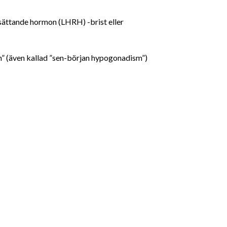
sättande hormon (LHRH) -brist eller
” (även kallad ”sen-början hypogonadism”)