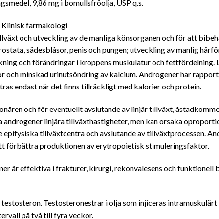
gsmedel, 9,86 mg i bomullsfröolja, USP q.s.
 Klinisk farmakologi
llväxt och utveckling av de manliga könsorganen och för att bibe
rostata, sädesblåsor, penis och pungen; utveckling av manlig hårfö
ckning och förändringar i kroppens muskulatur och fettfördelning.
sfor och minskad urinutsöndring av kalcium. Androgener har rappo
s endast när det finns tillräckligt med kalorier och protein.
 tonåren och för eventuellt avslutande av linjär tillväxt, åstadk
a androgener linjära tillväxthastigheter, men kan orsaka opropor
 de epifysiska tillväxtcentra och avslutande av tillväxtprocessen. 
 förbättra produktionen av erytropoietisk stimuleringsfaktor.
r är effektiva i frakturer, kirurgi, rekonvalesens och funktionell 
 testosteron. Testosteronestrar i olja som injiceras intramuskulärt
vall på två till fyra veckor.