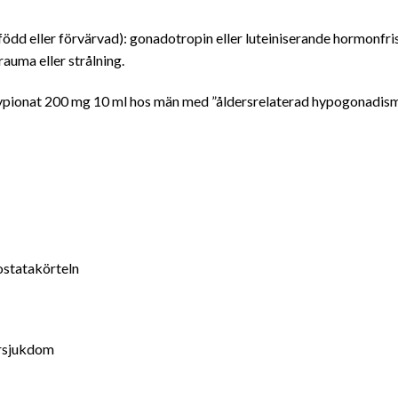
 eller förvärvad): gonadotropin eller luteiniserande hormonfri
auma eller strålning.
cypionat 200 mg 10 ml hos män med ”åldersrelaterad hypogonadism
ostatakörteln
jursjukdom