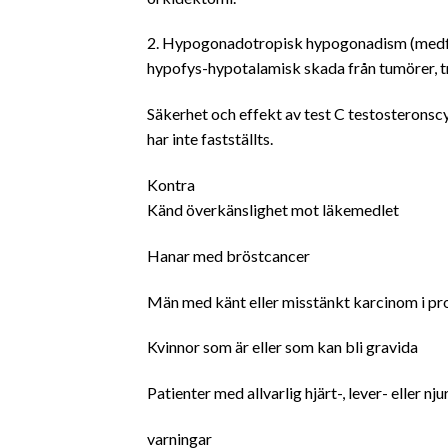
2. Hypogonadotropisk hypogonadism (medfödd
hypofys-hypotalamisk skada från tumörer, tr
Säkerhet och effekt av test C testosterons
har inte fastställts.
Kontra
Känd överkänslighet mot läkemedlet
Hanar med bröstcancer
Män med känt eller misstänkt karcinom i pr
Kvinnor som är eller som kan bli gravida
Patienter med allvarlig hjärt-, lever- eller n
varningar