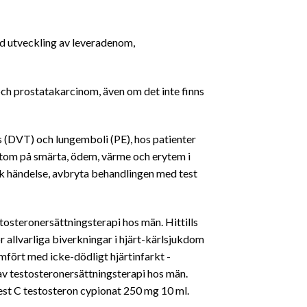
d utveckling av leveradenom,
ch prostatakarcinom, även om det inte finns
 (DVT) och lungemboli (PE), hos patienter
tom på smärta, ödem, värme och erytem i
 händelse, avbryta behandlingen med test
tosteronersättningsterapi hos män. Hittills
 allvarliga biverkningar i hjärt-kärlsjukdom
mfört med icke-dödligt hjärtinfarkt -
av testosteronersättningsterapi hos män.
est C testosteron cypionat 250 mg 10 ml.