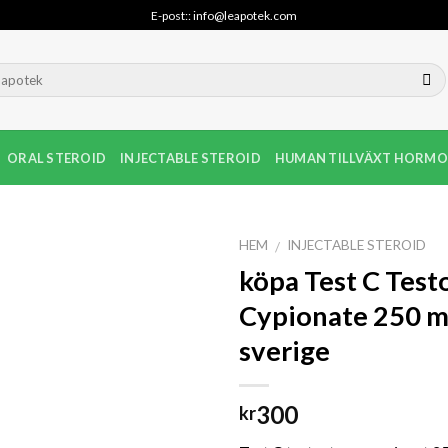
E-post:: info@leapotek.com
ORAL STEROID
INJECTABLE STEROID
HUMAN TILLVÄXT HORMO
HEM
INJECTABLE STEROID
/
köpa Test C Test
Cypionate 250 mg
sverige
300
kr