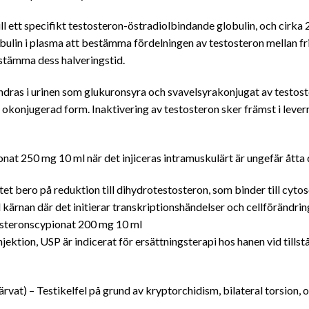
ll ett specifikt testosteron-östradiolbindande globulin, och cirka 
in i plasma att bestämma fördelningen av testosteron mellan fri
tämma dess halveringstid.
ndras i urinen som glukuronsyra och svavelsyrakonjugat av testost
 okonjugerad form. Inaktivering av testosteron sker främst i levern
nat 250 mg 10 ml när det injiceras intramuskulärt är ungefär åtta 
et bero på reduktion till dihydrotestosteron, som binder till cyto
kärnan där det initierar transkriptionshändelser och cellförändrin
tosteronscypionat 200 mg 10 ml
ektion, USP är indicerat för ersättningsterapi hos hanen vid till
vat) – Testikelfel på grund av kryptorchidism, bilateral torsion, o