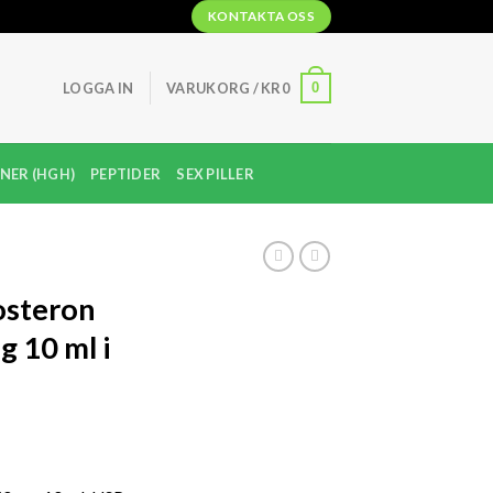
KONTAKTA OSS
0
LOGGA IN
VARUKORG /
KR
0
NER (HGH)
PEPTIDER
SEX PILLER
osteron
 10 ml i