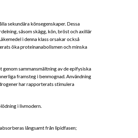
hålla sekundära könsegenskaper. Dessa
rdelning, såsom skägg, kön, bröst och axillär
 Läkemedel i denna klass orsakar också
rterats öka proteinanabolismen och minska
ommet genom sammansmältning av de epifysiska
tionerliga framsteg i benmognad. Användning
Androgener har rapporterats stimulera
blödning i livmodern.
 absorberas långsamt från lipidfasen;