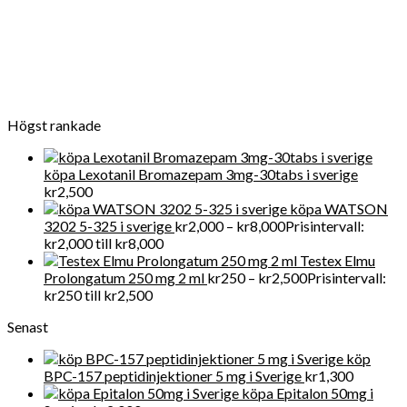
vi tillhandahåller FDA-kvalitet mediciner till en överkomlig pris.
För närvarande får Get Legit Pills-butiken ett utmärkt online
rykte för försäljning av kliniska artiklar i Swden och även i
världen
Högst rankade
köpa Lexotanil Bromazepam 3mg-30tabs i sverige
kr
2,500
köpa WATSON
3202 5-325 i sverige
kr
2,000
–
kr
8,000
Prisintervall:
kr2,000 till kr8,000
Testex Elmu
Prolongatum 250 mg 2 ml
kr
250
–
kr
2,500
Prisintervall:
kr250 till kr2,500
Senast
köp
BPC-157 peptidinjektioner 5 mg i Sverige
kr
1,300
köpa Epitalon 50mg i