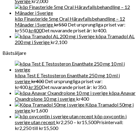
Sverige
kr
2,000
köp Finasteride 5mg Oral Håravfallsbehandling – 12
Månader i Sverige
kr
550
Det ursprungliga priset var:
kr550.
kr
400
Det nuvarande priset är: kr400.
köpa Tramadol AL
200 mg i Sverige
kr
2,100
Bästsäljare
köpa Test E Testosteron Enanthate 250 mg 10 ml i
sverige
kr
400
Det ursprungliga priset var:
kr400.
kr
350
Det nuvarande priset är: kr350.
köpa Anavar
Oxandrolone 10 mg i sverige
kr
400
Köpa Tramadol 50mg i
sverige
kr
1,600
köp oxycontin i
sverige utan recept
kr
2,250
–
kr
15,500
Prisintervall:
kr2,250 till kr15,500