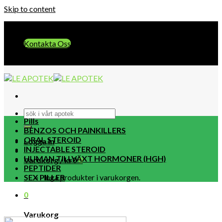
Skip to content
E-post:: info@leapotek.com
Kontakta Oss
E-post:: info@leapotek.com
Pills
BENZOS OCH PAINKILLERS
ORAL STEROID
Logga in
INJECTABLE STEROID
HUMAN TILLVÄXT HORMONER (HGH)
Varukorg /
kr
0
0
PEPTIDER
SEX PILLER
Inga produkter i varukorgen.
0
Varukorg