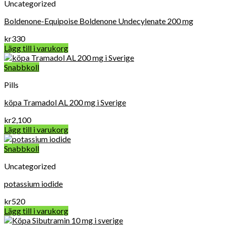
Uncategorized
Boldenone-Equipoise Boldenone Undecylenate 200 mg
kr
330
Lägg till i varukorg
Snabbkoll
Pills
köpa Tramadol AL 200 mg i Sverige
kr
2,100
Lägg till i varukorg
Snabbkoll
Uncategorized
potassium iodide
kr
520
Lägg till i varukorg