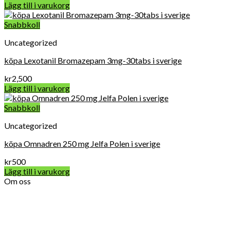
Lägg till i varukorg
Snabbkoll
Uncategorized
köpa Lexotanil Bromazepam 3mg-30tabs i sverige
kr
2,500
Lägg till i varukorg
Snabbkoll
Uncategorized
köpa Omnadren 250 mg Jelfa Polen i sverige
kr
500
Lägg till i varukorg
Om oss
Vard Apotek Medicin online är det allra första valet när det
gäller att köpa receptbelagda läkemedel online lagligt eftersom