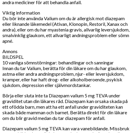
andra mediciner för att behandla anfall.
Viktig information
Du bör inte använda Valium om du är allergisk mot diazepam
eller liknande läkemedel (Ativan, Klonopin, Restoril, Xanax och
andra), eller om du har myastenia gravis, allvarlig leversjukdom,
smalvinklig glaukom, ett allvarligt andningsproblem eller sömn
apné.
Annons
BILDSPEL
10 vanliga sömnstörningar: behandlingar och sanningar
Innan du tar Valium, berätta för din läkare om du har glaukom,
astma eller andra andningsproblem, njur- eller leversjukdom,
kramper, eller har haft drog- eller alkoholberoende, psykisk
sjukdom, depression eller självmordstankar.
Börja eller sluta inte ta Diazepam valium 5 mg TEVA under
graviditet utan din läkares råd. Diazepam kan orsaka skada på
ett ofödda barn, men att ha ett anfall under graviditeten kan
skada både mamman och barnet. Berätta direkt för din läkare
om du blir gravid medan du tar diazepam för anfall.
Diazepam valium 5 mg TEVA kan vara vanebildande. Missbruk