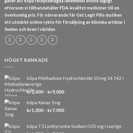
gäller att köpa receptbelagda läkemedel online lagligt
eftersom vi tillhandahåller FDA-kvalitet mediciner till en
överkomlig pris. För närvarande får Get Legit Pills-butiken
ett utmärkt online rykte för försäljning av kliniska artiklar i
Swden och även i världen
HÖGST RANKADE
köpa Methadone Hydrochloride 10 mg 54 142 i
sverige
Prisintervall:
kr
2,000
–
kr
9,000
kr2,000
köpa Xanax 1mg
till
Prisintervall:
kr
1,000
–
kr
7,000
kr9,000
kr1,000
till
köpa T3 Liothyronine Sodium 0.05 mg i sverige
kr7,000