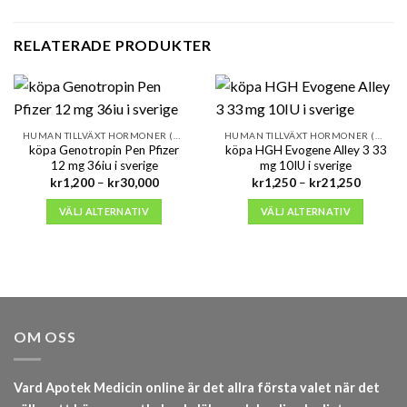
RELATERADE PRODUKTER
HUMAN TILLVÄXT HORMONER (HGH)
HUMAN TILLVÄXT HORMONER (HGH)
köpa Genotropin Pen Pfizer
köpa HGH Evogene Alley 3 33
12 mg 36iu i sverige
mg 10IU i sverige
Prisintervall:
Prisinter
kr
1,200
–
kr
30,000
kr
1,250
–
kr
21,250
kr1,200
kr1,250
till
till
VÄLJ ALTERNATIV
VÄLJ ALTERNATIV
kr30,000
kr21,25
OM OSS
Vard Apotek Medicin online är det allra första valet när det