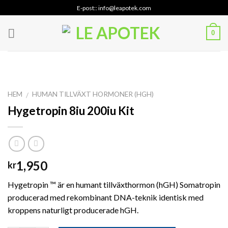
Skip
E-post:: info@leapotek.com
to
content
0
HEM
HUMAN TILLVÄXT HORMONER (HGH)
/
Hygetropin 8iu 200iu Kit
1,950
kr
Hygetropin ™ är en humant tillväxthormon (hGH) Somatropin
producerad med rekombinant DNA-teknik identisk med
kroppens naturligt producerade hGH.