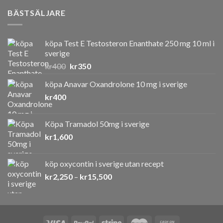
BÄSTSÄLJARE
köpa Test E Testosteron Enanthate 250 mg 10 ml i
sverige
Det
Det
kr
400
kr
350
ursprungliga
nuvarande
köpa Anavar Oxandrolone 10 mg i sverige
priset
priset
kr
400
var:
är:
kr400.
kr350.
Köpa Tramadol 50mg i sverige
kr
1,600
köp oxycontin i sverige utan recept
Prisintervall:
kr
2,250
–
kr
15,500
kr2,250
till
kr15,500