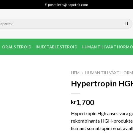
E-post:: info@leapotek.com
ORAL STEROID
INJECTABLE STEROID
HUMAN TILLVÄXT HORMO
HEM
HUMAN TILLVÄXT HORM
/
Hypertropin HG
1,700
kr
Hypertropin Hgh anses vara g
rekombinanta HGH-produkter.
humant somatropin renat av all