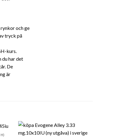
 rynkor och ge
av tryck på
GH-kurs.
 du har det
tår. De
ng är
GH)