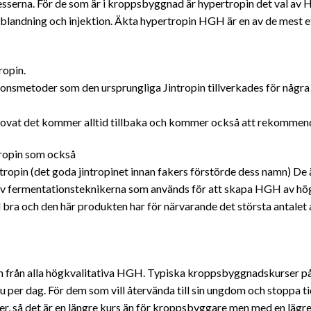
sserna. För de som är i kroppsbyggnad är hypertropin det val av 
landning och injektion. Äkta hypertropin HGH är en av de mest e
ropin.
smetoder som den ursprungliga Jintropin tillverkades för några å
ovat det kommer alltid tillbaka och kommer också att rekommender
tropin som också
ntropin (det goda jintropinet innan fakers förstörde dess namn) De 
av fermentationsteknikerna som används för att skapa HGH av hög
d bra och den här produkten har för närvarande det största antalet
m från alla högkvalitativa HGH. Typiska kroppsbyggnadskurser p
 per dag. För dem som vill återvända till sin ungdom och stoppa ti
der, så det är en längre kurs än för kroppsbyggare men med en lägre