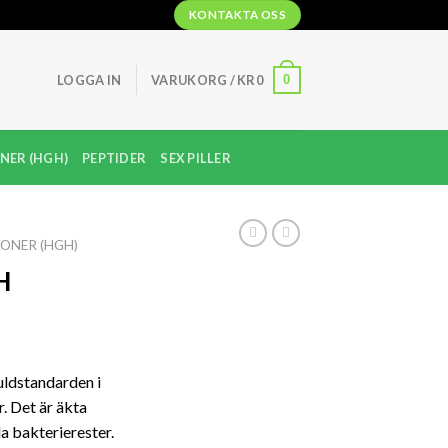
KONTAKTA OSS
0
LOGGA IN
VARUKORG /
KR
0
NER (HGH)
PEPTIDER
SEX PILLER
ONER (HGH)
H
uldstandarden i
 Det är äkta
a bakterierester.