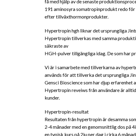
få med hjälp av de senaste produktionsproce
191 aminosyra somatropinprodukt redo för b
efter tillväxthormonprodukter.
Hypertropin hgh liknar det ursprungliga Jint
Hypertropin tillverkas med samma produktion
säkraste av
HGH-pulver tillgängliga idag. De som har pr
Vi är i samarbete med tillverkarna av hyper
används för att tillverka det ursprungliga Ji
Gensci Bioscience som har djup erfarenhet 
Hypertropin reveiws från användare är allti
kunder.
Hypertropin-resultat
Resultaten från hypertropin är desamma so
2-4 månader med en genomsnittlig dos på 4iu
en typisk kurs på 2iu per dag i cirka 6 måna