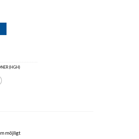
G
NER (HGH)
om möjligt