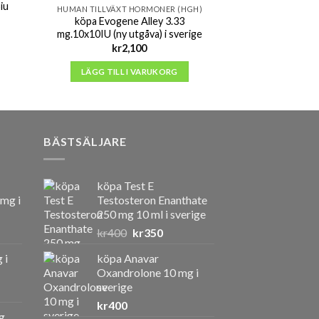
iu
HUMAN TILLVÄXT HORMONER (HGH)
HUMAN TILLVÄXT
intervall:
köpa Evogene Alley 3.33
köpa Genotropin
250
mg.10x10IU (ny utgåva) i sverige
36iu i
kr
2,100
kr
1,200
,000
LÄGG TILL I VARUKORG
VÄLJ AL
BÄSTSÄLJARE
köpa Test E
 mg i
Testosteron Enanthate
250 mg 10 ml i sverige
Det
Det
kr
400
kr
350
ursprungliga
nuvarande
 i
köpa Anavar
priset
priset
Oxandrolone 10 mg i
var:
är:
sverige
kr400.
kr350.
kr
400
g