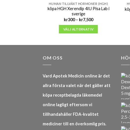
HUMAN TILLVÄXT HORMONER (HGH)
H
köpa HGH Xerendip 4IU Pisa Lab i
kö
sverige
Prisintervall:
kr
300
–
kr
7,500
kr300
till
VÄLJ ALTERNATIV
kr7,500
OM OSS
HÖ
Vard Apotek Medicin online är det
allra första valet när det gäller att
köpa receptbelagda läkemedel
online lagligt eftersom vi
tillhandahåller FDA-kvalitet
mediciner till en överkomlig pris.