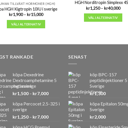
HGH Norditropin Simplexx 45
UMAN TILLVÄXT HORMONER (HGH)
Pris
kr
1,250
–
kr
40,000
pa HGH Kigtropin 10IU i sverige
kr1,
Prisintervall:
kr
1,900
–
kr
15,000
till
VÄLJ ALTERNATIV
kr1,900
kr40
till
VÄLJ ALTERNATIV
kr15,000
GST RANKADE
SENAST
köpa Dexedrine
köp BPC-157
Dextroamphetamine 5
peptidinjektioner 5
mg i sverige
Sverige
Prisintervall:
kr
1,500
–
kr
7,000
kr
1,300
kr1,500
köpa Percocet 2.5-325 i
köpa Epitalon 50mg
till
sverige
Sverige
kr7,000
Prisintervall:
kr
1,250
–
kr
7,000
kr
2,000
kr1,250
köpa HCG Pregnyl
köp Finasteride 5m