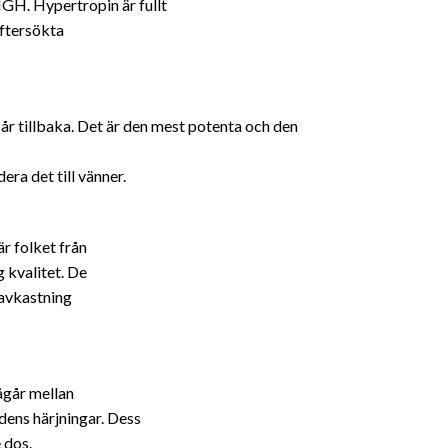
HGH. Hypertropin är fullt
ftersökta
r tillbaka. Det är den mest potenta och den
a det till vänner.
är folket från
 kvalitet. De
 avkastning
ågår mellan
dens härjningar. Dess
 dos.